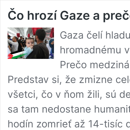
Čo hrozí Gaze a pre
Gaza čelí hlad
hromadnému vys
Prečo medziná
Predstav si, že zmizne ce
všetci, čo v ňom žili, sú d
sa tam nedostane humani
hodín zomrieť až 14-tisíc 