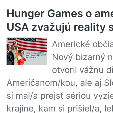
Hunger Games o ame
USA zvažujú reality
Americké občia
Nový bizarný n
otvoril vážnu 
Američanom/kou, ale aj Sl
si mal/a prejsť sériou výzi
krajine, kam si prišiel/a, 