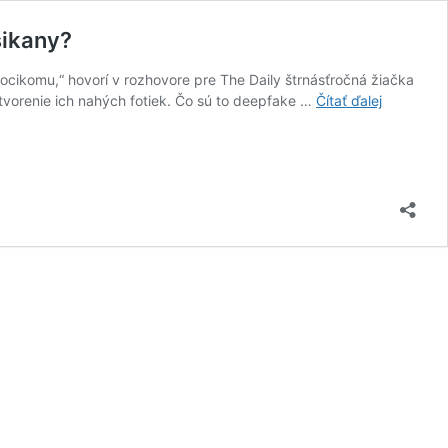
šikany?
hocikomu,“ hovorí v rozhovore pre The Daily štrnásťročná žiačka
Umelá
vytvorenie ich nahých fotiek. Čo sú to deepfake …
Čítať ďalej
inteligenc
vyzlieka
ženy
z
oblečenia.
Čo
robiť,
ak
sa
staneš
obeťou
kyberšika