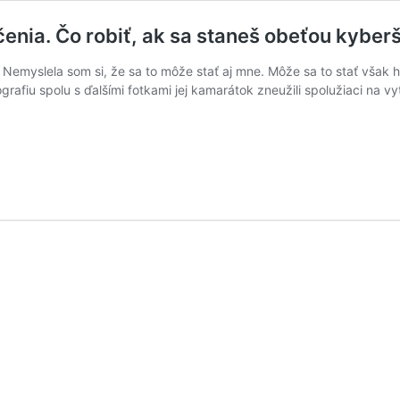
čenia. Čo robiť, ak sa staneš obeťou kyber
 Nemyslela som si, že sa to môže stať aj mne. Môže sa to stať však 
grafiu spolu s ďalšími fotkami jej kamarátok zneužili spolužiaci na 