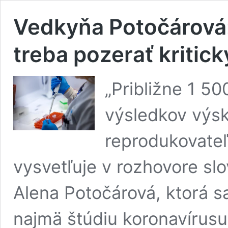
Vedkyňa Potočárová:
treba pozerať kritick
„Približne 1 50
výsledkov výsk
reprodukovateľ
vysvetľuje v rozhovore s
Alena Potočárová, ktorá 
najmä štúdiu koronavírusu