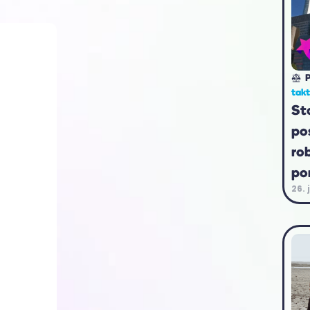
P
tak
St
po
ro
po
26. 