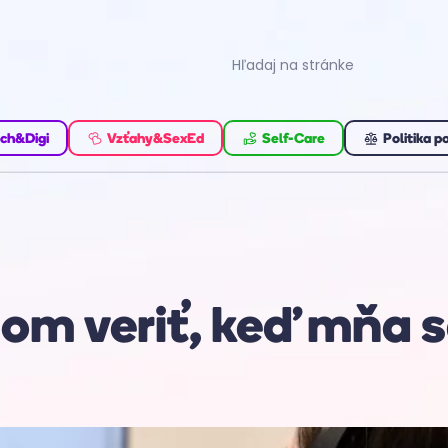
ch&Digi
Vzťahy&SexEd
Self-Care
Politika p
m veriť, keď mňa s