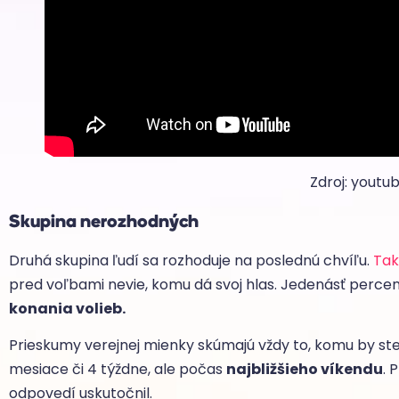
Zdroj: youtu
Skupina nerozhodných
Druhá skupina ľudí sa rozhoduje na poslednú chvíľu.
Tak
pred voľbami nevie, komu dá svoj hlas. Jedenásť percen
konania volieb.
Prieskumy verejnej mienky skúmajú vždy to, komu by ste da
mesiace či 4 týždne, ale počas
najbližšieho víkendu
. 
odpovedí uskutočnil.