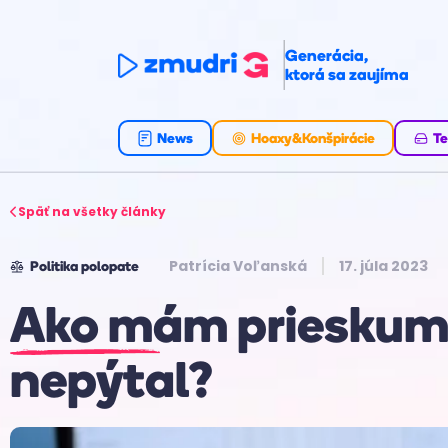
Generácia,
ktorá sa zaujíma
News
Hoaxy&Konšpirácie
Te
Späť na všetky články
Patrícia Voľanská
17. júla 2023
Politika polopate
Ako mám prieskumo
nepýtal?