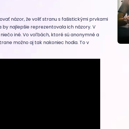
ať názor, že voliť stranu s fašistickými prvkami
a by najlepšie reprezentovala ich názory. V
i niečo iné. Vo voľbách, ktoré sú anonymné a
 strane možno aj tak nakoniec hodia. To v