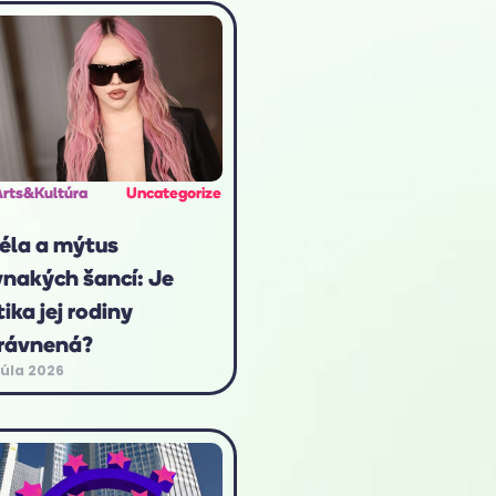
Arts&Kultúra
Uncategorize
éla a mýtus
vnakých šancí: Je
tika jej rodiny
rávnená?
júla 2026