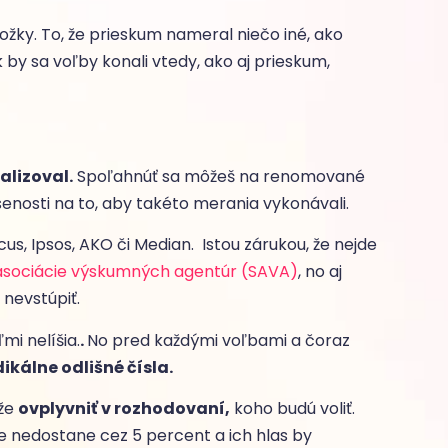
ožky. To, že prieskum nameral niečo iné, ako
Ak by sa voľby konali vtedy, ako aj prieskum,
alizoval.
Spoľahnúť sa môžeš na renomované
senosti na to, aby takéto merania vykonávali.
us, Ipsos, AKO či Median. Istou zárukou, že nejde
 asociácie výskumných agentúr (SAVA)
, no aj
 nevstúpiť.
i nelíšia.
.
No pred každými voľbami a čoraz
ikálne odlišné čísla.
ôže
ovplyvniť v rozhodovaní,
koho budú voliť.
me nedostane cez 5 percent a ich hlas by