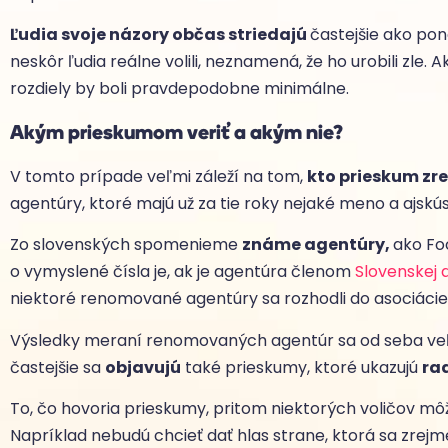
Ľudia svoje názory občas striedajú
častejšie ako pon
neskôr ľudia reálne volili, neznamená, že ho urobili zle. 
rozdiely by boli pravdepodobne minimálne.
Akým prieskumom veriť a akým nie?
V tomto prípade veľmi záleží na tom,
kto prieskum zre
agentúry, ktoré majú už za tie roky nejaké meno a ajskú
Zo slovenských spomenieme
známe agentúry,
ako Foc
o vymyslené čísla je, ak je agentúra členom
Slovenskej
niektoré renomované agentúry sa rozhodli do asociácie
Výsledky meraní renomovaných agentúr sa od seba veľm
častejšie sa
objavujú
také prieskumy, ktoré ukazujú
rad
To, čo hovoria prieskumy, pritom niektorých voličov m
Napríklad nebudú chcieť dať hlas strane, ktorá sa zrej