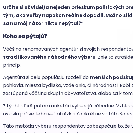
Určite si už videl/a nejeden prieskum politických pr
tým, ako voľby napokon reálne dopadli. Možno si kl
sa na môj názor nikto nepýtal?”
Koho sa pýtajú?
Väčšina renomovaných agentúr si svojich respondento
stratifikovaného náhodného výberu
. Znie to straši
princíp.
Agentúra si celú populáciu rozdelí do
menších podsku
pohlavia, miesta bydliska, vzdelania, či národnosti. Robí
zastúpená väčšina skupín obyvateľstva, alebo sa k tomu 
Z týchto ľudí potom anketári vyberajú náhodne. Vzhľadom n
oslovia práve teba veľmi nízka.
Konkrétne sa táto šanc
Táto metóda výberu respondentov zabezpečuje to, že 