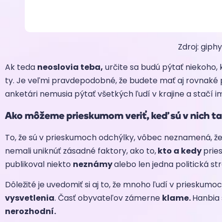
Zdroj: giph
Ak teda
neoslovia teba,
určite sa budú pýtať niekoho
ty. Je veľmi pravdepodobné, že budete mať aj rovnaké p
anketári nemusia pýtať všetkých ľudí v krajine a stačí i
Ako môžeme prieskumom veriť, keď sú v nich t
To, že sú v prieskumoch odchýlky, vôbec neznamená, že b
nemali uniknúť zásadné faktory, ako to,
kto a kedy
prie
publikoval niekto
neznámy
alebo len jedna politická st
Dôležité je uvedomiť si aj to, že mnoho ľudí v prieskumo
vysvetlenia
. Časť obyvateľov zámerne
klame.
Hanbia s
nerozhodní.