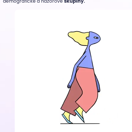
demografické a názorové
skupiny.