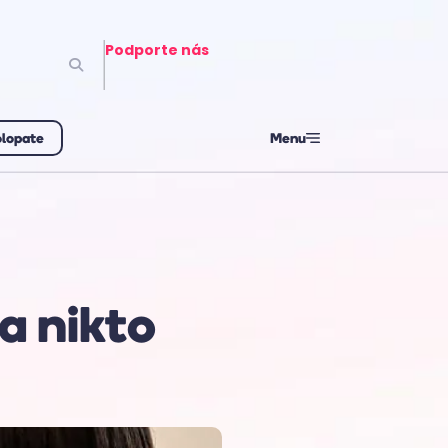
Podporte nás
olopate
Menu
a nikto