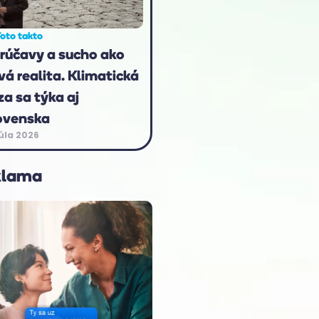
oto takto
rúčavy a sucho ako
vá realita. Klimatická
za sa týka aj
ovenska
júla 2026
klama