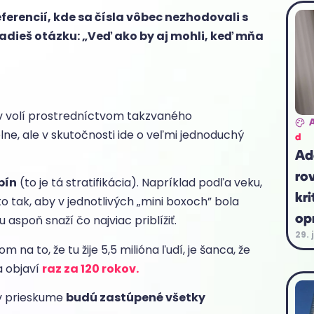
eferencií, kde sa čísla vôbec nezhodovali s
adieš otázku: „Veď ako by aj mohli, keď mňa
v volí prostredníctvom takzvaného
delne, ale v skutočnosti ide o veľmi jednoduchý
d
Ad
ro
pín
(to je tá stratifikácia). Napríklad podľa veku,
kri
 to tak, aby v jednotlivých „mini boxoch” bola
op
aspoň snaží čo najviac priblížiť.
29. 
a to, že tu žije 5,5 milióna ľudí, je šanca, že
a objaví
raz za 120 rokov.
v prieskume
budú zastúpené všetky