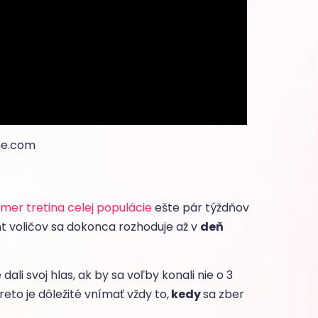
be.com
mer tretina celej populácie
ešte pár týždňov
t voličov sa dokonca rozhoduje až v
deň
li svoj hlas, ak by sa voľby konali nie o 3
Preto je dôležité vnímať vždy to,
kedy
sa zber