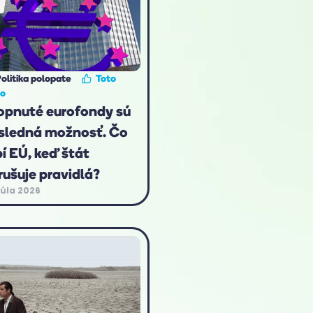
olitika polopate
Toto
to
opnuté eurofondy sú
sledná možnosť. Čo
bí EÚ, keď štát
rušuje pravidlá?
júla 2026