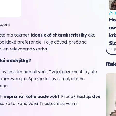
T
Ho
y.com
no
krí
, kto má takmer
identické charakteristiky
ako
olitické preferencie. To je dôvod, prečo sa
Sl
m len relevantná vzorka.
15. 
aké odchýlky?
Re
y sme im nemali veriť. Tvojej pozornosti by ale
skum zverejnil. Spozornieť by si mal, ako ho
rana.
ch
neprizná, koho bude voliť.
Prečo? Existujú
dve
a za to, koho volia. Tí ostatní sú veľmi