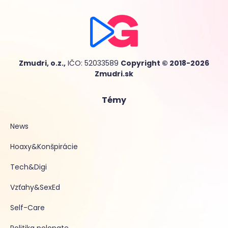
Zmudri, o.z.,
IČO: 52033589
Copyright © 2018-2026
Zmudri.sk
Témy
News
Hoaxy&Konšpirácie
Tech&Digi
Vzťahy&SexEd
Self-Care
Politika polopate