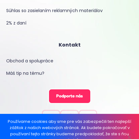
Súhlas so zasielaním reklamných materiálov
2% z daní
Kontakt
Obchod a spolupráce
Máš tip na tému?
Podporte nás
Používame cookies aby sme pre vás zabezpečili ten najlepší
zážitok z našich webových stránok. Ak budete pokračovať v
používaní tejto stránky budeme predpokladať, že ste s ňou