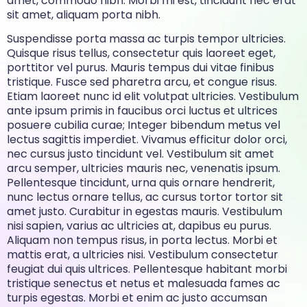
amet, commodo nibh. Morbi mi est, tincidunt nec erat
sit amet, aliquam porta nibh.
Suspendisse porta massa ac turpis tempor ultricies.
Quisque risus tellus, consectetur quis laoreet eget,
porttitor vel purus. Mauris tempus dui vitae finibus
tristique. Fusce sed pharetra arcu, et congue risus.
Etiam laoreet nunc id elit volutpat ultricies. Vestibulum
ante ipsum primis in faucibus orci luctus et ultrices
posuere cubilia curae; Integer bibendum metus vel
lectus sagittis imperdiet. Vivamus efficitur dolor orci,
nec cursus justo tincidunt vel. Vestibulum sit amet
arcu semper, ultricies mauris nec, venenatis ipsum.
Pellentesque tincidunt, urna quis ornare hendrerit,
nunc lectus ornare tellus, ac cursus tortor tortor sit
amet justo. Curabitur in egestas mauris. Vestibulum
nisi sapien, varius ac ultricies at, dapibus eu purus.
Aliquam non tempus risus, in porta lectus. Morbi et
mattis erat, a ultricies nisi. Vestibulum consectetur
feugiat dui quis ultrices. Pellentesque habitant morbi
tristique senectus et netus et malesuada fames ac
turpis egestas. Morbi et enim ac justo accumsan