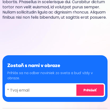
lobortis. Phasellus in scelerisque dui. Curabitur dictum
tortor non velit euismod, id volutpat purus semper.
Nullam sollicitudin ligula ac dignissim rhoncus. Aliquam
finibus nisi non felis bibendum, ut sagittis erat posuere.
Zostaň s nami v obraze
Prihlás sa na odber noviniek zo sveta a buď vždy v
obraze.