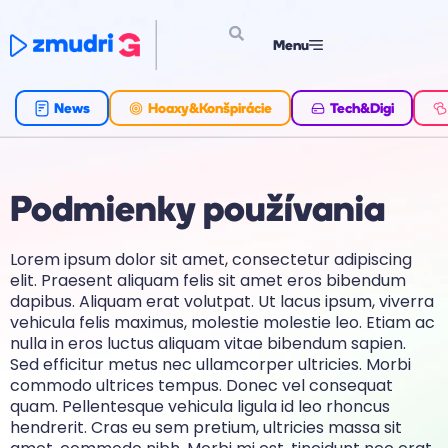
Menu
News
Hoaxy&Konšpirácie
Tech&Digi
Podmienky používania
Lorem ipsum dolor sit amet, consectetur adipiscing
elit. Praesent aliquam felis sit amet eros bibendum
dapibus. Aliquam erat volutpat. Ut lacus ipsum, viverra
vehicula felis maximus, molestie molestie leo. Etiam ac
nulla in eros luctus aliquam vitae bibendum sapien.
Sed efficitur metus nec ullamcorper ultricies. Morbi
commodo ultrices tempus. Donec vel consequat
quam. Pellentesque vehicula ligula id leo rhoncus
hendrerit. Cras eu sem pretium, ultricies massa sit