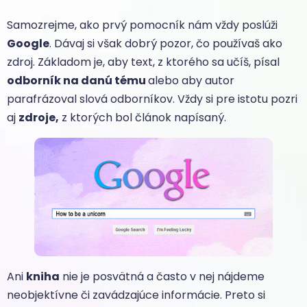
Samozrejme, ako prvý pomocník nám vždy poslúži
Google
. Dávaj si však dobrý pozor, čo používaš ako
zdroj. Základom je, aby text, z ktorého sa učíš, písal
odborník na danú tému
alebo aby autor
parafrázoval slová odborníkov. Vždy si pre istotu pozri
aj
zdroje,
z ktorých bol článok napísaný.
Ani
kniha
nie je posvätná a často v nej nájdeme
neobjektívne či zavádzajúce informácie. Preto si