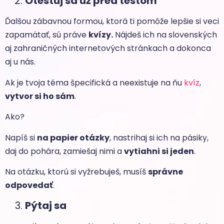
Otestuj sa už pred testom
Ďalšou zábavnou formou, ktorá ti pomôže lepšie si veci
zapamätať, sú práve
kvízy.
Nájdeš ich na slovenských
aj zahraničných internetových stránkach a dokonca
aj u nás.
Ak je tvoja téma špecifická a neexistuje na ňu
kvíz
,
vytvor si ho sám
.
Ako?
Napíš si
na papier otázky
, nastrihaj si ich na pásiky,
daj do pohára, zamiešaj nimi a
vytiahni si jeden
.
Na otázku, ktorú si vyžrebuješ, musíš
správne
odpovedať
.
Pýtaj sa