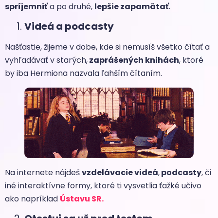
spríjemniť
a po druhé,
lepšie zapamätať
.
Videá a podcasty
Našťastie, žijeme v dobe, kde si nemusíš všetko čítať a
vyhľadávať v starých,
zaprášených knihách
, ktoré
by iba Hermiona nazvala ľahším čítaním.
Na internete nájdeš
vzdelávacie videá
,
podcasty
, či
iné interaktívne formy, ktoré ti vysvetlia ťažké učivo
ako napríklad
Ústavu SR.