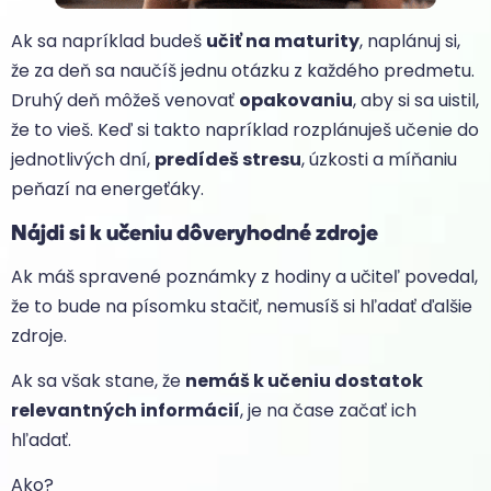
Ak sa napríklad budeš
učiť na maturity
, naplánuj si,
že za deň sa naučíš jednu otázku z každého predmetu.
Druhý deň môžeš venovať
opakovaniu
, aby si sa uistil,
že to vieš. Keď si takto napríklad rozplánuješ učenie do
jednotlivých dní,
predídeš stresu
, úzkosti a míňaniu
peňazí na energeťáky.
Nájdi si k učeniu dôveryhodné zdroje
Ak máš spravené poznámky z hodiny a učiteľ povedal,
že to bude na písomku stačiť, nemusíš si hľadať ďalšie
zdroje.
Ak sa však stane, že
nemáš k učeniu dostatok
relevantných informácií
, je na čase začať ich
hľadať.
Ako?