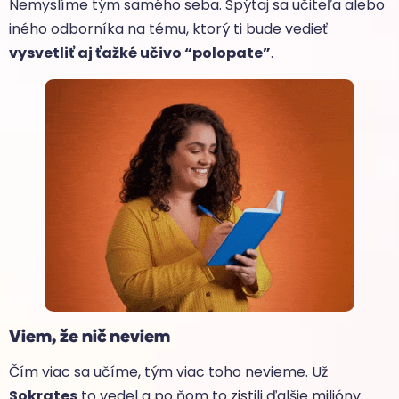
Nemyslíme tým samého seba. Spýtaj sa učiteľa alebo
iného odborníka na tému, ktorý ti bude vedieť
vysvetliť aj ťažké učivo “polopate”
.
Viem, že nič neviem
Čím viac sa učíme, tým viac toho nevieme. Už
Sokrates
to vedel a po ňom to zistili ďalšie milióny