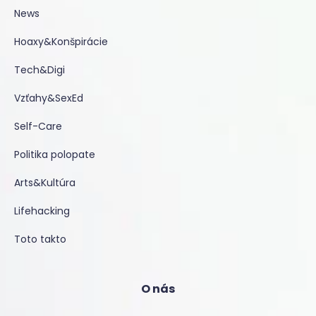
News
Hoaxy&Konšpirácie
Tech&Digi
Vzťahy&SexEd
Self-Care
Politika polopate
Arts&Kultúra
Lifehacking
Toto takto
O nás