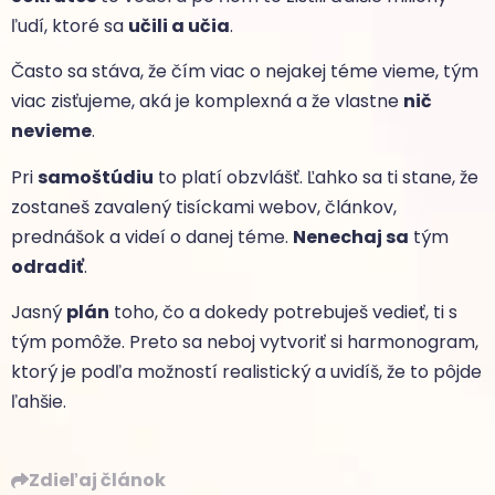
ľudí, ktoré sa
učili a učia
.
Často sa stáva, že čím viac o nejakej téme vieme, tým
viac zisťujeme, aká je komplexná a že vlastne
nič
nevieme
.
Pri
samoštúdiu
to platí obzvlášť. Ľahko sa ti stane, že
zostaneš zavalený tisíckami webov, článkov,
prednášok a videí o danej téme.
Nenechaj sa
tým
odradiť
.
Jasný
plán
toho, čo a dokedy potrebuješ vedieť, ti s
tým pomôže. Preto sa neboj vytvoriť si harmonogram,
ktorý je podľa možností realistický a uvidíš, že to pôjde
ľahšie.
Zdieľaj článok