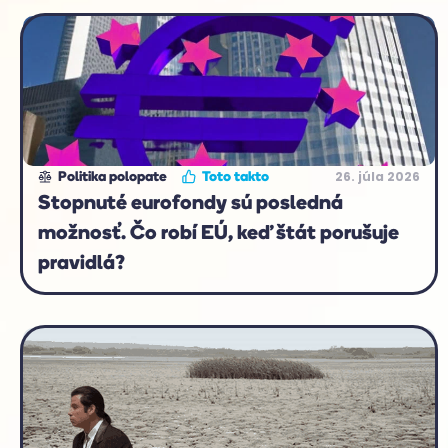
26. júla 2026
Politika polopate
Toto takto
Stopnuté eurofondy sú posledná
možnosť. Čo robí EÚ, keď štát porušuje
pravidlá?