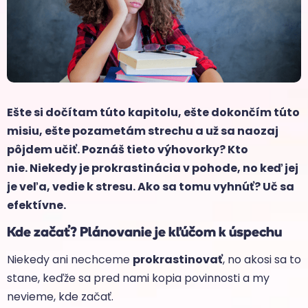
Ešte si dočítam túto kapitolu, ešte dokončím túto
misiu, ešte pozametám strechu a už sa naozaj
pôjdem učiť. Poznáš tieto výhovorky? Kto
nie. Niekedy je prokrastinácia v pohode, no keď jej
je veľa, vedie k stresu. Ako sa tomu vyhnúť? Uč sa
efektívne.
Kde začať? Plánovanie je kľúčom k úspechu
Niekedy ani nechceme
prokrastinovať
, no akosi sa to
stane, keďže sa pred nami kopia povinnosti a my
nevieme, kde začať.