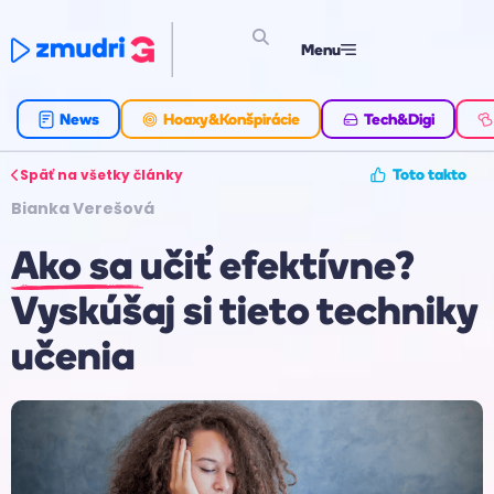
Menu
News
Hoaxy&Konšpirácie
Tech&Digi
Späť na všetky články
Toto takto
Bianka Verešová
Ako sa učiť efektívne?
Vyskúšaj si tieto techniky
učenia