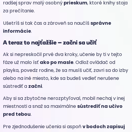
radšej sprav malý osobný
prieskum
, ktoré knihy stoja
za prečítanie.
Ušetríš si tak čas a zároveň sa naučíš
správne
informácie
.
A teraz to najťažšie – začni sa učiť
Ak si nepreskočil prvé dva kroky, učenie by ti v tejto
fáze už malo ísť
ako po masle
. Odlož ovládač od
playka, povedz rodine, že sa musíš učiť, zavri sa do izby
alebo na iné miesto, kde sa budeš vedieť nerušene
sústrediť a
začni
.
Aby si sa zbytočne nerozptyľoval, mobil nechaj v inej
miestnosti a snaž sa maximálne
sústrediť na učivo
pred tebou
.
Pre zjednodušenie učenia si aspoň
v bodoch zapisuj