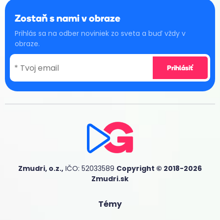
Zostaň s nami v obraze
Prihlás sa na odber noviniek zo sveta a buď vždy v
obraze.
Zmudri, o.z.,
IČO: 52033589
Copyright © 2018-2026
Zmudri.sk
Témy