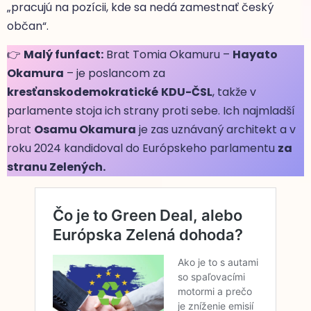
„pracujú na pozícii, kde sa nedá zamestnať český
občan“.
👉
Malý funfact:
Brat Tomia Okamuru –
Hayato
Okamura
– je poslancom za
kresťanskodemokratické
KDU-ČSL
, takže v
parlamente stoja ich strany proti sebe. Ich najmladší
brat
Osamu Okamura
je zas uznávaný architekt a v
roku 2024 kandidoval do Európskeho parlamentu
za
stranu Zelených.