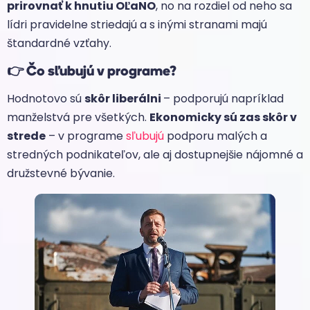
prirovnať k hnutiu OĽaNO
, no na rozdiel od neho sa
lídri pravidelne striedajú a s inými stranami majú
štandardné vzťahy.
👉
Čo sľubujú v programe?
Hodnotovo sú
skôr liberálni
– podporujú napríklad
manželstvá pre všetkých.
Ekonomicky sú zas skôr v
strede
– v programe
sľubujú
podporu malých a
stredných podnikateľov, ale aj dostupnejšie nájomné a
družstevné bývanie.