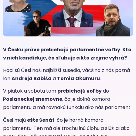
V Česku práve prebiehajú parlamentné voľby. Kto
v nich kandiduje, čo sľubuje a kto zrejme vyhrá?
Hoci sú Česi naši najbližší susedia, väčšina z nás pozná
len
Andreja Babiša
a
Tomia
Okamuru
.
V piatok a sobotu tam
prebiehajú voľby
do
Poslaneckej snemovne
, čo je dolná komora
parlamentu a má rovnakú funkciu ako náš parlament.
Česi majú
ešte Senát
, čo je horná komora
parlamentu. Ten má ale trochu inú úlohu a slúži aj ako