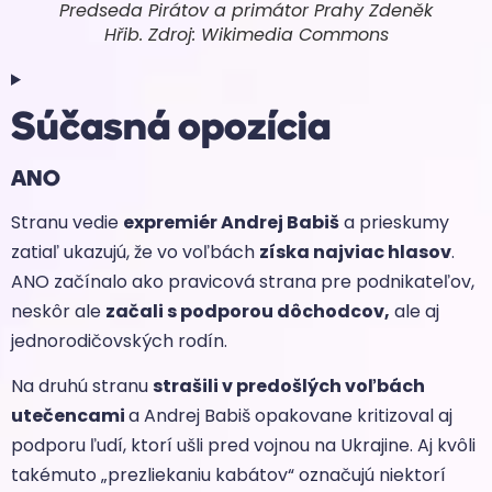
Predseda Pirátov a primátor Prahy Zdeněk
Hřib.
Zdroj: Wikimedia Commons
Súčasná opozícia
ANO
Stranu vedie
expremiér Andrej Babiš
a prieskumy
zatiaľ ukazujú, že vo voľbách
získa najviac hlasov
.
ANO začínalo ako pravicová strana pre podnikateľov,
neskôr ale
začali s podporou dôchodcov,
ale aj
jednorodičovských rodín.
Na druhú stranu
strašili v predošlých voľbách
utečencami
a Andrej Babiš opakovane kritizoval aj
podporu ľudí, ktorí ušli pred vojnou na Ukrajine. Aj kvôli
takémuto „prezliekaniu kabátov“ označujú niektorí