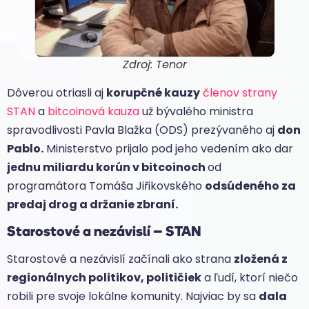
Zdroj: Tenor
Dôverou otriasli aj
korupčné kauzy
členov strany
STAN
a
bitcoinová kauza
už bývalého ministra
spravodlivosti Pavla Blažka (ODS) prezývaného aj
don
Pablo.
Ministerstvo prijalo pod jeho vedením ako dar
jednu miliardu korún v bitcoinoch
od
programátora Tomáša Jiřikovského
odsúdeného za
predaj drog a držanie zbraní.
Starostové a nezávislí – STAN
Starostové a nezávislí začínali ako strana
zložená z
regionálnych politikov, političiek
a ľudí, ktorí niečo
robili pre svoje lokálne komunity. Najviac by sa
dala