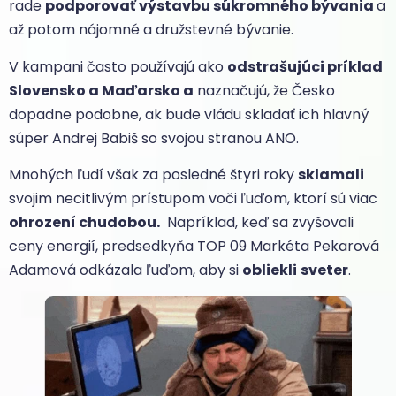
rade
podporovať výstavbu súkromného bývania
a
až potom nájomné a družstevné bývanie.
V kampani často používajú ako
odstrašujúci príklad
Slovensko a Maďarsko a
naznačujú, že Česko
dopadne podobne, ak bude vládu skladať ich hlavný
súper Andrej Babiš so svojou stranou ANO.
Mnohých ľudí však za posledné štyri roky
sklamali
svojim necitlivým prístupom voči ľuďom, ktorí sú viac
ohrození chudobou.
Napríklad, keď sa zvyšovali
ceny energií, predsedkyňa TOP 09 Markéta Pekarová
Adamová odkázala ľuďom, aby si
obliekli
sveter
.