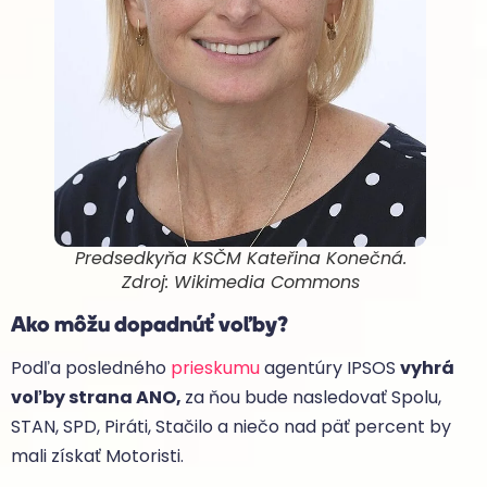
Predsedkyňa KSČM Kateřina Konečná
.
Zdroj: Wikimedia Commons
Ako môžu dopadnúť voľby?
Podľa posledného
prieskumu
agentúry IPSOS
vyhrá
voľby strana ANO,
za ňou bude nasledovať Spolu,
STAN, SPD, Piráti, Stačilo a niečo nad päť percent by
mali získať Motoristi.