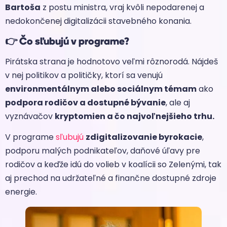
Bartoša
z postu ministra, vraj kvôli nepodarenej a
nedokončenej digitalizácii stavebného konania.
👉
Čo sľubujú v programe?
Pirátska strana je hodnotovo veľmi rôznorodá. Nájdeš
v nej politikov a političky, ktorí sa venujú
environmentálnym alebo sociálnym témam
ako
podpora rodičov a dostupné bývanie
, ale aj
vyznávačov
kryptomien a čo najvoľnejšieho trhu.
V programe
sľubujú
zdigitalizovanie byrokacie
,
podporu malých podnikateľov, daňové úľavy pre
rodičov a keďže idú do volieb v koalícii so Zelenými, tak
aj prechod na udržateľné a finančne dostupné zdroje
energie.