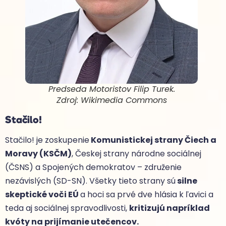
Predseda Motoristov Filip Turek
.
Zdroj: Wikimedia Commons
Stačilo!
Stačilo! je zoskupenie
Komunistickej strany Čiech a
Moravy (KSČM)
, Českej strany národne sociálnej
(ČSNS) a Spojených demokratov – združenie
nezávislých (SD-SN). Všetky tieto strany sú
silne
skeptické voči EÚ
a hoci sa prvé dve hlásia k ľavici a
teda aj sociálnej spravodlivosti,
kritizujú napríklad
kvóty na prijímanie utečencov.