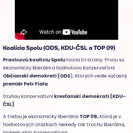
Koalícia Spolu (ODS, KDU-ČSL a TOP 09)
Pravicovú koalíciu Spolu
tvoria tri strany: Prvou sú
ekonomicky
liberálni a hodnotovo konzervatívni
Občianski demokrati (ODS
), ktorých vedie súčasný
premiér Petr Fiala
.
Druhou konzervatívni
kresťanskí demokrati (KDU-
ČSL)
.
A treťou je ekonomicky liberálna
TOP 09,
ktorá je v
hodnotových otázkach niekedy tak trochu liberálna,
inokedy skôr konzervatívna.