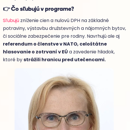
👉 Čo sľubujú v programe?
Sľubujú
zníženie cien a nulovú DPH na základné
potraviny, výstavbu družstevných a nájomných bytov,
či sociálne zabezpečenie pre rodiny. Navrhujú ale aj
referendum o členstve v NATO, celoštátne
hlasovanie o zotrvaní v EÚ
a zavedenie hliadok,
ktoré by
strážili hranicu pred utečencami.