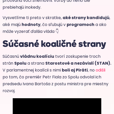
protiváha voči Snemovni. Voľby do neho ale
prebiehajú inokedy.
Vysvetlíme ti preto v skratke,
aké strany kandidujú
,
aké majú
hodnoty
, čo sľubujú v
programoch
a ako
môže vyzerať ďalšia vláda 👇
Súčasné koaličné strany
Súčasnú
vládnu koalíciu
tvorí zoskupenie troch
strán
Spolu
a strana
Starostové a nezávislí (STAN).
V parlamentnej koalícii s nimi
boli aj Piráti
, no
odišli
po tom, čo premiér Petr Fiala zo Spolu odvolal ich
predsedu Ivana Bartoša z postu ministra pre miestny
rozvoj.