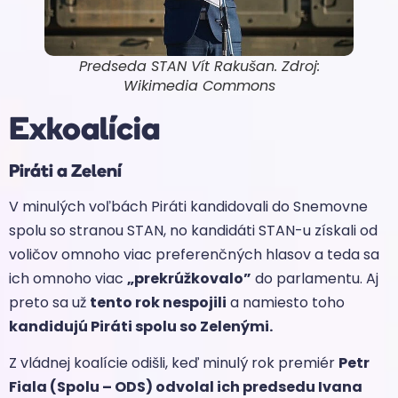
Predseda STAN Vít Rakušan. Zdroj:
Wikimedia Commons
Exkoalícia
Piráti a Zelení
V minulých voľbách Piráti kandidovali do Snemovne
spolu so stranou STAN, no kandidáti STAN-u získali od
voličov omnoho viac preferenčných hlasov a teda sa
ich omnoho viac
„prekrúžkovalo”
do parlamentu. Aj
preto sa už
tento rok nespojili
a namiesto toho
kandidujú Piráti spolu so Zelenými.
Z vládnej koalície odišli, keď minulý rok premiér
Petr
Fiala (Spolu – ODS) odvolal ich predsedu Ivana