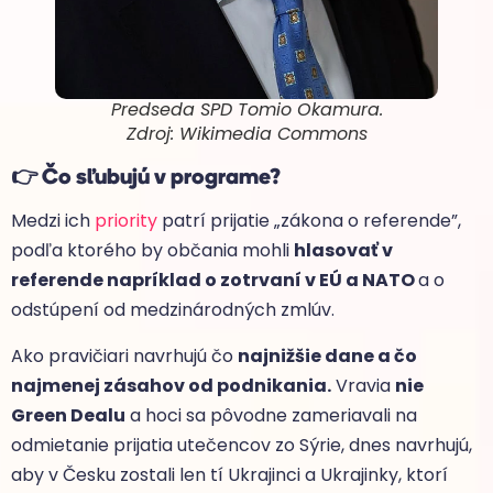
Predseda SPD Tomio Okamura.
Zdroj: Wikimedia Commons
👉 Čo sľubujú v programe?
Medzi ich
priority
patrí prijatie „zákona o referende”,
podľa ktorého by občania mohli
hlasovať v
referende napríklad o zotrvaní v EÚ a NATO
a o
odstúpení od medzinárodných zmlúv.
Ako pravičiari navrhujú čo
najnižšie dane a čo
najmenej zásahov od podnikania.
Vravia
nie
Green Dealu
a hoci sa pôvodne zameriavali na
odmietanie prijatia utečencov zo Sýrie, dnes navrhujú,
aby v Česku zostali len tí Ukrajinci a Ukrajinky, ktorí