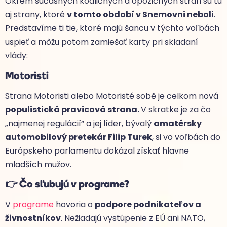
Okrem súčasných koaličných a opozičných strán sú tu
aj strany, ktoré
v tomto období v Snemovni neboli
.
Predstavíme ti tie, ktoré majú šancu v týchto voľbách
uspieť a môžu potom zamiešať karty pri skladaní
vlády:
Motoristi
Strana Motoristi alebo Motoristé sobě je celkom nová
populistická pravicová strana.
V skratke je za čo
„najmenej regulácií“ a jej líder, bývalý
amatérsky
automobilový pretekár Filip Turek
, si vo voľbách do
Európskeho parlamentu dokázal získať hlavne
mladších mužov.
👉 Čo sľubujú v programe?
V
programe
hovoria o
podpore podnikateľov a
živnostníkov
. Nežiadajú vystúpenie z EÚ ani NATO,