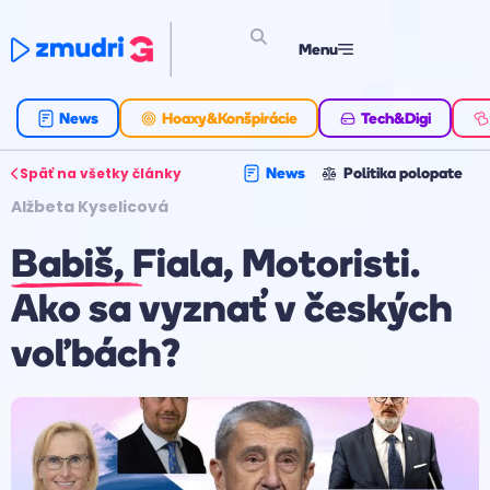
Menu
News
Hoaxy&Konšpirácie
Tech&Digi
Späť na všetky články
News
Politika polopate
Alžbeta Kyselicová
Babiš, Fiala, Motoristi.
Ako sa vyznať v českých
voľbách?