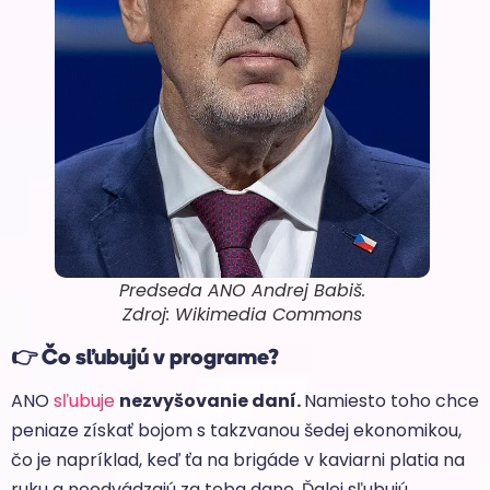
Predseda ANO Andrej Babiš.
Zdroj: Wikimedia Commons
👉 Čo sľubujú v programe?
ANO
sľubuje
nezvyšovanie daní.
Namiesto toho chce
peniaze získať bojom s takzvanou šedej ekonomikou,
čo je napríklad, keď ťa na brigáde v kaviarni platia na
ruku a neodvádzajú za teba dane. Ďalej sľubujú