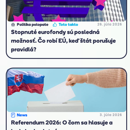
26. júla 2026
Politika polopate
Toto takto
Stopnuté eurofondy sú posledná
možnosť. Čo robí EÚ, keď štát porušuje
pravidlá?
3. júla 2026
News
Referendum 2026: O čom sa hlasuje a