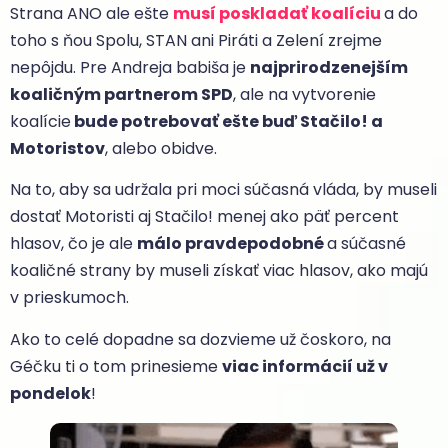
Strana ANO ale ešte
musí poskladať koalíciu
a do
toho s ňou Spolu, STAN ani Piráti a Zelení zrejme
nepôjdu. Pre Andreja babiša je
najprirodzenejším
koaličným partnerom SPD
, ale na vytvorenie
koalície
bude potrebovať ešte buď Stačilo! a
Motoristov
, alebo obidve.
Na to, aby sa udržala pri moci súčasná vláda, by museli
dostať Motoristi aj Stačilo! menej ako päť percent
hlasov, čo je ale
málo pravdepodobné
a súčasné
koaličné strany by museli získať viac hlasov, ako majú
v prieskumoch.
Ako to celé dopadne sa dozvieme už čoskoro, na
Géčku ti o tom prinesieme
viac informácií už v
pondelok
!