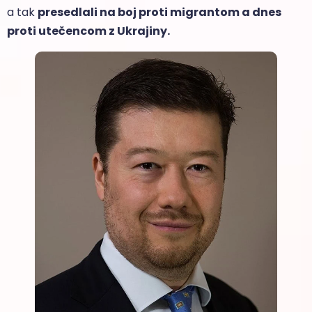
a tak
presedlali na boj proti migrantom a dnes
proti utečencom z Ukrajiny.