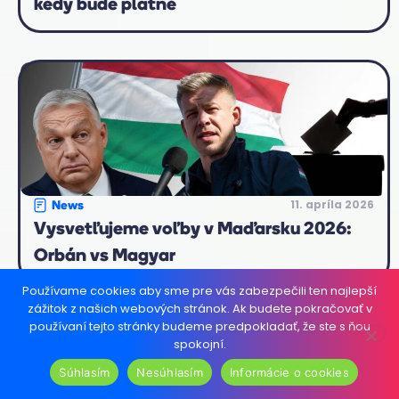
kedy bude platné
11. apríla 2026
News
Vysvetľujeme voľby v Maďarsku 2026:
Orbán vs Magyar
Používame cookies aby sme pre vás zabezpečili ten najlepší
zážitok z našich webových stránok. Ak budete pokračovať v
používaní tejto stránky budeme predpokladať, že ste s ňou
spokojní.
Súhlasím
Nesúhlasím
Informácie o cookies