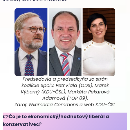
Predsedovia a predsedkyňa zo strán
koalície Spolu: Petr Fiala (ODS), Marek
Výborný (KDU-ČSL), Markéta Pekarová
Adamová (TOP 09).
Zdroj: Wikimedia Commons a web KDU-ČSL
👉
Čo je to ekonomický/hodnotový liberál a
konzervatívec?