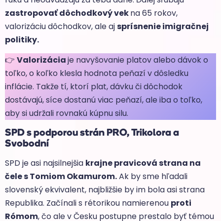
zastropovať dôchodkový vek
na 65 rokov,
valorizáciu dôchodkov, ale aj
sprísnenie imigračnej
politiky.
👉
Valorizácia
je navyšovanie platov alebo dávok o
toľko, o koľko klesla hodnota peňazí v dôsledku
inflácie. Takže tí, ktorí plat, dávku či dôchodok
dostávajú, síce dostanú viac peňazí, ale iba o toľko,
aby si udržali rovnakú kúpnu silu.
SPD s podporou strán PRO, Trikolora a
Svobodní
SPD je asi najsilnejšia
krajne pravicová strana na
čele s Tomiom Okamurom.
Ak by sme hľadali
slovenský ekvivalent, najbližšie by im bola asi strana
Republika. Začínali s rétorikou namierenou
proti
Rómom
, čo ale v Česku postupne prestalo byť témou