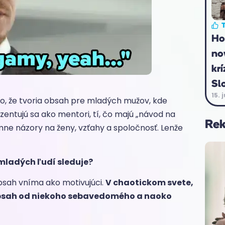
T
Ho
no
krí
Sl
15. 
to, že tvoria obsah pre mladých mužov, kde
zentujú sa ako mentori, tí, čo majú „návod na
Re
mne názory na ženy, vzťahy a spoločnosť. Lenže
 mladých ľudí sleduje?
bsah vníma ako motivujúci.
V chaotickom svete,
obsah od niekoho sebavedomého a naoko