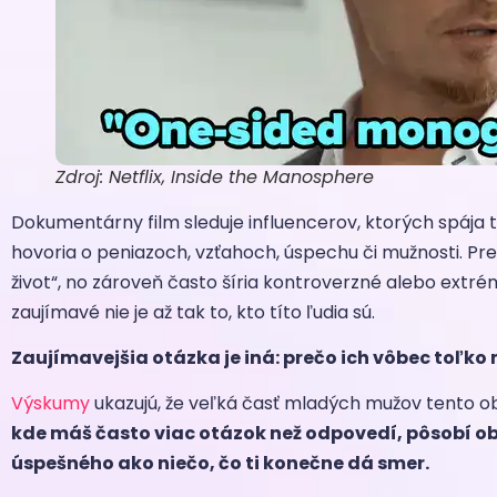
Zdroj: Netflix, Inside the Manosphere
Dokumentárny film sleduje influencerov, ktorých spája 
hovoria o peniazoch, vzťahoch, úspechu či mužnosti. Pre
život“, no zároveň často šíria kontroverzné alebo extré
zaujímavé nie je až tak to, kto títo ľudia sú.
Zaujímavejšia otázka je iná: prečo ich vôbec toľko
Výskumy
ukazujú, že veľká časť mladých mužov tento o
kde máš často viac otázok než odpovedí, pôsobí 
úspešného ako niečo, čo ti konečne dá smer.