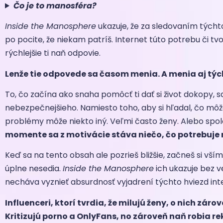
Čo je to manosféra?
Inside the Manosphere
ukazuje, že za sledovaním týchto
po pocite, že niekam patríš. Internet túto potrebu či tv
rýchlejšie ti naň odpovie.
Lenže tie odpovede sa časom menia. A menia aj tých,
To, čo začína ako snaha pomôcť ti dať si život dokopy,
nebezpečnejšieho. Namiesto toho, aby si hľadal, čo môže
problémy môže niekto iný. Veľmi často ženy. Alebo spolo
momente sa z motivácie stáva niečo, čo potrebuje 
Keď sa na tento obsah ale pozrieš bližšie, začneš si vší
úplne nesedia.
Inside the Manosphere
ich ukazuje bez v
necháva vyznieť absurdnosť vyjadrení týchto hviezd int
Influenceri, ktorí tvrdia, že milujú ženy, o nich zá
Kritizujú porno a OnlyFans, no zároveň naň robia re