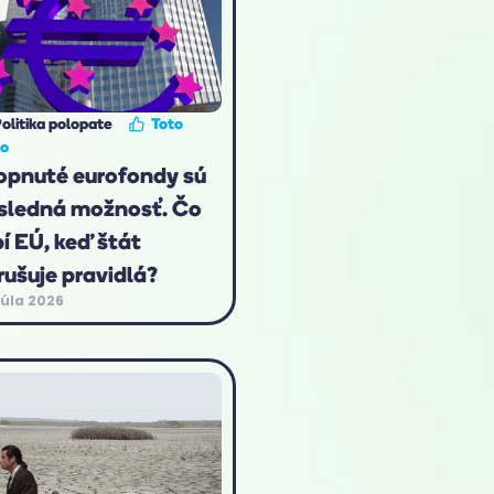
olitika polopate
Toto
to
opnuté eurofondy sú
sledná možnosť. Čo
bí EÚ, keď štát
rušuje pravidlá?
júla 2026