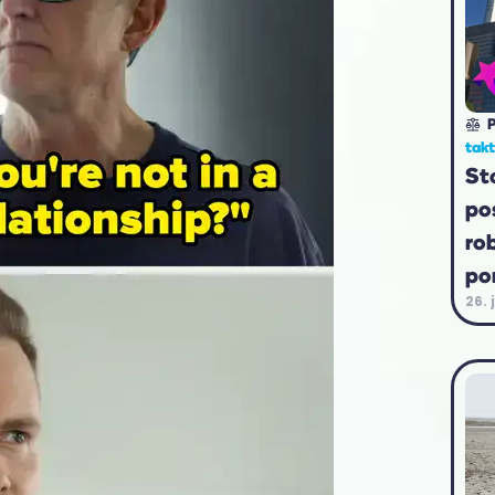
P
tak
St
po
ro
po
26. 