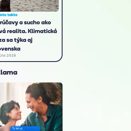
oto takto
rúčavy a sucho ako
vá realita. Klimatická
za sa týka aj
ovenska
júla 2026
klama