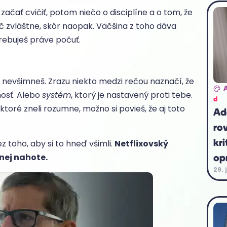
o začať cvičiť, potom niečo o disciplíne a o tom, že
č zvláštne, skôr naopak. Väčšina z toho dáva
rebuješ práve počuť.
ni nevšimneš. Zrazu niekto medzi rečou naznačí, že
nosť. Alebo
systém
, ktorý je nastavený proti tebe.
d
ktoré zneli rozumne, možno si povieš, že aj toto
Ad
ro
kri
 toho, aby si to hneď všimli.
Netflixovský
op
nej nahote.
29. 