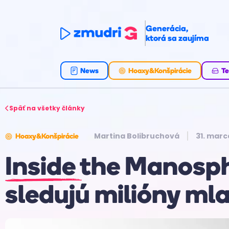
Generácia,
ktorá sa zaujíma
News
Hoaxy&Konšpirácie
Te
Späť na všetky články
Martina Bolibruchová
31. marc
Hoaxy&Konšpirácie
Inside the Manosp
sledujú milióny ml