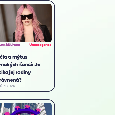
Arts&Kultúra
Uncategorize
éla a mýtus
vnakých šancí: Je
tika jej rodiny
rávnená?
júla 2026