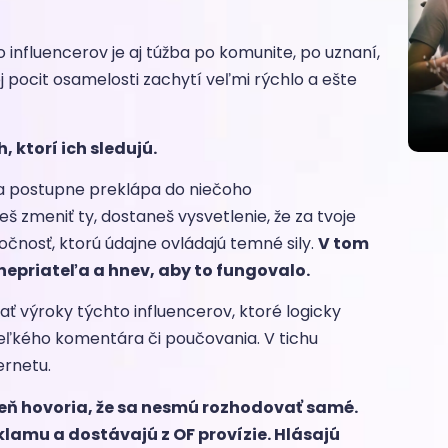
 influencerov je aj túžba po komunite, po uznaní,
oj pocit osamelosti zachytí veľmi rýchlo a ešte
 ktorí ich sledujú.
 sa postupne preklápa do niečoho
š zmeniť ty, dostaneš vysvetlenie, že za tvoje
čnosť, ktorú údajne ovládajú temné sily.
V tom
nepriateľa a hnev, aby to fungovalo.
mať výroky týchto influencerov, ktoré logicky
eľkého komentára či poučovania. V tichu
ernetu.
roveň hovoria, že sa nesmú rozhodovať samé.
klamu a dostávajú z OF provízie. Hlásajú