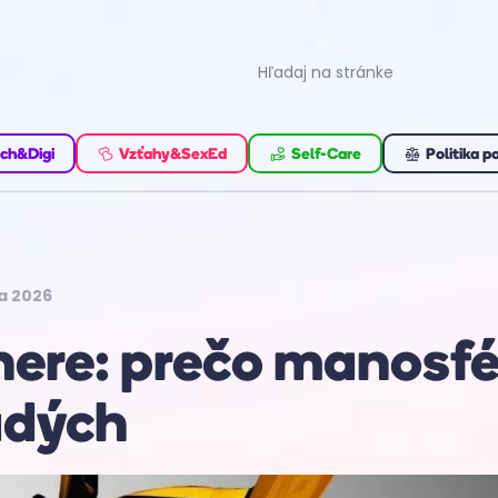
ch&Digi
Vzťahy&SexEd
Self-Care
Politika p
a 2026
here: prečo manosfé
adých