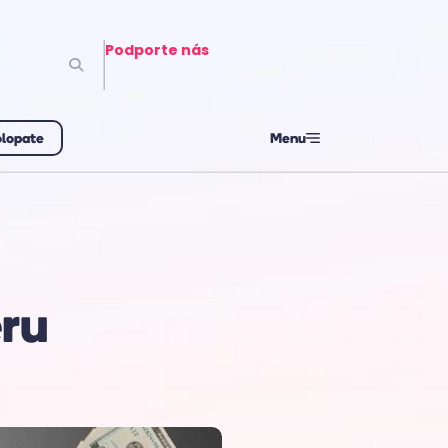
Podporte nás
olopate
Menu
ru