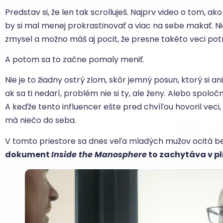
Predstav si, že len tak scrolluješ. Najprv video o tom, ak
by si mal menej prokrastinovať a viac na sebe makať. Ni
zmysel a možno máš aj pocit, že presne takéto veci pot
A potom sa to začne pomaly meniť.
Nie je to žiadny ostrý zlom, skôr jemný posun, ktorý si a
ak sa ti nedarí, problém nie si ty, ale ženy. Alebo spoloč
A keďže tento influencer ešte pred chvíľou hovoril veci, 
má niečo do seba.
V tomto priestore sa dnes veľa mladých mužov ocitá bez
dokument
Inside the Manosphere
to zachytáva v pl