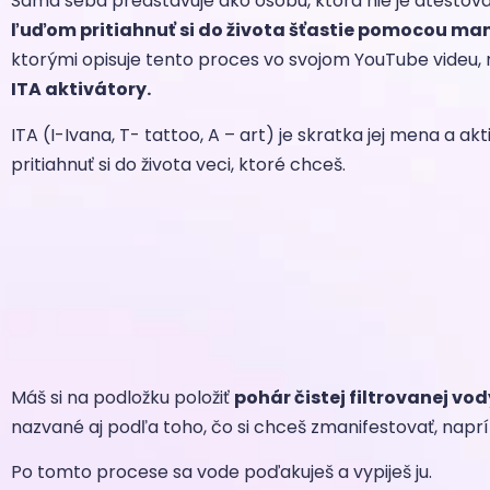
Sama seba predstavuje ako osobu, ktorá nie je atestov
ľuďom pritiahnuť si do života šťastie pomocou man
ktorými opisuje tento proces vo svojom YouTube videu,
ITA aktivátory.
ITA (I-Ivana, T- tattoo, A – art) je skratka jej mena a ak
pritiahnuť si do života veci, ktoré chceš.
Máš si na podložku položiť
pohár čistej filtrovanej vod
nazvané aj podľa toho, čo si chceš zmanifestovať, naprí
Po tomto procese sa vode poďakuješ a vypiješ ju.