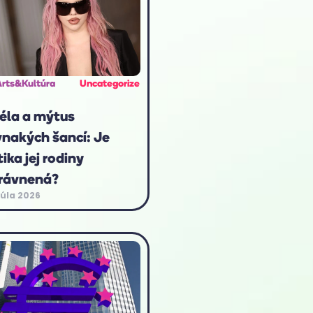
Arts&Kultúra
Uncategorize
éla a mýtus
vnakých šancí: Je
tika jej rodiny
rávnená?
júla 2026