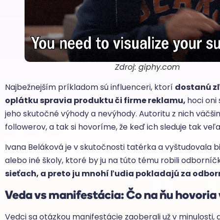
Zdroj: giphy.com
Najbežnejším príkladom sú influenceri, ktorí
dostanú z
oplátku spravia produktu či firme reklamu,
hoci oni
jeho skutočné výhody a nevýhody. Autoritu z nich väčšin
followerov, a tak si hovoríme, že keď ich sleduje tak veľa
Ivana Beláková je v skutočnosti tatérka a vyštudovala 
alebo iné školy, ktoré by ju na túto tému robili odborní
sieťach, a preto ju mnohí ľudia pokladajú za odbo
Veda vs manifestácia: Čo na ňu hovoria
Vedci sa otázkou manifestácie zaoberali už v minulosti, ab