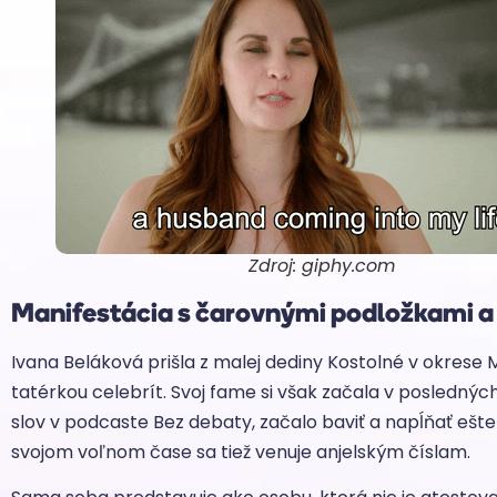
Zdroj: giphy.com
Manifestácia s čarovnými podložkami a
Ivana Beláková prišla z malej dediny Kostolné v okrese 
tatérkou celebrít. Svoj fame si však začala v poslednýc
slov v podcaste Bez debaty, začalo baviť a napĺňať ešte 
svojom voľnom čase sa tiež venuje anjelským číslam.