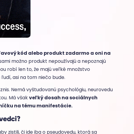
ľavový kód alebo produkt zadarmo a oni na
 sami možno produkt nepoužívajú a nepoznajú
ou robí len to, že majú veľké množstvo
 ľudí, asi na tom niečo bude.
biznis. Nemá vyštudovanú psychológiu, neurovedu
čkou. Má však
veľký dosah na sociálnych
rníčku na tému manifestácie.
 vedci?
y zistili, či ide iba o pseudovedu, ktorá sa