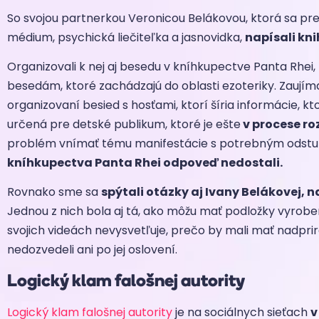
So svojou partnerkou Veronicou Belákovou, ktorá sa pre
médium, psychická liečiteľka a jasnovidka,
napísali kni
Organizovali k nej aj besedu v kníhkupectve Panta Rhei, k
besedám, ktoré zachádzajú do oblasti ezoteriky. Zaujímal
organizovaní besied s hosťami, ktorí šíria informácie, 
určená pre detské publikum, ktoré je ešte
v procese ro
problém vnímať tému manifestácie s potrebným odst
kníhkupectva Panta Rhei odpoveď nedostali.
Rovnako sme sa
spýtali otázky aj Ivany Belákovej,
Jednou z nich bola aj tá, ako môžu mať podložky vyrobe
svojich videách nevysvetľuje, prečo by mali mať nadpr
nedozvedeli ani po jej oslovení.
Logický klam falošnej autority
Logický klam falošnej autority
je na sociálnych sieťach
v