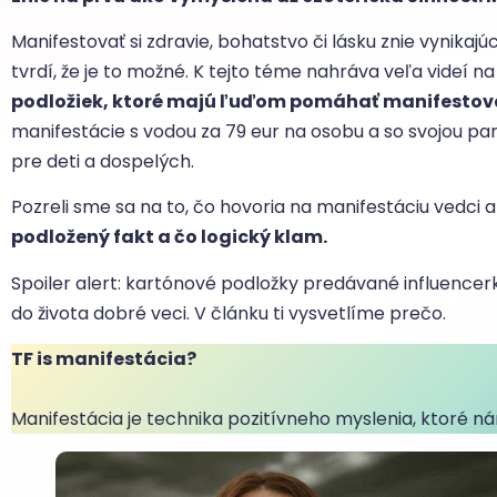
Manifestovať si zdravie, bohatstvo či lásku znie vynikaj
tvrdí, že je to možné. K tejto téme nahráva veľa videí na
podložiek, ktoré majú ľuďom pomáhať manifestovať
manifestácie s vodou za 79 eur na osobu a so svojou par
pre deti a dospelých.
Pozreli sme sa na to, čo hovoria na manifestáciu vedci a
podložený fakt a čo logický klam.
Spoiler alert: kartónové podložky predávané influencerk
do života dobré veci. V článku ti vysvetlíme prečo.
TF is manifestácia?
Manifestácia je technika pozitívneho myslenia, ktoré n