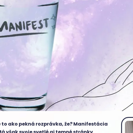
nie to ako pekná rozprávka, že? Manifestácia
Má však svoje svetlé aj temné stránky.