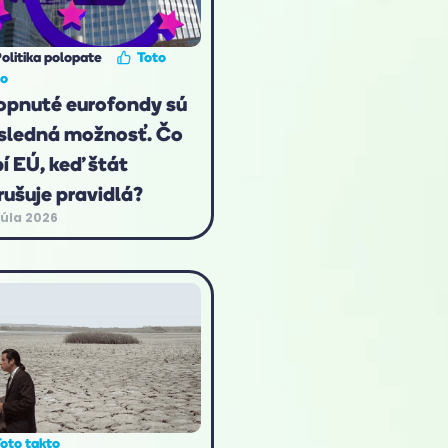
olitika polopate
Toto
to
opnuté eurofondy sú
sledná možnosť. Čo
bí EÚ, keď štát
rušuje pravidlá?
júla 2026
oto takto