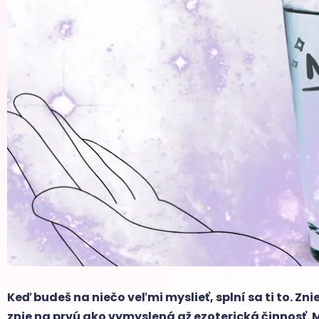
Keď budeš na niečo veľmi myslieť, splní sa ti to. Z
znie na prvú ako vymyslená až ezoterická činnosť. 