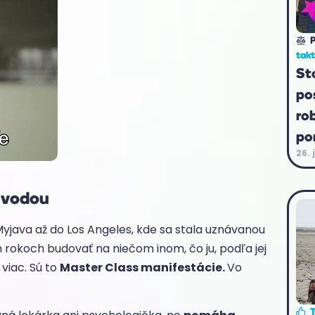
P
tak
St
po
ro
po
26. 
 vodou
Myjava až do Los Angeles, kde sa stala uznávanou
h rokoch budovať na niečom inom, čo ju, podľa jej
viac. Sú to
Master Class manifestácie.
Vo
T