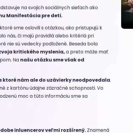
dstavuje na svojich sociálnych sieťach ako
hu Manifestácia pre deti.
toré sme oslovili s otázkou, ako pristupujú k
o nás, či majú pravidlá alebo kritériá pri
ktoré nie sú vedecky podložené. Beseda bola
zvoja kritického myslenia,
a preto môže mať
upom. Na
našu otázku sme však od
 na ktoré nám ale do uzávierky neodpovedala
.
né z kartónu údajne zázračné schopnosti. Vo
irodzenú moc a túto informáciu sme sa
 dobe inluencerov veľmi rozšírený.
Znamená