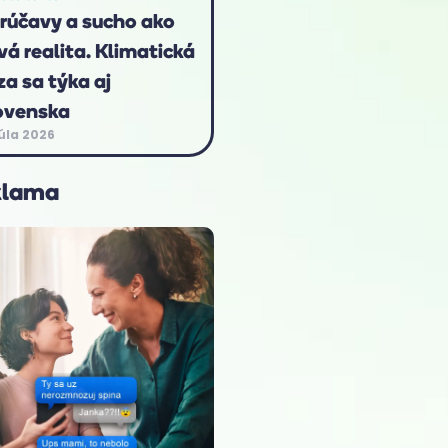
rúčavy a sucho ako
vá realita. Klimatická
za sa týka aj
ovenska
júla 2026
klama