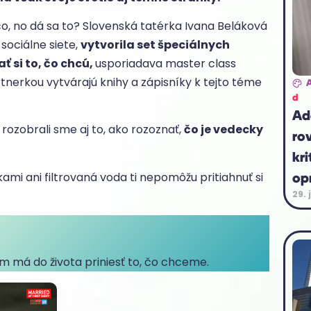
úco, no dá sa to? Slovenská tatérka Ivana Beláková
 sociálne siete,
vytvorila set špeciálnych
 si to, čo chcú,
usporiadava master class
tnerkou vytvárajú knihy a zápisníky k tejto téme
d
Ad
 rozobrali sme aj to, ako rozoznať,
čo je vedecky
ro
kri
op
ami ani filtrovaná voda ti nepomôžu pritiahnuť si
29. 
ám má do života priniesť to, čo chceme.