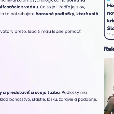
aná lekárka ani psychologička, no
pomáha
Ho
ifestácie s vodou.
Čo to je? Podľa jej slov,
no
 na to potrebujete
čarovné podložky, ktoré volá
krí
Sl
tivátory preto, lebo ti majú lepšie pomôcť
15. 
Re
y a predstaviť si svoju túžbu
. Podložky má
klad bohatstvo, šťastie, lásku, zdravie a podobne.