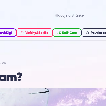
ch&Digi
Vzťahy&SexEd
Self-Care
Politika p
2025
scam?