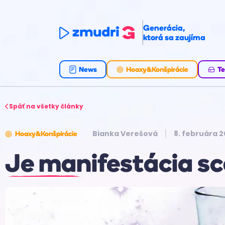
Generácia,
ktorá sa zaujíma
News
Hoaxy&Konšpirácie
Te
Späť na všetky články
Bianka Verešová
8. februára 
Hoaxy&Konšpirácie
Je manifestácia 