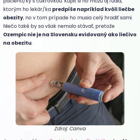
pacienti/ky s cukrovkou. Kúpiť si ho môžu aj ľudia,
ktorým ho lekár/ka
predpíše napríklad kvôli liečbe
obezity
, no v tom prípade ho musia celý hradiť sami.
Niečo také by sa však nemalo stávať, pretože
Ozempic nie je na Slovensku evidovaný ako liečivo
na obezitu
.
Zdroj: Canva