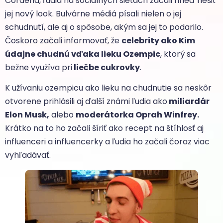
Cordena, ľudia na sociálnych sieťach začali hneď riešiť
jej nový look. Bulvárne médiá písali nielen o jej
schudnutí, ale aj o spôsobe, akým sa jej to podarilo.
Čoskoro začali informovať, že
celebrity ako Kim
údajne chudnú vďaka lieku Ozempic
, ktorý sa
bežne využíva pri
liečbe cukrovky
.
K užívaniu ozempicu ako lieku na chudnutie sa neskôr
otvorene prihlásili aj ďalší známi ľudia ako
miliardár
Elon Musk,
alebo
moderátorka Oprah Winfrey.
Krátko na to ho začali šíriť ako recept na štíhlosť aj
influenceri a influencerky a ľudia ho začali čoraz viac
vyhľadávať.