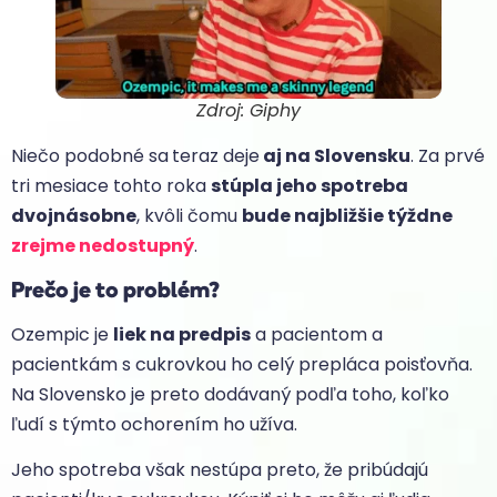
Zdroj: Giphy
Niečo podobné sa
teraz deje
aj na Slovensku
. Za prvé
tri mesiace tohto roka
stúpla jeho spotreba
dvojnásobne
, kvôli čomu
bude najbližšie týždne
zrejme nedostupný
.
Prečo je to problém?
Ozempic je
liek na predpis
a pacientom a
pacientkám s cukrovkou ho celý prepláca poisťovňa.
Na Slovensko je preto dodávaný podľa toho, koľko
ľudí s týmto ochorením ho užíva.
Jeho spotreba však nestúpa preto, že pribúdajú