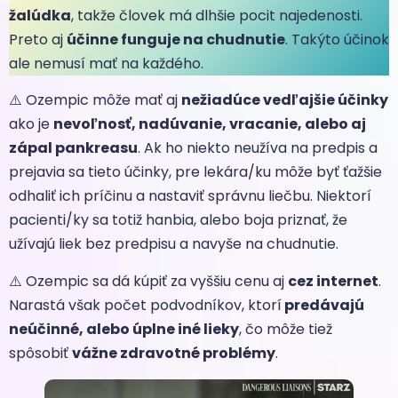
žalúdka
, takže človek má dlhšie pocit najedenosti.
Preto aj
účinne funguje na chudnutie
. Takýto účinok
ale nemusí mať na každého.
⚠️ Ozempic môže mať aj
nežiadúce vedľajšie účinky
ako je
nevoľnosť, nadúvanie, vracanie, alebo aj
zápal pankreasu
. Ak ho niekto neužíva na predpis a
prejavia sa tieto účinky, pre lekára/ku môže byť ťažšie
odhaliť ich príčinu a nastaviť správnu liečbu. Niektorí
pacienti/ky sa totiž hanbia, alebo boja priznať, že
užívajú liek bez predpisu a navyše na chudnutie.
⚠️ Ozempic sa dá kúpiť za vyššiu cenu aj
cez internet
.
Narastá však počet podvodníkov, ktorí
predávajú
neúčinné, alebo úplne iné lieky
, čo môže tiež
spôsobiť
vážne zdravotné problémy
.