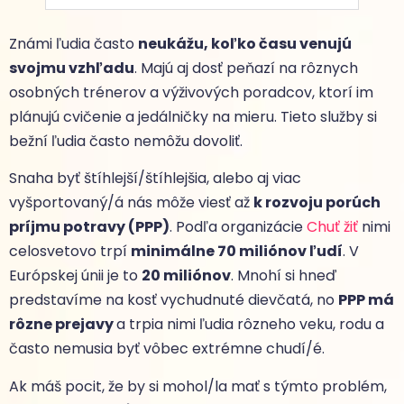
Známi ľudia často
neukážu, koľko času venujú
svojmu vzhľadu
. Majú aj dosť peňazí na rôznych
osobných trénerov a výživových poradcov, ktorí im
plánujú cvičenie a jedálničky na mieru. Tieto služby si
bežní ľudia často nemôžu dovoliť.
Snaha byť štíhlejší/štíhlejšia, alebo aj viac
vyšportovaný/á nás môže viesť až
k rozvoju porúch
príjmu potravy (PPP)
. Podľa organizácie
Chuť žiť
nimi
celosvetovo trpí
minimálne 70 miliónov ľudí
. V
Európskej únii je to
20 miliónov
. Mnohí si hneď
predstavíme na kosť vychudnuté dievčatá, no
PPP má
rôzne prejavy
a trpia nimi ľudia rôzneho veku, rodu a
často nemusia byť vôbec extrémne chudí/é.
Ak máš pocit, že by si mohol/la mať s týmto problém,