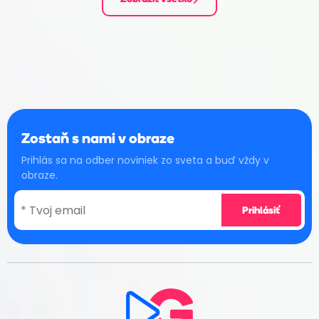
Zostaň s nami v obraze
Prihlás sa na odber noviniek zo sveta a buď vždy v
obraze.