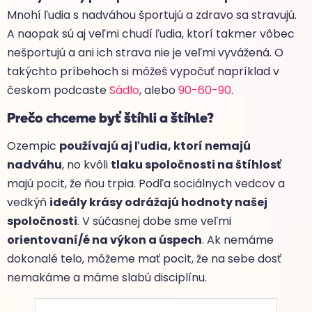
Mnohí ľudia s nadváhou športujú a zdravo sa stravujú.
A naopak sú aj veľmi chudí ľudia, ktorí takmer vôbec
nešportujú a ani ich strava nie je veľmi vyvážená. O
takýchto príbehoch si môžeš vypočuť napríklad v
českom podcaste
Sádlo
, alebo
90-60-90
.
Prečo chceme byť štíhli a štíhle?
Ozempic
používajú aj ľudia, ktorí nemajú
nadváhu
, no kvôli
tlaku spoločnosti na štíhlosť
majú pocit, že ňou trpia. Podľa sociálnych vedcov a
vedkýň
ideály krásy odrážajú hodnoty našej
spoločnosti
. V súčasnej dobe sme veľmi
orientovaní/é na výkon a úspech
. Ak nemáme
dokonalé telo, môžeme mať pocit, že na sebe dosť
nemakáme a máme slabú disciplínu.