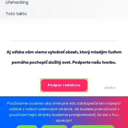
Lifehacking
Toto takto
O nás
Náš príbeh
Aj vďaka vám vieme vytvárať obsah, ktorý mladým ľuďom
Podporujú nás
pomáha pochopiť zložitý svet. Podporte našu tvorbu.
Portál pre učiteľov
Podmienky používania
Podpor redakciu
alebo
Spracúvanie osobných údajov
Používame cookies aby sme pre vás zabezpečili ten najlepší
Informácie o cookies
Načítať článok ďalej
zážitok z našich webových stránok. Ak budete pokračovať v
používaní tejto stránky budeme predpokladať, že ste s ňou
Súhlas so zasielaním reklamných materiálov
spokojní.