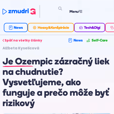
Menu
News
Hoaxy&Konšpirácie
Tech&Digi
Späť na všetky články
News
Self-Care
Alžbeta Kyselicová
Je Ozempic zázračný liek
na chudnutie?
Vysvetľujeme, ako
funguje a prečo môže byť
rizikový