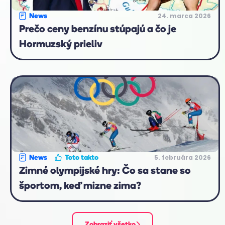
24. marca 2026
News
Prečo ceny benzínu stúpajú a čo je
Hormuzský prieliv
5. februára 2026
News
Toto takto
Zimné olympijské hry: Čo sa stane so
športom, keď mizne zima?
Zobraziť všetko