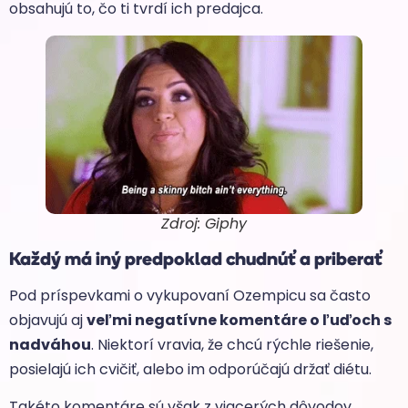
obsahujú to, čo ti tvrdí ich predajca.
Zdroj: Giphy
Každý má iný predpoklad chudnúť a priberať
Pod príspevkami o vykupovaní Ozempicu sa často
objavujú aj
veľmi negatívne komentáre o ľuďoch s
nadváhou
. Niektorí vravia, že chcú rýchle riešenie,
posielajú ich cvičiť, alebo im odporúčajú držať diétu.
Takéto komentáre sú však z viacerých dôvodov