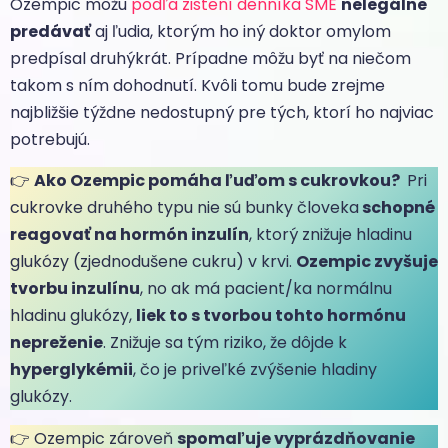
Ozempic môžu
podľa zistení denníka SME
nelegálne
predávať
aj ľudia, ktorým ho iný doktor omylom
predpísal druhýkrát. Prípadne môžu byť na niečom
takom s ním dohodnutí. Kvôli tomu bude zrejme
najbližšie týždne nedostupný pre tých, ktorí ho najviac
potrebujú.
👉
Ako Ozempic pomáha ľuďom s cukrovkou?
Pri
cukrovke druhého typu nie sú bunky človeka
schopné
reagovať na hormón inzulín
, ktorý znižuje hladinu
glukózy (zjednodušene cukru) v krvi.
Ozempic zvyšuje
tvorbu inzulínu
, no ak má pacient/ka normálnu
hladinu glukózy,
liek to s tvorbou tohto hormónu
nepreženie
. Znižuje sa tým riziko, že dôjde k
hyperglykémii
, čo je priveľké zvýšenie hladiny
glukózy.
👉 Ozempic zároveň
spomaľuje vyprázdňovanie