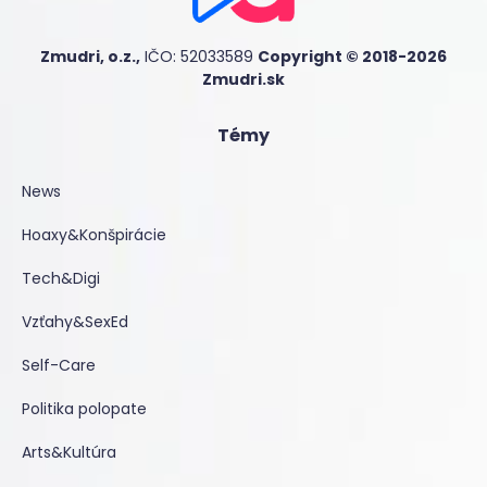
Zmudri, o.z.,
IČO: 52033589
Copyright © 2018-2026
Zmudri.sk
Témy
News
Hoaxy&Konšpirácie
Tech&Digi
Vzťahy&SexEd
Self-Care
Politika polopate
Arts&Kultúra