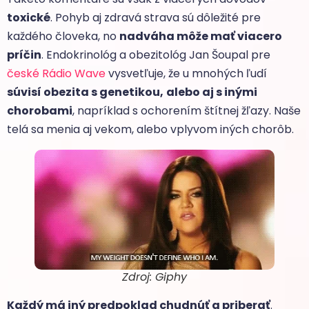
toxické
. Pohyb aj zdravá strava sú dôležité pre
každého človeka, no
nadváha môže mať viacero
príčin
. Endokrinológ a obezitológ Jan Šoupal pre
české Rádio Wave
vysvetľuje, že u mnohých ľudí
súvisí obezita s genetikou,
alebo aj s inými
chorobami
, napríklad s ochorením štítnej žľazy. Naše
telá sa menia aj vekom, alebo vplyvom iných chorôb.
Zdroj: Giphy
Každý má iný predpoklad chudnúť a priberať
.