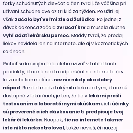
fotky schudnutých dievčat a žien tvrdil, že väčšina pri
užívaní schudne dve až tri kilá za týždeň. Po užití jej
však
začalo byť veľmi zle od žalúdka
. Po jednej z
dávok dokonca začala
zvracať krv
a musela akútne
vyhľadať lekársku pomoc
. Maddy tvrdí, že predaj
liekov nevidela len na internete, ale aj v kozmetických
salónoch.
Pichať si do svojho tela alebo užívať v tabletkách
produkty, ktoré ti niekto odporúčal na internete či v
kozmetickom salóne,
neznie nikdy ako dobrý
nápad
. Rozdiel medzi takýmito liekmi a tými, ktoré sú
dostupné v lekárňach, je ten, že tie v
lekárni prešli
testovaním a laboratórnymi skúškami
, ich
účinky
sú preverené a ich dávkovanie ti predpisuje tvoj
lekár či lekárka
. Naopak,
tie na internete takmer
isto nikto nekontroloval
, takže nevieš, či naozaj