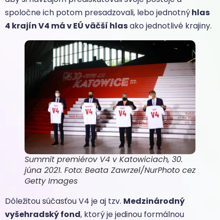
spoločne ich potom presadzovali, lebo jednotný
hlas
4 krajín V4 má v EÚ väčší hlas
ako jednotlivé krajiny.
Summit premiérov V4 v Katowiciach, 30.
júna 2021. Foto: Beata Zawrzel/NurPhoto cez
Getty Images
Dôležitou súčasťou V4 je aj tzv.
Medzinárodný
vyšehradský fond
, ktorý je jedinou formálnou