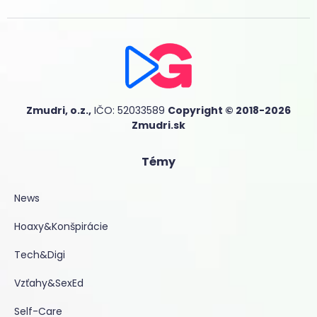
Zmudri, o.z.,
IČO: 52033589
Copyright © 2018-2026
Zmudri.sk
Témy
News
Hoaxy&Konšpirácie
Tech&Digi
Vzťahy&SexEd
Self-Care