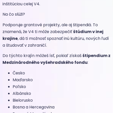
inštitúciou celej V4.
Na čo slúži?
Podporuje grantové projekty, ale aj štipendiá. To
znamená, že V4 ti môže zabezpečiť
štúdium v inej
krajine
, dá ti možnosť spoznať inú kultúru, nových ľudí
a študovať v zahraničí.
Do týchto krajín môžeš ísť, pokiaľ získaš
štipendium z
Medzinárodného vyšehradského fondu
:
Česko
Maďarsko
Poľsko
Albánsko
Bielorusko
Bosna a Hercegovina