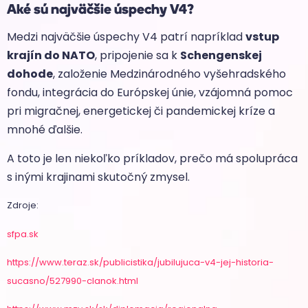
Aké sú najväčšie úspechy V4?
Medzi najväčšie úspechy V4 patrí napríklad
vstup
krajín do NATO
, pripojenie sa k
Schengenskej
dohode
, založenie Medzinárodného vyšehradského
fondu, integrácia do Európskej únie, vzájomná pomoc
pri migračnej, energetickej či pandemickej kríze a
mnohé ďalšie.
A toto je len niekoľko príkladov, prečo má spolupráca
s inými krajinami skutočný zmysel.
Zdroje:
sfpa.sk
https://www.teraz.sk/publicistika/jubilujuca-v4-jej-historia-
sucasno/527990-clanok.html