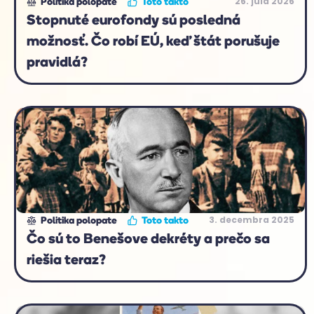
26. júla 2026
Politika polopate
Toto takto
Stopnuté eurofondy sú posledná
možnosť. Čo robí EÚ, keď štát porušuje
pravidlá?
3. decembra 2025
Politika polopate
Toto takto
Čo sú to Benešove dekréty a prečo sa
riešia teraz?