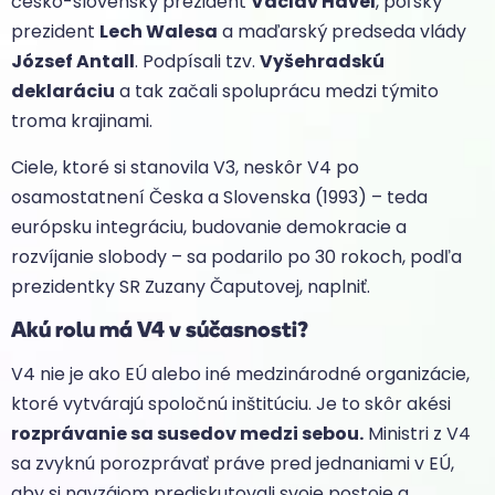
česko-slovenský prezident
Václav Havel
, poľský
prezident
Lech Walesa
a maďarský predseda vlády
József Antall
. Podpísali tzv.
Vyšehradskú
deklaráciu
a tak začali spoluprácu medzi týmito
troma krajinami.
Ciele, ktoré si stanovila V3, neskôr V4 po
osamostatnení Česka a Slovenska (1993) – teda
európsku integráciu, budovanie demokracie a
rozvíjanie slobody – sa podarilo po 30 rokoch, podľa
prezidentky SR Zuzany Čaputovej, naplniť.
Akú rolu má V4 v súčasnosti?
V4 nie je ako EÚ alebo iné medzinárodné organizácie,
ktoré vytvárajú spoločnú inštitúciu. Je to skôr akési
rozprávanie sa susedov medzi sebou.
Ministri z V4
sa zvyknú porozprávať práve pred jednaniami v EÚ,
aby si navzájom prediskutovali svoje postoje a