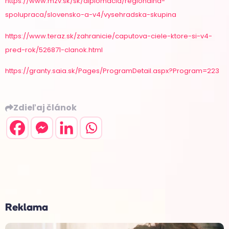
https://www.mzv.sk/sk/diplomacia/regionalna-
spolupraca/slovensko-a-v4/vysehradska-skupina
https://www.teraz.sk/zahranicie/caputova-ciele-ktore-si-v4-
pred-rok/526871-clanok.html
https://granty.saia.sk/Pages/ProgramDetail.aspx?Program=223
Zdieľaj článok
Reklama