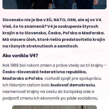
Slovensko nie je iba v EÚ, NATO, OSN, ale aj vo V4.
Vieš, čo to znamená? V4 je zoskupenie štyroch
krajín a to Slovenska, Česka, Poľska a Maďarska.
Má viacero úloh, ktoré riešia predstavitelia krajín
na rôznych stretnutiach a samitoch.
Ako vznikla V4?
Rok 1989 bol rokom zmien a práve vtedy sa tri krajiny –
Česko-Slovenská federatívna republika,
Maďarsko a Poľsko
, rozhodli spojiť pre spoluprácu.
Ich hlavným cieľom bolo
budovať demokraciu
,
nasmerovať krajiny na cestu do Európskej únie a
podporiť zmenu ich ekonomík po páde socializmu.