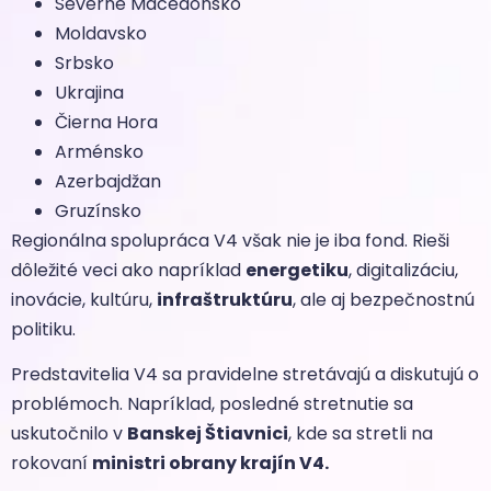
Severné Macedónsko
Moldavsko
Srbsko
Ukrajina
Čierna Hora
Arménsko
Azerbajdžan
Gruzínsko
Regionálna spolupráca V4 však nie je iba fond. Rieši
dôležité veci ako napríklad
energetiku
, digitalizáciu,
inovácie, kultúru,
infraštruktúru
, ale aj bezpečnostnú
politiku.
Predstavitelia V4 sa pravidelne stretávajú a diskutujú o
problémoch. Napríklad, posledné stretnutie sa
uskutočnilo v
Banskej Štiavnici
, kde sa stretli na
rokovaní
ministri obrany krajín V4.