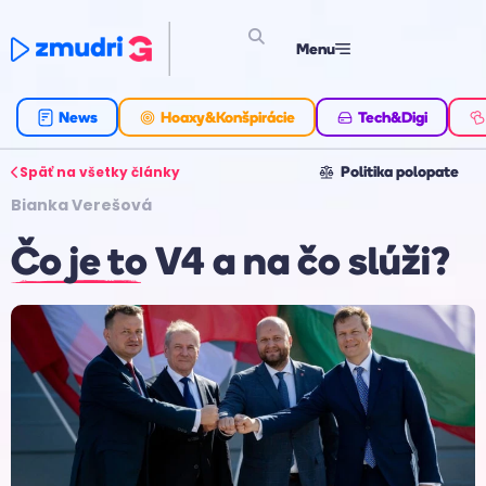
Menu
News
Hoaxy&Konšpirácie
Tech&Digi
Späť na všetky články
Politika polopate
Bianka Verešová
Čo je to V4 a na čo slúži?