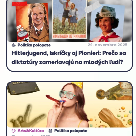
29. novembra 2025
Politika polopate
Hitlerjugend, Iskričky aj Pionieri: Prečo sa
diktatúry zameriavajú na mladých ľudí?
Arts&Kultúra
Politika polopate