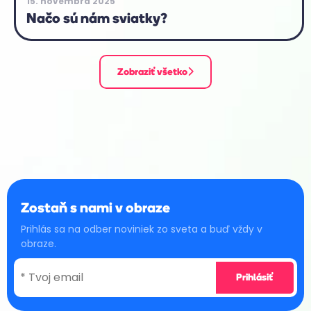
15. novembra 2025
Načo sú nám sviatky?
Zobraziť všetko
Zostaň s nami v obraze
Prihlás sa na odber noviniek zo sveta a buď vždy v
obraze.