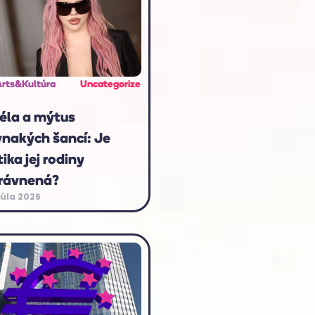
Arts&Kultúra
Uncategorize
éla a mýtus
vnakých šancí: Je
tika jej rodiny
rávnená?
júla 2026