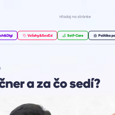
ch&Digi
Vzťahy&SexEd
Self-Care
Politika p
5
čner a za čo sedí?