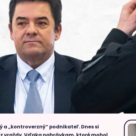
 a „kontroverzný” podnikateľ. Dnes si
e z vraždy. Vďaka nahrávkam, ktoré mohol