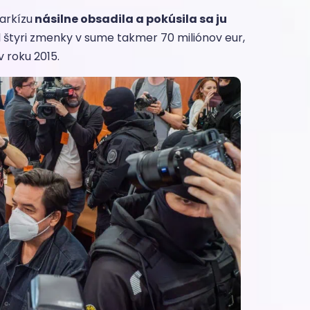
arkízu
násilne obsadila a pokúsila sa ju
 štyri zmenky v sume takmer 70 miliónov eur,
 roku 2015.