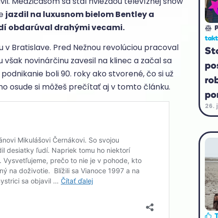
avil. Medzičasom sa stal hviezdou televíznej show
ve
jazdil na luxusnom bielom Bentley a
udí obdarúval drahými vecami.
P
tak
u v Bratislave. Pred Nežnou revolúciou pracoval
St
šak novinárčinu zavesil na klinec a začal sa
po
podnikanie boli 90. roky ako stvorené, čo si už
ro
eho osude si môžeš prečítať aj v tomto článku.
po
26. 
T