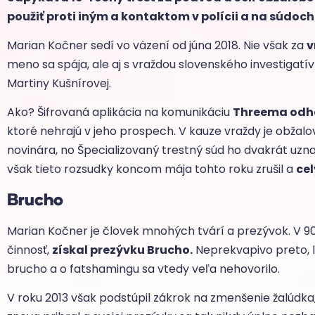
použiť proti iným a kontaktom v polícii a na súdoch
Marian Kočner sedí vo väzení od júna 2018. Nie však za
v
meno sa spája, ale aj s vraždou slovenského investigat
Martiny Kušnírovej.
Ako? Šifrovaná aplikácia na komunikáciu
Threema odha
ktoré nehrajú v jeho prospech. V kauze vraždy je obža
novinára, no Špecializovaný trestný súd ho dvakrát uzna
však tieto rozsudky koncom mája tohto roku zrušil a
cel
Brucho
Marian Kočner je človek mnohých tvárí a prezývok. V 90
činnosť,
získal prezývku Brucho.
Neprekvapivo preto, l
brucho a o fatshamingu sa vtedy veľa nehovorilo.
V roku 2013 však podstúpil zákrok na zmenšenie žalúdk