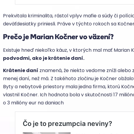
Prekvitala kriminalita, rástol vplyv mafie a súdy či políc
deväťdesiatky priniesli. Práve v týchto rokoch sa Kočner
Prečo je Marian Kočner vo väzení?
Existuje hneď niekoľko káuz, v ktorých mal mať Marian K
podvodmi, ako je krátenie daní.
Krátenie daní
znamená, že niekto vedome zníži alebo za
menej daní, než má. Z takéhoto zločinu je Kočner obžal
Byty a nebytové priestory mala jedna firma, ktorú Kočner 
vlastnil Kočner. Ich hodnota bola v skutočnosti 17 milió
o 3 milióny eur na daniach