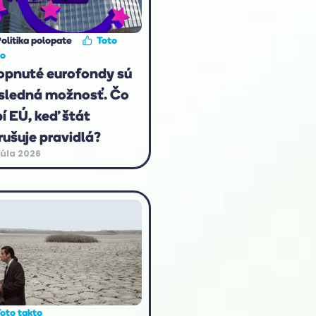
olitika polopate
Toto
to
opnuté eurofondy sú
sledná možnosť. Čo
bí EÚ, keď štát
rušuje pravidlá?
júla 2026
oto takto