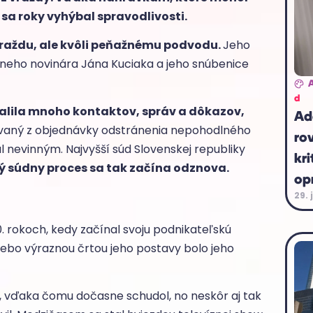
 sa roky vyhýbal spravodlivosti.
raždu, ale kvôli peňažnému podvodu.
Jeho
ívneho novinára Jána Kuciaka a jeho snúbenice
d
lila mnoho kontaktov, správ a dôkazov,
Ad
lovaný z objednávky odstránenia nepohodlného
ro
l nevinným. Najvyšší súd Slovenskej republiky
kri
ý súdny proces sa tak začína odznova.
op
29. 
. rokoch, kedy začínal svoju podnikateľskú
ebo výraznou črtou jeho postavy bolo jeho
a, vďaka čomu dočasne schudol, no neskôr aj tak