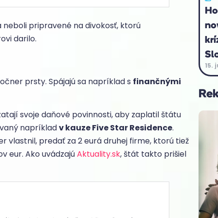
Ho
no
ia neboli pripravené na divokosť, ktorú
ovi darilo.
krí
Sl
15. 
očner prsty. Spájajú sa napríklad s
finančnými
Re
tají svoje daňové povinnosti, aby zaplatil štátu
ovaný napríklad
v kauze Five Star Residence
.
vlastnil, predať za 2 eurá druhej firme, ktorú tiež
nov eur. Ako uvádzajú
Aktuality.sk
, štát takto prišiel