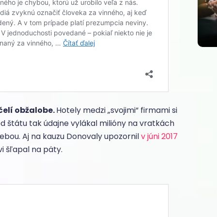
čelí obžalobe.
Hotely medzi „svojimi“ firmami si
d štátu tak údajne vylákal milióny na vratkách
sebou. Aj na kauzu Donovaly upozornil
v júni 2017
i šľapal na päty.