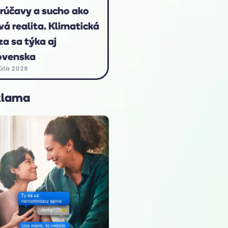
rúčavy a sucho ako
vá realita. Klimatická
za sa týka aj
ovenska
júla 2026
klama