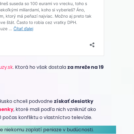
uzy.sk
. Ktorá ho však dostala
za mreže na 19
l Rusko chceli podvodne
získať desiatky
menky
, ktoré mali podľa nich vzniknúť ako
počas konfliktu o vlastníctvo televízie.
že niekomu zaplatí peniaze v budúcnosti.