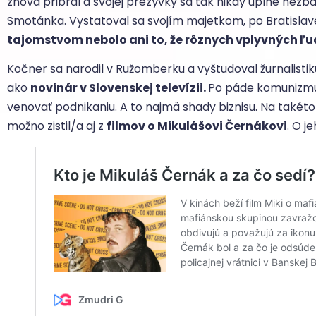
znova pribral a svojej prezývky sa tak nikdy úplne nezb
Smotánka. Vystatoval sa svojím majetkom, po Bratisla
tajomstvom nebolo ani to, že rôznych vplyvných ľ
Kočner sa narodil v Ružomberku a vyštudoval žurnalistik
ako
novinár v Slovenskej televízii.
Po páde komunizmu v
venovať podnikaniu. A to najmä shady biznisu. Na takéto 
možno zistil/a aj z
filmov o Mikulášovi Černákovi
. O j