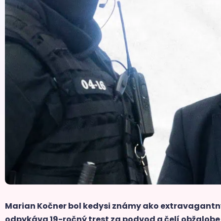
Marian Kočner bol kedysi známy ako extravagantný
odpykáva 19-ročný trest za podvod a čelí obžalob