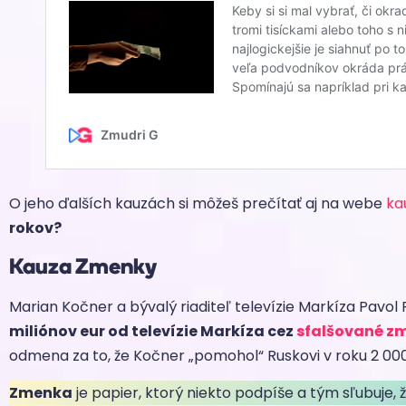
O jeho ďalších kauzách si môžeš prečítať aj na webe
ka
rokov?
Kauza Zmenky
Marian Kočner a bývalý riaditeľ televízie Markíza Pavo
miliónov eur od televízie Markíza cez
sfalšované z
odmena za to, že Kočner „pomohol“ Ruskovi v roku 2 000 
Zmenka
je papier, ktorý niekto podpíše a tým sľubuje, 