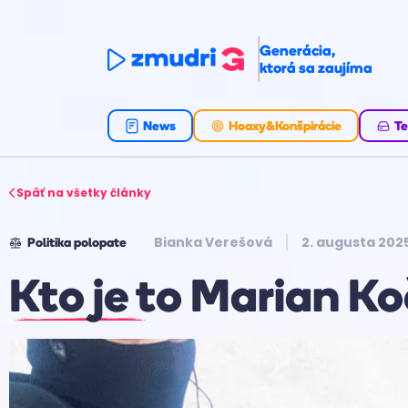
Generácia,
ktorá sa zaujíma
News
Hoaxy&Konšpirácie
Te
Späť na všetky články
Bianka Verešová
2. augusta 202
Politika polopate
Kto je to Marian Ko