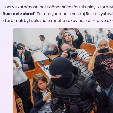
Hoci v skutočnosti bol Kočner súčasťou skupiny, ktorá M
Ruskovi zobrať.
Za túto „pomoc“ mu vraj Rusko vystavil
ktoré mali byť splatné o mnoho rokov neskôr – prvé až v