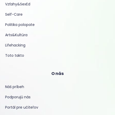
Vzťahy&SexEd
Self-Care
Politika polopate
Arts&Kultúra
Lifehacking
Toto takto
O nás
Náš príbeh
Podporujú nás
Portál pre učiteľov