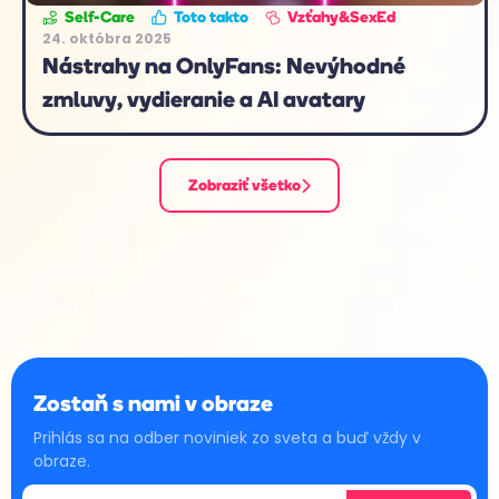
Self-Care
Toto takto
Vzťahy&SexEd
24. októbra 2025
Nástrahy na OnlyFans: Nevýhodné
zmluvy, vydieranie a AI avatary
Zobraziť všetko
Zostaň s nami v obraze
Prihlás sa na odber noviniek zo sveta a buď vždy v
obraze.