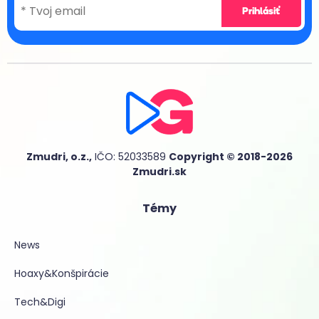
Zmudri, o.z.,
IČO: 52033589
Copyright © 2018-2026
Zmudri.sk
Témy
News
Hoaxy&Konšpirácie
Tech&Digi