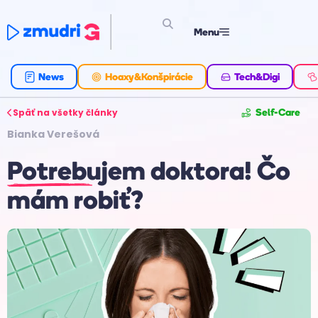
Menu
News
Hoaxy&Konšpirácie
Tech&Digi
Späť na všetky články
Self-Care
Bianka Verešová
Potrebujem doktora! Čo
mám robiť?