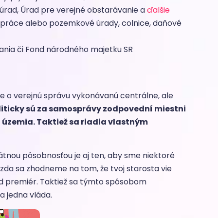
 úrad, Úrad pre verejné obstarávanie a
ďalšie
 práce alebo pozemkové úrady, colnice, daňové
vania či Fond národného majetku SR
jde o verejnú správu vykonávanú centrálne, ale
oliticky sú za samosprávy zodpovední miestni
o územia. Taktiež sa riadia vlastným
tátnou pôsobnosťou je aj ten, aby sme niektoré
 Azda sa zhodneme na tom, že tvoj starosta vie
klad premiér. Taktiež sa týmto spôsobom
a jedna vláda.