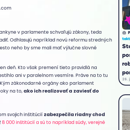
y.com
slankyne v parlamente schvaľujú zákony, teda
P
tak
iadiť. Odhlasujú napríklad novú reformu stredných
St
miesto neho by sme mali mať výlučne slovné
po
ro
ten deň. Kto však premení tieto pravidlá na
po
stihlo ani v paralelnom vesmíre. Práve na to tu
26. 
Kým zákonodarné orgány ako parlament
roky na to,
ako ich realizovať a
zaviesť do
m svojich inštitúcií
zabezpečila riadny chod
ž
8 000 inštitúcií a sú to napríklad súdy, verejné