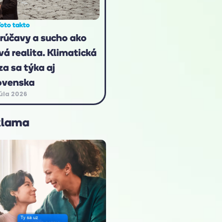
oto takto
rúčavy a sucho ako
vá realita. Klimatická
za sa týka aj
ovenska
júla 2026
klama