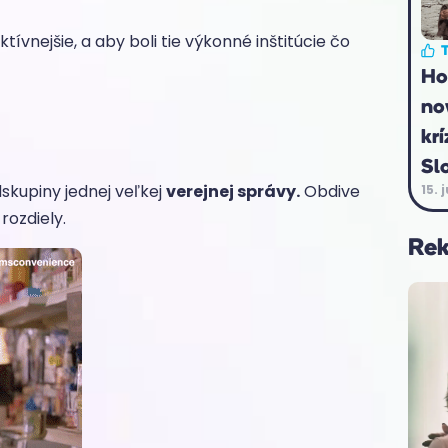
ívnejšie, a aby boli tie výkonné inštitúcie čo
T
Ho
no
krí
Sl
skupiny jednej veľkej
verejnej správy.
Obdive
15. 
 rozdiely.
Re