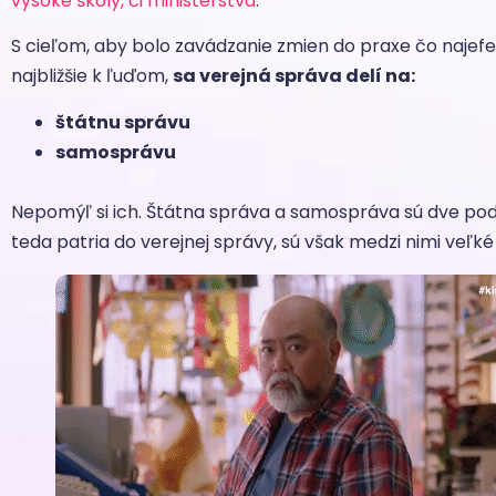
vysoké školy, či ministerstvá
.
S cieľom, aby bolo zavádzanie zmien do praxe čo najefekt
najbližšie k ľuďom,
sa verejná správa delí na:
štátnu správu
samosprávu
Nepomýľ si ich. Štátna správa a samospráva sú dve pod
teda patria do verejnej správy, sú však medzi nimi veľké