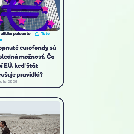
olitika polopate
Toto
to
opnuté eurofondy sú
sledná možnosť. Čo
bí EÚ, keď štát
rušuje pravidlá?
júla 2026