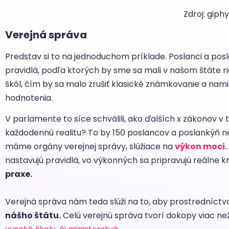
Zdroj: giph
Verejná správa
Predstav si to na jednoduchom príklade. Poslanci a po
pravidlá, podľa ktorých by sme sa mali v našom štáte r
škôl, čím by sa malo zrušiť klasické známkovanie a na
hodnotenia.
V parlamente to síce schválili, ako ďalších x zákonov v 
každodennú realitu? To by 150 poslancov a poslankýň ne
máme orgány verejnej správy, slúžiace na
výkon moci.
nastavujú pravidlá, vo výkonných sa pripravujú reálne k
praxe.
Verejná správa nám teda slúži na to, aby prostredníctvo
nášho štátu.
Celú verejnú správa tvorí dokopy viac ne