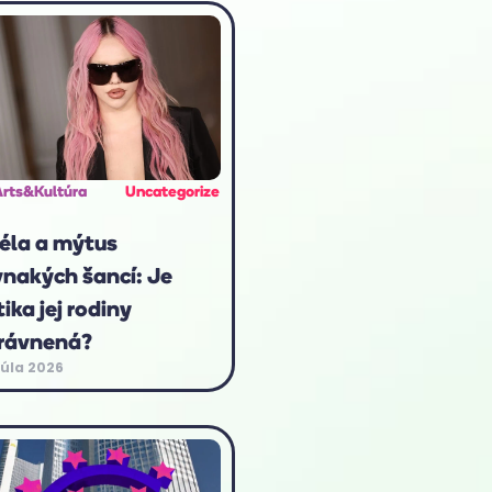
Arts&Kultúra
Uncategorize
éla a mýtus
vnakých šancí: Je
tika jej rodiny
rávnená?
júla 2026