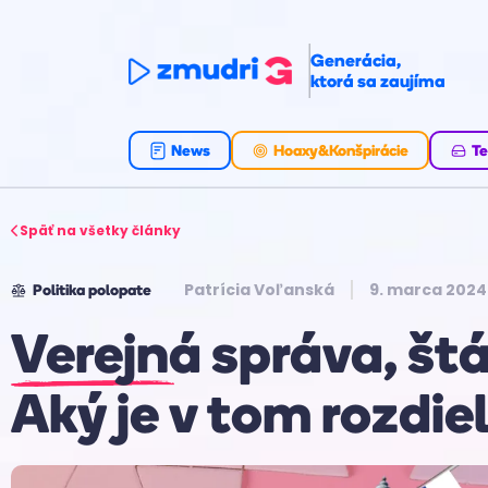
Generácia,
ktorá sa zaujíma
News
Hoaxy&Konšpirácie
Te
Späť na všetky články
Patrícia Voľanská
9. marca 2024
Politika polopate
Verejná správa, št
Aký je v tom rozdie