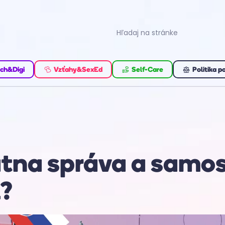
ch&Digi
Vzťahy&SexEd
Self-Care
Politika p
átna správa a samo
l?