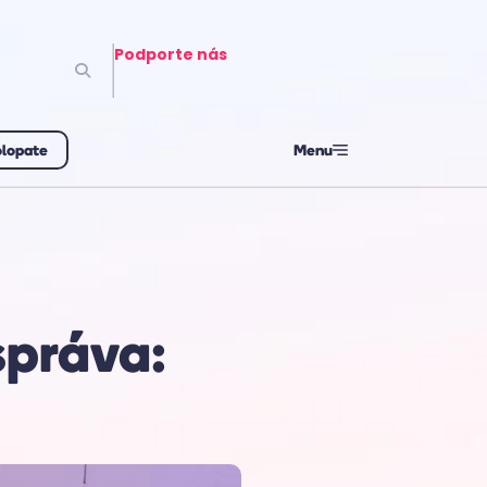
Podporte nás
olopate
Menu
správa: