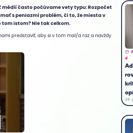
 Z médií často počúvame vety typu: Rozpočet
ať s peniazmi problém, či to, že miesta v
o tom istom? Nie tak celkom.
jmami predstaviť, aby si v tom mal/a raz a navždy
d
Ad
ro
kri
op
29. 