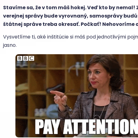
Stavíme sa, že v tom máš hokej. Veď kto by nemal!
verejnej správy bude vyrovnaný, samosprávy budú m
štátnej správe treba okresať. Počkať! Nehovoríme 
Vysvetlíme ti, aké inštitúcie si máš pod jednotlivými po
jasno.