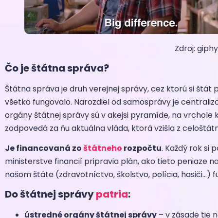
Zdroj: giph
Čo je štátna správa?
Štátna správa je druh verejnej správy, cez ktorú si štát 
všetko fungovalo. Narozdiel od samosprávy je centraliz
orgány štátnej správy sú v akejsi pyramíde, na vrchole kto
zodpovedá za ňu aktuálna vláda, ktorá vzišla z celoštátn
Je financovaná zo
štátneho
rozpočtu
. Každý rok si p
ministerstve financií pripravia plán, ako tieto peniaze n
našom štáte (zdravotníctvo, školstvo, polícia, hasiči…) f
Do štátnej správy
patria
:
ústredné orgány štátnej správy
– v zásade tie n