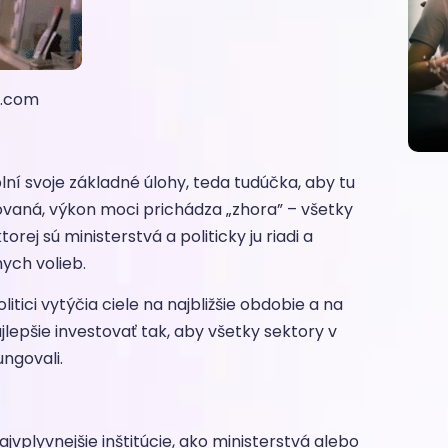
y.com
plní svoje základné úlohy, teda tudúčka, aby tu
ovaná, výkon moci prichádza „zhora” – všetky
rej sú ministerstvá a politicky ju riadi a
ych volieb.
olitici vytýčia ciele na najbližšie obdobie a na
ajlepšie investovať tak, aby všetky sektory v
ungovali.
ajvplyvnejšie inštitúcie, ako ministerstvá alebo