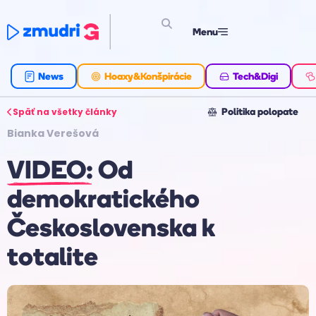
Menu
News
Hoaxy&Konšpirácie
Tech&Digi
Späť na všetky články
Politika polopate
Bianka Verešová
VIDEO: Od
demokratického
Československa k
totalite