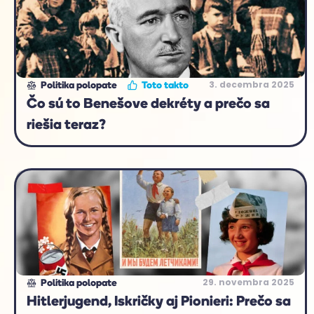
3. decembra 2025
Politika polopate
Toto takto
Čo sú to Benešove dekréty a prečo sa
riešia teraz?
29. novembra 2025
Politika polopate
Hitlerjugend, Iskričky aj Pionieri: Prečo sa