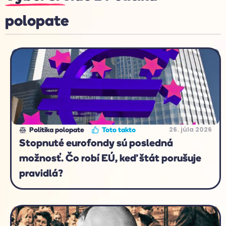
polopate
26. júla 2026
Politika polopate
Toto takto
Stopnuté eurofondy sú posledná
možnosť. Čo robí EÚ, keď štát porušuje
pravidlá?