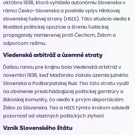
októbra 1938, ktorá vyhlásila autonómiu Slovenska v
rámci Česko-Slovenska a posilnila vplyv Hlinkovej
slovenskej ľudovej strany (HSĽS). Táto situácia viedla k
likvidácii politickej opozície a šíreniu ľudáckej
propagandy namierenej proti Čechom, Židom a
odporcom režimu.
Viedenská arbitráž a územné straty
Ďalšou ranou pre krajinu bola Viedenská arbitráž v
novembri 1938, keď Maďarsko získalo územia južného
Slovenska a Podkarpatskej Rusi. Tiso túto stratu využil
na obvinenie predchádzajúcej politickej garnitúry a
židovskej komunity, čo viedlo k prvým deportáciám
Židov zo Slovenska. Tiso a HSĽS týmto krokom odviedli
pozornosť od vlastných politických zlyhaní.
Vznik Slovenského štátu