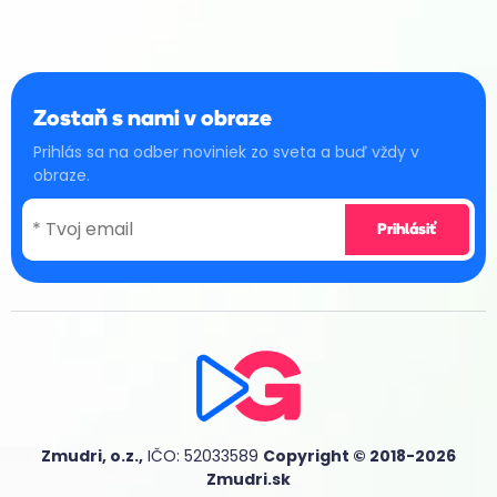
Zostaň s nami v obraze
Prihlás sa na odber noviniek zo sveta a buď vždy v
obraze.
Zmudri, o.z.,
IČO: 52033589
Copyright © 2018-2026
Zmudri.sk