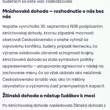
Sudetách sa ešte viac radikalizovala.
Mníchovská dohoda – rozhodnutie o nás bez
nás
Napätie vyvrcholilo 30. septembra 1938 podpísaním
Mníchovskej dohody, ktorou západné mocnosti
obetovali Československo v snahe vyhnúť sa
vojnovému konfliktu. Sudety pripadli Nemecku, čo
výrazne oslabovalo obranné schopnosti krajiny.
Mníchovská dohoda sa stala symbolom politiky
appeasementu – ustupovania agresorovi v nádeji na
zachovanie mieru, čo sa však ukázalo ako neúčinné.
Československo stratilo viac ako tri milióny
obyvateľov a významnú časť priemyselných kapacít.
Žilinská dohoda a nástup ľudákov k moci
Po Mníchovskej dohode nasledovala Žilinská dohoda z