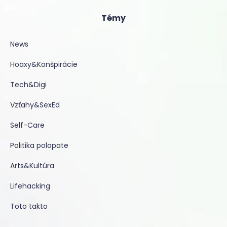
Témy
News
Hoaxy&Konšpirácie
Tech&Digi
Vzťahy&SexEd
Self-Care
Politika polopate
Arts&Kultúra
Lifehacking
Toto takto