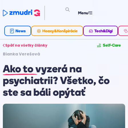
Menu
News
Hoaxy&Konšpirácie
Tech&Digi
Späť na všetky články
Self-Care
Bianka Verešová
Ako to vyzerá na
psychiatrii? Všetko, čo
ste sa báli opýtať