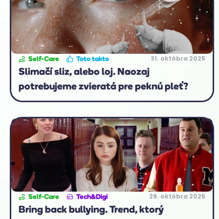
31. októbra 2025
Self-Care
Toto takto
Slimačí sliz, alebo loj. Naozaj
potrebujeme zvieratá pre peknú pleť?
29. októbra 2025
Self-Care
Tech&Digi
Bring back bullying. Trend, ktorý