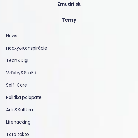
Zmudri.sk
Témy
News
Hoaxy&Konšpirácie
Tech&Digi
Vzťahy&SexEd
Self-Care
Politika polopate
Arts&Kultúra
Lifehacking
Toto takto