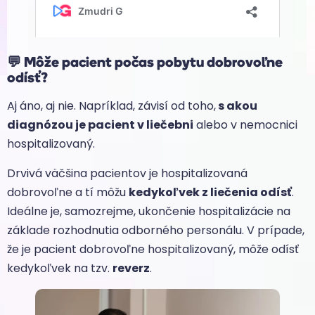
💬
Môže pacient počas pobytu dobrovoľne
odísť?
Aj áno, aj nie. Napríklad, závisí od toho,
s akou
diagnózou je pacient v liečebni
alebo v nemocnici
hospitalizovaný.
Drvivá väčšina pacientov je hospitalizovaná
dobrovoľne a tí môžu
kedykoľvek z liečenia odísť
.
Ideálne je, samozrejme, ukončenie hospitalizácie na
základe rozhodnutia odborného personálu. V prípade,
že je pacient dobrovoľne hospitalizovaný, môže odísť
kedykoľvek na tzv.
reverz
.