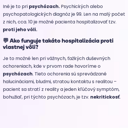
Iné je to pri
psychózach.
Psychických alebo
psychopatologických diagnóz je 99. Len na malý počet
z nich, cca. 10 je možné pacienta hospitalizovať tzv.
proti jeho vôli.
💬
Ako funguje takáto hospitalizácia proti
vlastnej vôli?
Je to možné len pri vážnych, ťažkých duševných
ochoreniach, kde v prvom rade hovoríme o
psychózach
. Tieto ochorenia sú sprevádzané
halucináciami, bludmi, stratou kontaktu s realitou –
pacient sa stratí z reality a jeden kľúčový symptóm,
bohužiaľ, pri týchto psychózach, je tzv.
nekritickosť
.