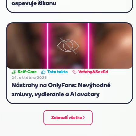
ospevuje šikanu
Self-Care
Toto takto
Vzťahy&SexEd
24. októbra 2025
Nástrahy na OnlyFans: Nevýhodné
zmluvy, vydieranie a AI avatary
Zobraziť všetko