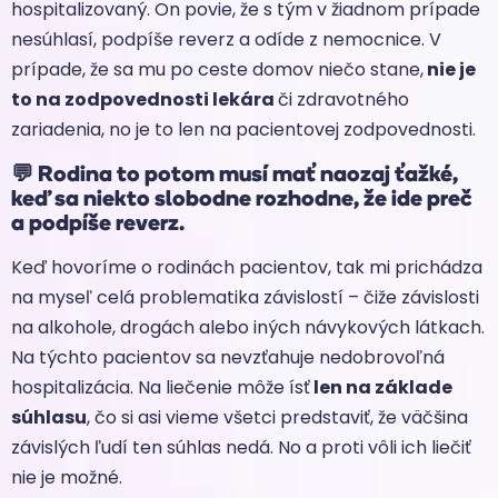
hospitalizovaný. On povie, že s tým v žiadnom prípade
nesúhlasí, podpíše reverz a odíde z nemocnice. V
prípade, že sa mu po ceste domov niečo stane,
nie je
to na zodpovednosti lekára
či zdravotného
zariadenia, no je to len na pacientovej zodpovednosti.
💬
Rodina to potom musí mať naozaj ťažké,
keď sa niekto slobodne rozhodne, že ide preč
a podpíše reverz.
Keď hovoríme o rodinách pacientov, tak mi prichádza
na myseľ celá problematika závislostí – čiže závislosti
na alkohole, drogách alebo iných návykových látkach.
Na týchto pacientov sa nevzťahuje nedobrovoľná
hospitalizácia. Na liečenie môže ísť
len na základe
súhlasu
, čo si asi vieme všetci predstaviť, že väčšina
závislých ľudí ten súhlas nedá. No a proti vôli ich liečiť
nie je možné.