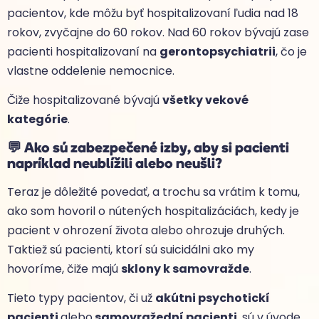
pacientov, kde môžu byť hospitalizovaní ľudia nad 18
rokov, zvyčajne do 60 rokov. Nad 60 rokov bývajú zase
pacienti hospitalizovaní na
gerontopsychiatrii
, čo je
vlastne oddelenie nemocnice.
Čiže hospitalizované bývajú
všetky vekové
kategórie
.
💬
Ako sú zabezpečené izby, aby si pacienti
napríklad neublížili alebo neušli?
Teraz je dôležité povedať, a trochu sa vrátim k tomu,
ako som hovoril o nútených hospitalizáciách, kedy je
pacient v ohrození života alebo ohrozuje druhých.
Taktiež sú pacienti, ktorí sú suicidálni ako my
hovoríme, čiže majú
sklony k samovražde
.
Tieto typy pacientov, či už
akútni psychotickí
pacienti
alebo
samovražední pacienti
, sú v úvode