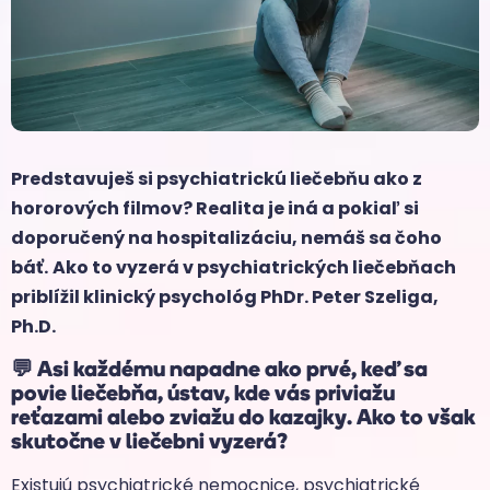
Predstavuješ si psychiatrickú liečebňu ako z
hororových filmov? Realita je iná a pokiaľ si
doporučený na hospitalizáciu, nemáš sa čoho
báť.
Ako to vyzerá v psychiatrických liečebňach
priblížil klinický psychológ PhDr. Peter Szeliga,
Ph.D.
💬
Asi každému napadne ako prvé, keď sa
povie liečebňa, ústav, kde vás priviažu
reťazami alebo zviažu do kazajky. Ako to však
skutočne v liečebni vyzerá?
Existujú psychiatrické nemocnice, psychiatrické