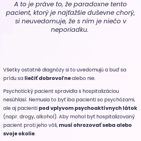
A to je práve to, že paradoxne tento
pacient, ktorý je najťažšie duševne chorý,
si neuvedomuje, že s ním je niečo v
neporiadku.
Všetky ostatné diagnózy si to uvedomujú a buď sa
prídu sa
liečiť dobrovoľne
alebo nie.
Psychotický pacient spravidla s hospitalizáciou
nesúhlasí. Nemusia to byť iba pacienti so psychózami,
ale aj pacienti
pod vplyvom psychoaktívnych látok
(napr. drogy, alkohol). Aby mohol byť hospitalizovaný
pacient proti jeho vôli,
musí ohrozovať seba alebo
svoje okolie
.