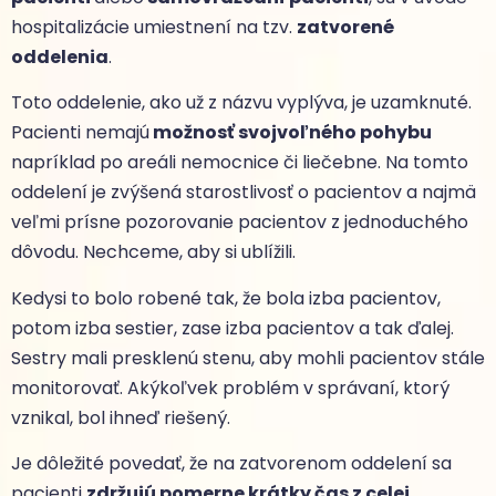
hospitalizácie umiestnení na tzv.
zatvorené
oddelenia
.
Toto oddelenie, ako už z názvu vyplýva, je uzamknuté.
Pacienti nemajú
možnosť svojvoľného pohybu
napríklad po areáli nemocnice či liečebne. Na tomto
oddelení je zvýšená starostlivosť o pacientov a najmä
veľmi prísne pozorovanie pacientov z jednoduchého
dôvodu. Nechceme, aby si ublížili.
Kedysi to bolo robené tak, že bola izba pacientov,
potom izba sestier, zase izba pacientov a tak ďalej.
Sestry mali presklenú stenu, aby mohli pacientov stále
monitorovať. Akýkoľvek problém v správaní, ktorý
vznikal, bol ihneď riešený.
Je dôležité povedať, že na zatvorenom oddelení sa
pacienti
zdržujú pomerne krátky čas z celej