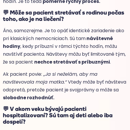
hodín. Je to teda
pomerne rýchly proces.
💬
Môže sa pacient stretávať s rodinou počas
toho, ako je na liečení?
Áno, samozrejme. Je to opäť identické zariadenie ako
pri klasických nemocniciach. Sú tam
návštevné
hodiny
, kedy príbuzní v rámci týchto hodín, môžu
navštíviť pacienta. Návštevy môžu byť limitované tým,
že sa pacient
nechce stretávať s príbuznými
.
Ak pacient povie:
„Ja si neželám, aby ma
navštevovala moja matka.“
Vtedy môže byť návšteva
odopretá, pretože pacient je svojprávny a môže sa
slobodne rozhodnúť.
💬
V akom veku bývajú pacienti
hospitalizovaní? Sú tam aj deti alebo iba
dospelí?