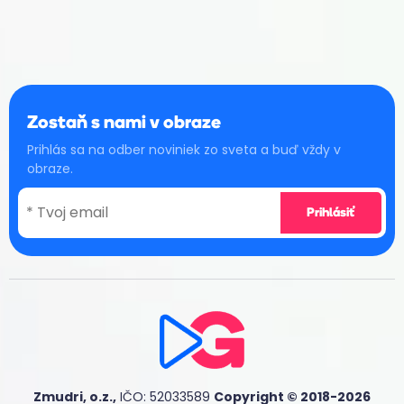
Zostaň s nami v obraze
Prihlás sa na odber noviniek zo sveta a buď vždy v
obraze.
Zmudri, o.z.,
IČO: 52033589
Copyright © 2018-2026