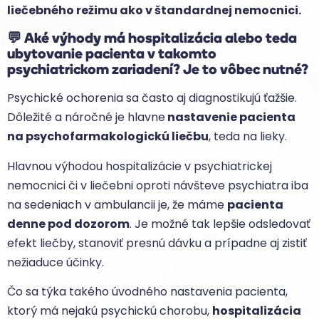
liečebného režimu ako v štandardnej nemocnici.
💬
Aké výhody má hospitalizácia alebo teda
ubytovanie pacienta v takomto
psychiatrickom zariadení? Je to vôbec nutné?
Psychické ochorenia sa často aj diagnostikujú ťažšie.
Dôležité a náročné je hlavne
nastavenie pacienta
na psychofarmakologickú liečbu
, teda na lieky.
Hlavnou výhodou hospitalizácie v psychiatrickej
nemocnici či v liečebni oproti návšteve psychiatra iba
na sedeniach v ambulancii je, že máme
pacienta
denne pod dozorom
. Je možné tak lepšie odsledovať
efekt liečby, stanoviť presnú dávku a prípadne aj zistiť
nežiaduce účinky.
Čo sa týka takého úvodného nastavenia pacienta,
ktorý má nejakú psychickú chorobu,
hospitalizácia