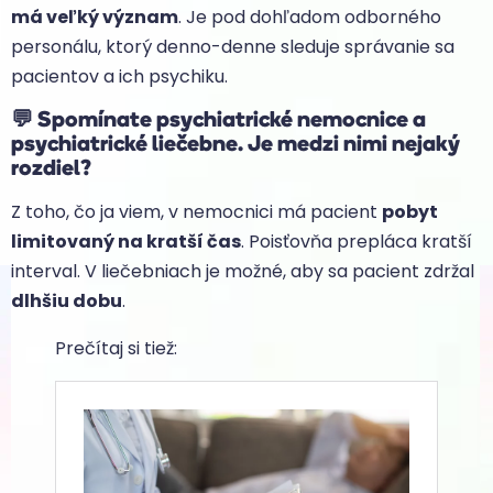
má veľký význam
. Je pod dohľadom odborného
personálu, ktorý denno-denne sleduje správanie sa
pacientov a ich psychiku.
💬
Spomínate psychiatrické nemocnice a
psychiatrické liečebne. Je medzi nimi nejaký
rozdiel?
Z toho, čo ja viem, v nemocnici má pacient
pobyt
limitovaný na kratší čas
. Poisťovňa prepláca kratší
interval. V liečebniach je možné, aby sa pacient zdržal
dlhšiu dobu
.
Prečítaj si tiež: