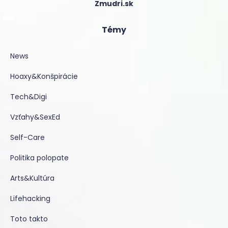
Zmudri.sk
Témy
News
Hoaxy&Konšpirácie
Tech&Digi
Vzťahy&SexEd
Self-Care
Politika polopate
Arts&Kultúra
Lifehacking
Toto takto