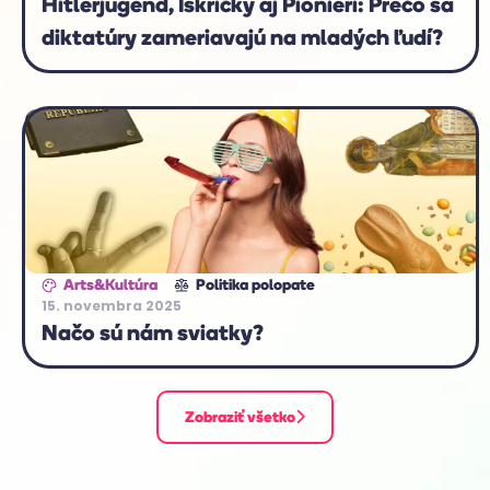
Hitlerjugend, Iskričky aj Pionieri: Prečo sa
diktatúry zameriavajú na mladých ľudí?
Arts&Kultúra
Politika polopate
15. novembra 2025
Načo sú nám sviatky?
Zobraziť všetko