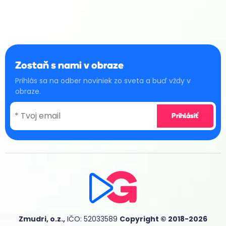
Zostaň s nami v obraze
Prihlás sa na odber noviniek zo sveta a buď vždy v
obraze.
Zmudri, o.z.,
IČO: 52033589
Copyright © 2018-2026