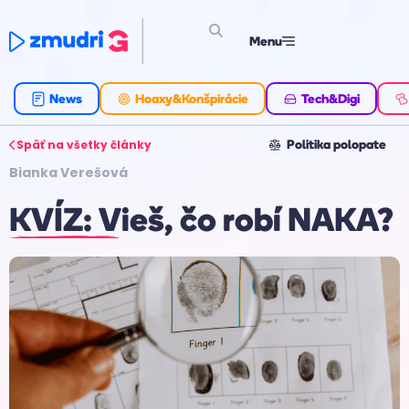
Menu
News
Hoaxy&Konšpirácie
Tech&Digi
Späť na všetky články
Politika polopate
Bianka Verešová
KVÍZ: Vieš, čo robí NAKA?