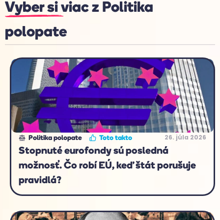
Vyber si viac z
Politika
polopate
26. júla 2026
Politika polopate
Toto takto
Stopnuté eurofondy sú posledná
možnosť. Čo robí EÚ, keď štát porušuje
pravidlá?