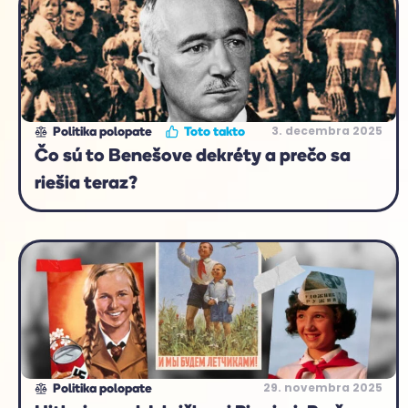
3. decembra 2025
Politika polopate
Toto takto
Čo sú to Benešove dekréty a prečo sa
riešia teraz?
29. novembra 2025
Politika polopate