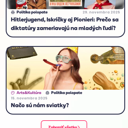
29. novembra 2025
Politika polopate
Hitlerjugend, Iskričky aj Pionieri: Prečo sa
diktatúry zameriavajú na mladých ľudí?
Arts&Kultúra
Politika polopate
15. novembra 2025
Načo sú nám sviatky?
Zobraziť všetko