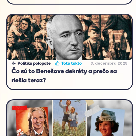
3. decembra 2025
Politika polopate
Toto takto
Čo sú to Benešove dekréty a prečo sa
riešia teraz?