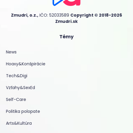
Zmudri, o.z.,
IČO: 52033589
Copyright © 2018-2026
Zmudri.sk
Témy
News
Hoaxy&Konšpirácie
Tech&Digi
Vzťahy&SexEd
Self-Care
Politika polopate
Arts&Kultúra