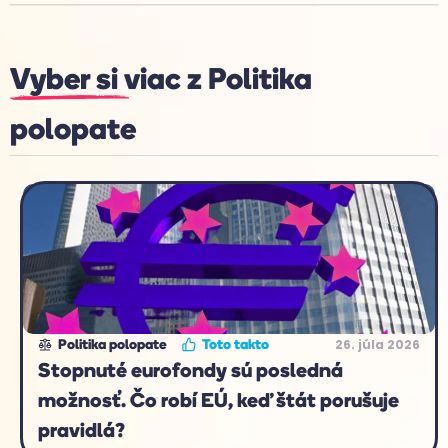
Vyber si viac z
Politika
polopate
26. júla 2026
Politika polopate
Toto takto
Stopnuté eurofondy sú posledná
možnosť. Čo robí EÚ, keď štát porušuje
pravidlá?