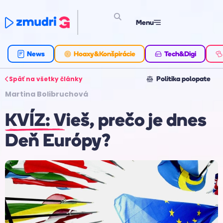
Menu
News
Hoaxy&Konšpirácie
Tech&Digi
Späť na všetky články
Politika polopate
Martina Bolibruchová
KVÍZ: Vieš, prečo je dnes
Deň Európy?