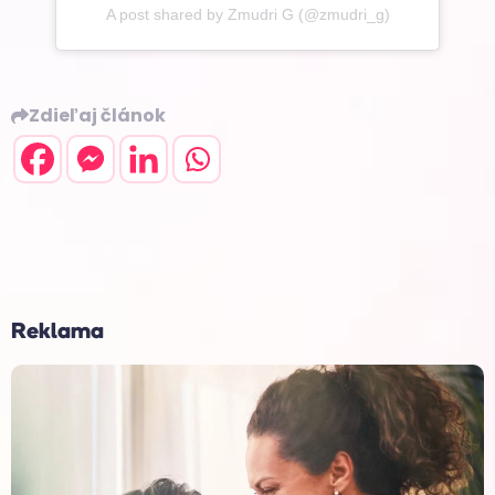
A post shared by Zmudri G (@zmudri_g)
Zdieľaj článok
Reklama