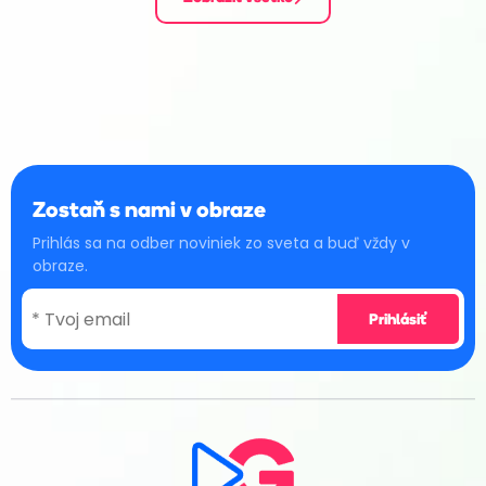
Zostaň s nami v obraze
Prihlás sa na odber noviniek zo sveta a buď vždy v
obraze.