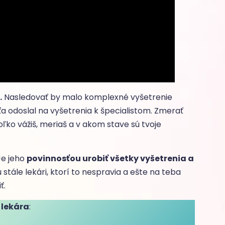
.
Nasledovať by malo komplexné vyšetrenie
ťa odoslal na vyšetrenia k špecialistom. Zmerať
 koľko vážiš, meriaš a v akom stave sú tvoje
Je jeho
povinnosťou urobiť všetky vyšetrenia a
ú stále lekári, ktorí to nespravia a ešte na teba
iť.
 lekára
: