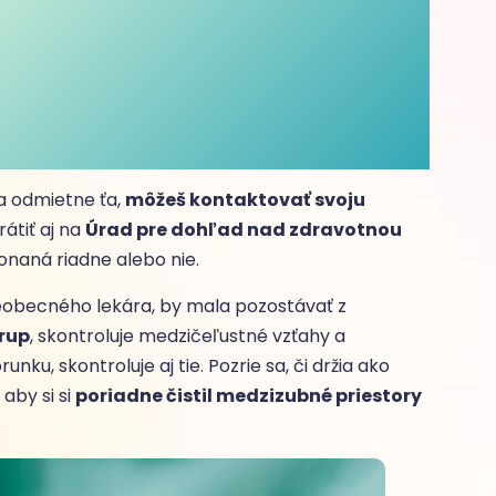
 a odmietne ťa,
môžeš kontaktovať svoju
átiť aj na
Úrad pre dohľad nad zdravotnou
ykonaná riadne alebo nie.
obecného lekára, by mala pozostávať z
hrup
, skontroluje medzičeľustné vzťahy a
u, skontroluje aj tie. Pozrie sa, či držia ako
 aby si si
poriadne čistil medzizubné priestory