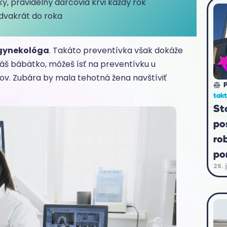
, pravidelný darcovia krvi každý rok
 dvakrát do roka
 gynekológa
. Takáto preventívka však dokáže
akáš bábätko, môžeš ísť na preventívku u
ov. Zubára by mala tehotná žena navštíviť
P
tak
St
po
ro
po
26. 