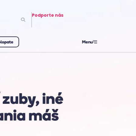
Podporte nás
olopate
Menu
 zuby, iné
vania máš