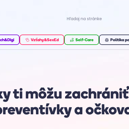
ch&Digi
Vzťahy&SexEd
Self-Care
Politika p
y ti môžu zachrániť
 preventívky a očko