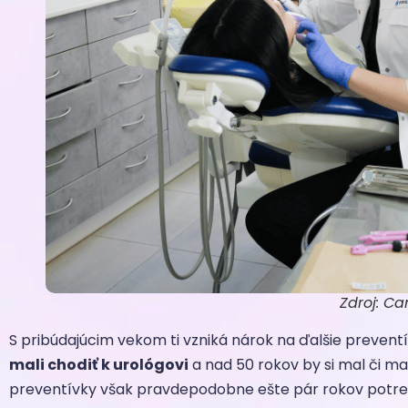
Zdroj: C
S pribúdajúcim vekom ti vzniká nárok na ďalšie prevent
mali chodiť k urológovi
a nad 50 rokov by si mal či ma
preventívky však pravdepodobne ešte pár rokov potr