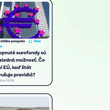
olitika polopate
Toto
to
opnuté eurofondy sú
sledná možnosť. Čo
bí EÚ, keď štát
rušuje pravidlá?
júla 2026