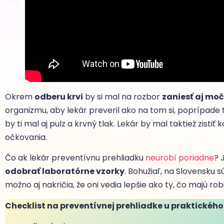
Okrem
odberu krvi
by si mal na rozbor
zaniesť aj moč
organizmu, aby lekár preveril ako na tom si, poprípade 
by ti mal aj pulz a krvný tlak. Lekár by mal taktiež zistiť
očkovania.
Čo ak lekár preventívnu prehliadku
neurobí poriadne
? 
odobrať laboratórne vzorky
. Bohužiaľ, na Slovensku s
možno aj nakričia, že oni vedia lepšie ako ty, čo majú rob
Checklist na preventívnej prehliadke u praktického