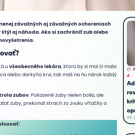
ri menej závažných aj závažných ochoreniach
 štýl aj náhoda. Ako si zachrániť zub alebo
movyšetrenia.
vovať?
tá u
všeobecného lekára
, ktorú by si mal či mala
arca alebo darkyňa krvi, tak máš na ňu nárok každý
d
Ad
ro
trola zubov
. Pokazené zuby nielen bolia, ale
kri
aťať zuby, prekonať strach zo zvuku vŕtačky a
op
29. 
olvovať: