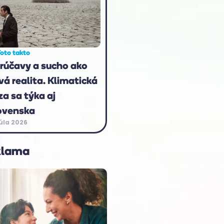
oto takto
rúčavy a sucho ako
vá realita. Klimatická
za sa týka aj
ovenska
júla 2026
klama