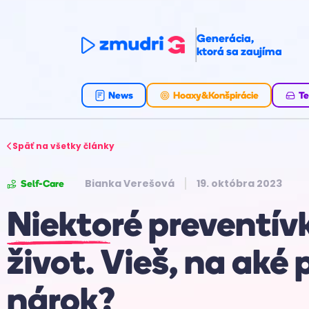
Generácia,
ktorá sa zaujíma
News
Hoaxy&Konšpirácie
Te
Späť na všetky články
Bianka Verešová
19. októbra 2023
Self-Care
Niektoré preventívk
život. Vieš, na aké
nárok?