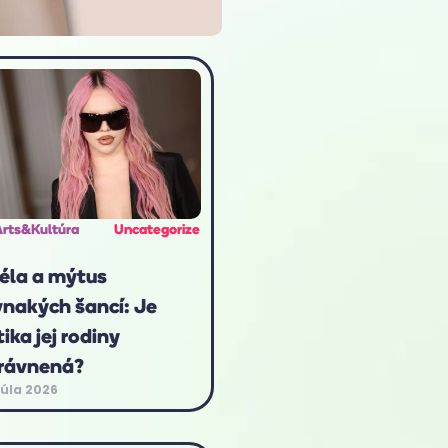
Arts&Kultúra
Uncategorize
éla a mýtus
vnakých šancí: Je
tika jej rodiny
rávnená?
júla 2026