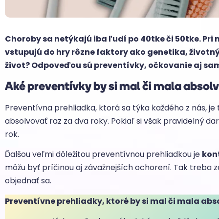
Choroby sa netýkajú iba ľudí po 40tke či 50tke. P
vstupujú do hry rôzne faktory ako genetika, životný
život? Odpoveďou sú preventívky, očkovanie aj sa
Aké preventívky by si mal či mala absol
Preventívna prehliadka, ktorá sa týka každého z nás, je 
absolvovať raz za dva roky. Pokiaľ si však pravidelný d
rok.
Ďalšou veľmi dôležitou preventívnou prehliadkou je
kon
môžu byť príčinou aj závažnejších ochorení. Tak treba z
objednať sa.
Preventívne prehliadky, ktoré by si mal či mala abs