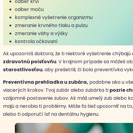
odber krvi
odber moču
komplexné vyšetrenie organizmu
zmeranie krvného tlaku a pulzu
zmeranie váhy a výšky
kontrola očkovaní
Ak upozorníš doktora, že ti niektoré vyšetrenie chýbajú
zdravotnú poisťovňu
. V krajnom prípade sa môžeš obr
starostlivosťou
, aby prešetrili, či bola preventívka v
Preventívna prehliadka u zubára,
podobne ako u vše
viacerých krokov. Tvoj zubár alebo zubárka ti
pozrie c
vzájomné postavenie zubov. Ak máš umelý zub alebo korunk
majú a nerobia ti problémy. Môže ťa tiež upozorniť na to,
alebo ti odporučí ísť na dentálnu hygienu.