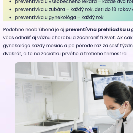
preventívka u všeobecného lekára – každé dva roky
preventívka u zubára – každý rok, deti do 18 rokov
preventívka u gynekológa – každý rok
Podobne neobľúbená je aj
preventívna prehliadka u
včas odhaliť aj vážnu chorobu a zachrániť ti život. Ak č
gynekológa každý mesiac a po pôrode raz za šesť týždň
dvakrát, a to na začiatku prvého a tretieho trimestra.