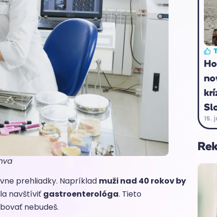
T
Ho
no
krí
Sl
15. 
Re
anva
ívne prehliadky. Napríklad
muži nad 40 rokov by
la navštíviť
gastroenterológa
. Tieto
ebovať nebudeš.