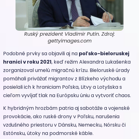
Ruský prezident Vladimir Putin. Zdroj:
gettyimages.com
Podobné prvky sa objavili aj na
poľsko-bieloruskej
hranici v roku 2021
, keď režim Alexandra Lukašenka
zorganizoval umelú migračnú krízu. Bieloruské úrady
pomáhali privážať migrantov z Blízkeho východu a
posielali ich k hraniciam Poľska, Litvy a Lotyšska s
cieľom vyvíjať tlak na Európsku úniu a vytvoriť chaos.
K hybridným hrozbám patria aj sabotáže a vojenské
provokácie, ako ruské drony v Poľsku, narušenia
vzdušného priestoru v Dánsku, Nemecku, Nórsku či
Estónsku, útoky na podmorské káble.