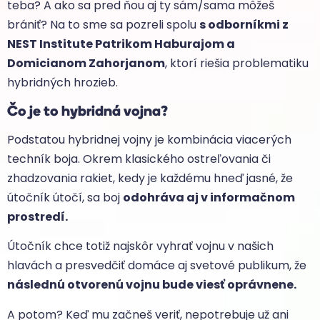
teba? A ako sa pred ňou aj ty sám/sama môžeš
brániť? Na to sme sa pozreli spolu
s odborníkmi z
NEST Institute Patrikom Haburajom a
Domicianom Zahorjanom
, ktorí riešia problematiku
hybridných hrozieb.
Čo je to hybridná vojna?
Podstatou hybridnej vojny je kombinácia viacerých
techník boja. Okrem klasického ostreľovania či
zhadzovania rakiet, kedy je každému hneď jasné, že
útočník útočí, sa boj
odohráva aj v informačnom
prostredí.
Útočník chce totiž najskôr vyhrať vojnu v našich
hlavách a presvedčiť domáce aj svetové publikum, že
následnú otvorenú vojnu bude viesť oprávnene.
A potom? Keď mu začneš veriť, nepotrebuje už ani