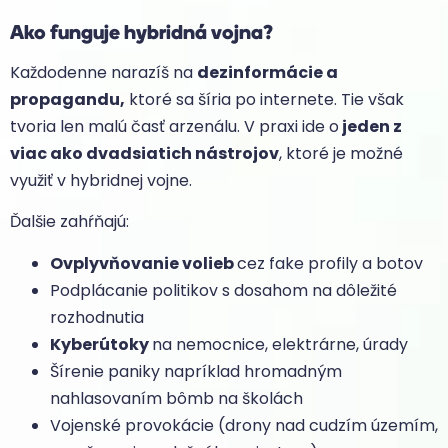
Ako funguje hybridná vojna?
Každodenne narazíš na
dezinformácie a
propagandu,
ktoré sa šíria po internete. Tie však
tvoria len malú časť arzenálu. V praxi ide o
jeden z
viac ako dvadsiatich nástrojov
, ktoré je možné
využiť v hybridnej vojne.
Ďalšie zahŕňajú:
Ovplyvňovanie volieb
cez fake profily a botov
Podplácanie politikov s dosahom na dôležité
rozhodnutia
Kyberútoky
na nemocnice, elektrárne, úrady
Šírenie paniky napríklad hromadným
nahlasovaním bômb na školách
Vojenské provokácie (drony nad cudzím územím,