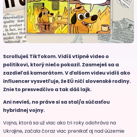
Scrolluješ TikTokom. Vidíš vtipné video o
politikovi, ktorý niečo pokazil. Zasmeješ sa a
zazdieľaš kamarátom. V ďalšom videu vidíš ako
influencer vysvetľuje, že EÚ ničí slovenské rodiny.
Znie to presvedčivo a tak dáš lajk.
Ani nevieš, no práve si sa stal/a súčasťou
hybridnej vojny.
Vojna, ktorá sa už viac ako tri roky odohráva na
Ukrajine, začala čoraz viac prenikať aj nad úúzemie