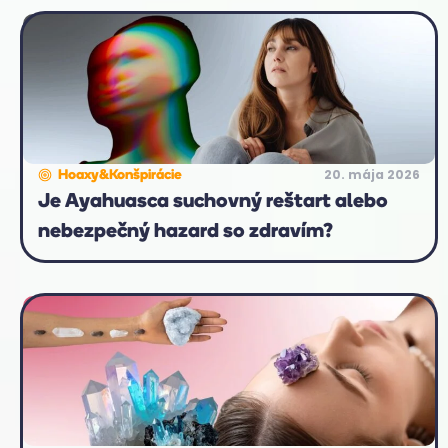
20. mája 2026
Hoaxy&Konšpirácie
Je Ayahuasca suchovný reštart alebo
nebezpečný hazard so zdravím?