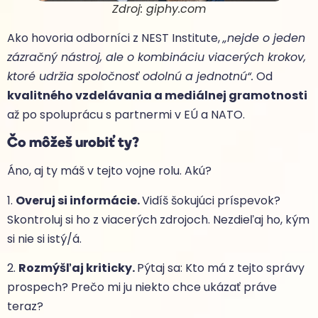
Zdroj: giphy.com
Ako hovoria odborníci z NEST Institute,
„nejde o jeden
zázračný nástroj, ale o kombináciu viacerých krokov,
ktoré udržia spoločnosť odolnú a jednotnú“.
Od
kvalitného vzdelávania a mediálnej gramotnosti
až po spoluprácu s partnermi v EÚ a NATO.
Čo môžeš urobiť ty?
Áno, aj ty máš v tejto vojne rolu. Akú?
1.
Overuj si informácie.
Vidíš šokujúci príspevok?
Skontroluj si ho z viacerých zdrojoch. Nezdieľaj ho, kým
si nie si istý/á.
2.
Rozmýšľaj kriticky.
Pýtaj sa: Kto má z tejto správy
prospech? Prečo mi ju niekto chce ukázať práve
teraz?