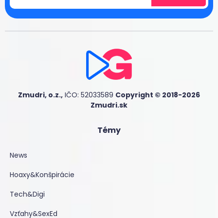
Zmudri, o.z.,
IČO: 52033589
Copyright © 2018-2026
Zmudri.sk
Témy
News
Hoaxy&Konšpirácie
Tech&Digi
Vzťahy&SexEd