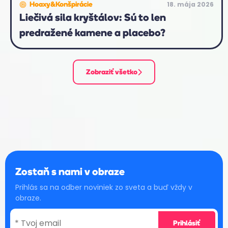
18. mája 2026
Hoaxy&Konšpirácie
Liečivá sila kryštálov: Sú to len
predražené kamene a placebo?
Zobraziť všetko
Zostaň s nami v obraze
Prihlás sa na odber noviniek zo sveta a buď vždy v
obraze.