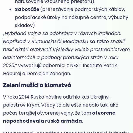
narušovanie vzdušného priestoru)
Sabotáže
(prerezávanie podmorských káblov,
podpaľačské útoky na nákupné centrá, výbuchy
skladov)
„Hybridná vojna sa odohráva v rôznych krajinách.
Napríklad v Rumunsku či Moldavsku sa takto snažili
ruskí aktéri ovplyvniť výsledky volieb prostredníctvom
dezinformácií a podpory proruských strán v roku
2025,
“ vysvetľujú odborníci z NEST Institute Patrik
Haburaj a Domician Zahorjan.
Zelení mužíci a klamstvá
V roku 2014 Rusko násilne odtrhlo kus Ukrajiny,
polostrov Krym. Vtedy to ale ešte nebolo tak, ako
počas terajšej otvorenej vojny, že tam
otvorene
napochodovala ruská armáda.