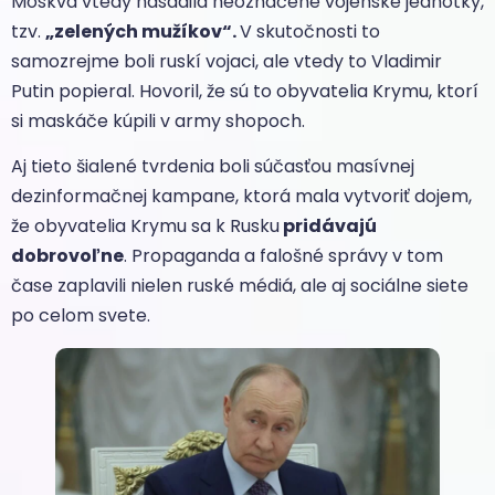
Moskva vtedy nasadila neoznačené vojenské jednotky,
tzv.
„zelených mužíkov“.
V skutočnosti to
samozrejme boli ruskí vojaci, ale vtedy to Vladimir
Putin popieral. Hovoril, že sú to obyvatelia Krymu, ktorí
si maskáče kúpili v army shopoch.
Aj tieto šialené tvrdenia boli súčasťou masívnej
dezinformačnej kampane, ktorá mala vytvoriť dojem,
že obyvatelia Krymu sa k Rusku
pridávajú
dobrovoľne
. Propaganda a falošné správy v tom
čase zaplavili nielen ruské médiá, ale aj sociálne siete
po celom svete.