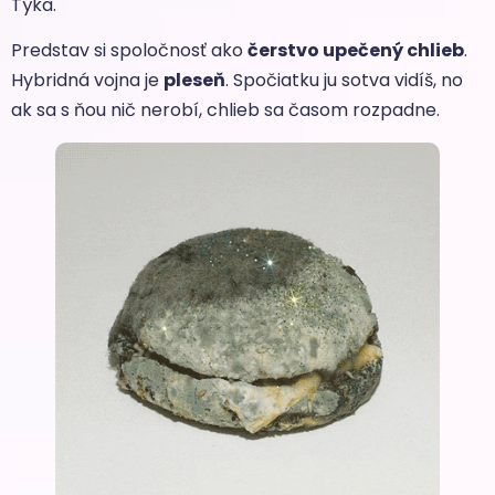
Týka.
Predstav si spoločnosť ako
čerstvo upečený chlieb
.
Hybridná vojna je
pleseň
. Spočiatku ju sotva vidíš, no
ak sa s ňou nič nerobí, chlieb sa časom rozpadne.