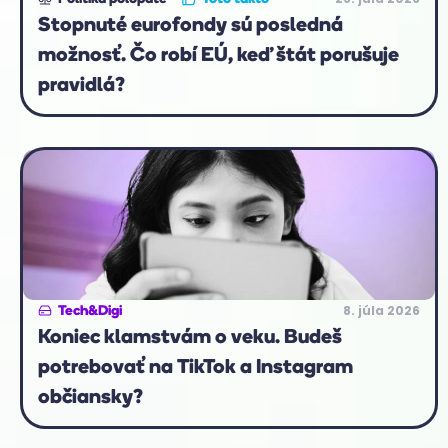
Stopnuté eurofondy sú posledná
možnosť. Čo robí EÚ, keď štát porušuje
pravidlá?
8. júla 2026
Tech&Digi
Koniec klamstvám o veku. Budeš
potrebovať na TikTok a Instagram
občiansky?