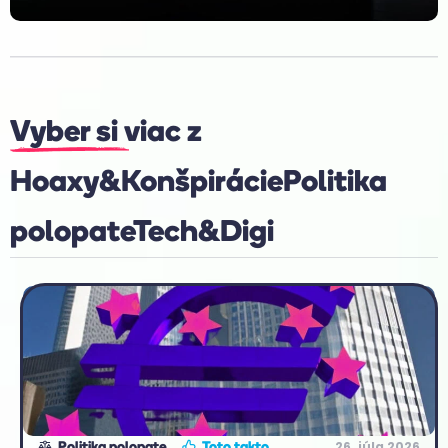
Vyber si viac z
Hoaxy&Konšpirácie
Politika
polopate
Tech&Digi
26. júla 2026
Politika polopate
Toto takto