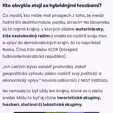
Kto obvykle stojí za hybridnými hrozbami?
Čo myslíš, kto môže mať prospech z toho, že medzi
ľuďmi šíri dezinformácie, paniku, strach? Na Slovensku
sú to najmä krajiny, v ktorých vládne
autoritársky,
čiže neslobodný režim
a snažia sa rozšíriť svoju moc
a vplyv do demokratických krajín. Sú to napríklad
Rusko, Čína, Irán alebo KĽDR (Kórejská
ľudovodemokratická republika).
„Ich cieľom býva oslabiť protivníka, získať
geopolitickú výhodu alebo rozšíriť svoj politický a
ekonomický vplyv,“
hovoria odborníci z NEST inštitútu.
No nemusia to byť vždy len krajiny, ktoré sa o niečo
snažia. Môžu to byť aj rôzne
teroristické skupiny,
hackeri, zločinci či lobistické skupiny.