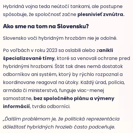
Hybridná vojna teda neútočí tankami, ale postupne
spôsobuje, že spoločnosť začne
plesnivieť zvnútra.
Ako sme na tom na Slovensku?
Slovensko voči hybridným hrozbám nie je odolné.
Po voľbách v roku 2023 sa oslabili alebo z
anikli
špecializované tímy
, ktoré sa venovali ochrane pred
hybridnými hrozbami. Štát tak dnes nemá dostatok
odborníkov ani systém, ktorý by rýchlo rozpoznal a
koordinovane reagoval na útoky. Každý úrad, polícia,
armáda či ministerstvá, funguje viac-menej
samostatne,
bez spoločného plánu a výmeny
informácií
, tvrdia odborníci.
„Ďalším problémom je, že politická reprezentácia
dôležitosť hybridných hrozieb často podceňuje.