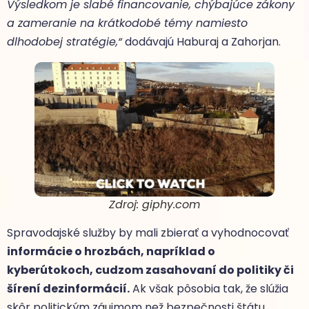
Výsledkom je slabé financovanie, chýbajúce zákony
a zameranie na krátkodobé témy namiesto
dlhodobej stratégie,“
dodávajú Haburaj a Zahorjan.
Zdroj: giphy.com
Spravodajské služby by mali zbierať a vyhodnocovať
informácie o hrozbách, napríklad o
kyberútokoch, cudzom zasahovaní do politiky či
šírení dezinformácií.
Ak však pôsobia tak, že slúžia
skôr politickým záujmom než bezpečnosti štátu,