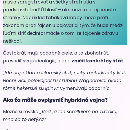
musia zaregistrovať a všetky stretnutia s
predstaviteľmi EÚ hlásiť – ale môže mať aj tienisté
stránky. Napríklad tabaková lobby môže proti
zákonom proti fajčeniu bojovať aj tým, že bude medzi
ľuďmi šíriť dezinformácie o tom, že fajčenie zdraviu
neškodí.
Častokrát majú podobné ciele, a to zbohatnúť,
presadiť svoju ideológiu, alebo
zničiť konkrétny štát.
„Ide napríklad o Islamský štát, ruský motorkársky klub
Noční vlci, polovojenskú skupinu Wagnerovci alebo
rôzne hekerské skupiny,“
vymenúvajú odborníci.
Ako ťa môže ovplyvniť hybridná vojna?
Možno si myslíš:
„Veď ja len scrollujem na TikToku,
mňa sa to netýka.“