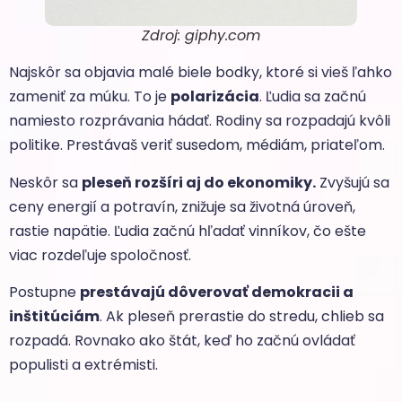
Zdroj: giphy.com
Najskôr sa objavia malé biele bodky, ktoré si vieš ľahko
zameniť za múku. To je
polarizácia
. Ľudia sa začnú
namiesto rozprávania hádať. Rodiny sa rozpadajú kvôli
politike. Prestávaš veriť susedom, médiám, priateľom.
Neskôr sa
pleseň rozšíri aj do ekonomiky.
Zvyšujú sa
ceny energií a potravín, znižuje sa životná úroveň,
rastie napätie. Ľudia začnú hľadať vinníkov, čo ešte
viac rozdeľuje spoločnosť.
Postupne
prestávajú dôverovať demokracii a
inštitúciám
. Ak pleseň prerastie do stredu, chlieb sa
rozpadá. Rovnako ako štát, keď ho začnú ovládať
populisti a extrémisti.