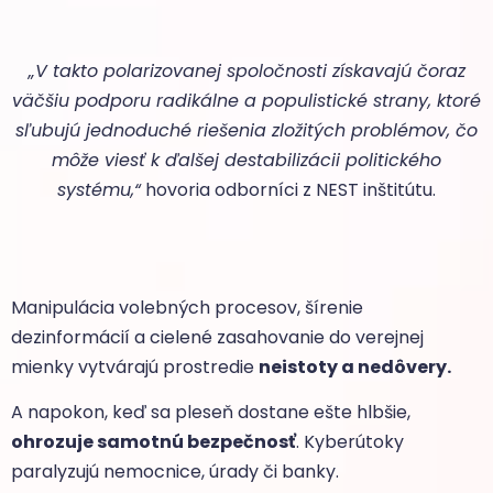
„V takto polarizovanej spoločnosti získavajú čoraz
väčšiu podporu radikálne a populistické strany, ktoré
sľubujú jednoduché riešenia zložitých problémov, čo
môže viesť k ďalšej destabilizácii politického
systému,“
hovoria odborníci z NEST inštitútu.
Manipulácia volebných procesov, šírenie
dezinformácií a cielené zasahovanie do verejnej
mienky vytvárajú prostredie
neistoty a nedôvery.
A napokon, keď sa pleseň dostane ešte hlbšie,
ohrozuje samotnú bezpečnosť
. Kyberútoky
paralyzujú nemocnice, úrady či banky.