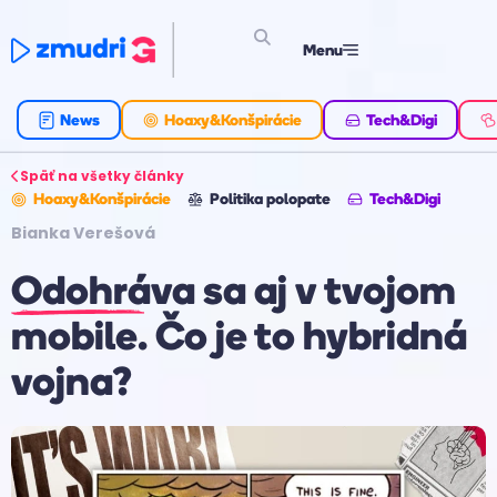
Menu
News
Hoaxy&Konšpirácie
Tech&Digi
Späť na všetky články
Hoaxy&Konšpirácie
Politika polopate
Tech&Digi
Bianka Verešová
Odohráva sa aj v tvojom
mobile. Čo je to hybridná
vojna?