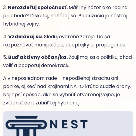
3.
Nerozdeľuj spoločnosť.
Máš iný názor ako rodina
pri obede? Diskutuj, nehádaj sa. Polarizácia je nástroj
hybridnej vojny.
4.
Vzdelávaj sa.
Sleduj overené zdroje. Uč sa
rozpoznávať manipulácie, deepfejky či propagandu.
5.
Buď aktívny občan/ka.
Zaujímaj sa o politiku, choď
voliť a podporuj demokraciu.
A v neposlednom rade – nepodliehaj strachu ani
panike, aj keď nad krajinami NATO krúžia cudzie drony.
Najlepší spôsob, ako sa vyhnúť otvorenej vojne, je
zvládnuť čeliť zatiaľ tej hybridnej.