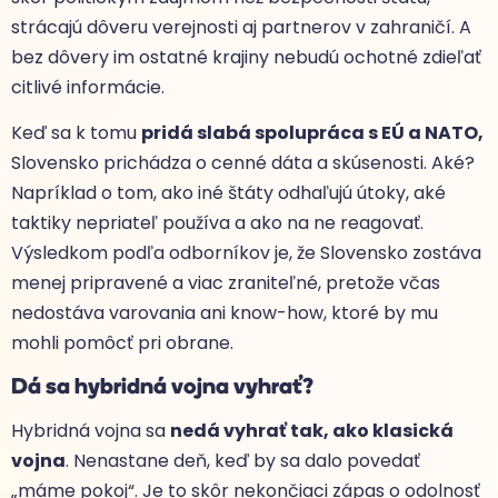
strácajú dôveru verejnosti aj partnerov v zahraničí. A
bez dôvery im ostatné krajiny nebudú ochotné zdieľať
citlivé informácie.
Keď sa k tomu
pridá slabá spolupráca s EÚ a NATO,
Slovensko prichádza o cenné dáta a skúsenosti. Aké?
Napríklad o tom, ako iné štáty odhaľujú útoky, aké
taktiky nepriateľ používa a ako na ne reagovať.
Výsledkom podľa odborníkov je, že Slovensko zostáva
menej pripravené a viac zraniteľné, pretože včas
nedostáva varovania ani know-how, ktoré by mu
mohli pomôcť pri obrane.
Dá sa hybridná vojna vyhrať?
Hybridná vojna sa
nedá vyhrať tak, ako klasická
vojna
. Nenastane deň, keď by sa dalo povedať
„máme pokoj“. Je to skôr nekončiaci zápas o odolnosť