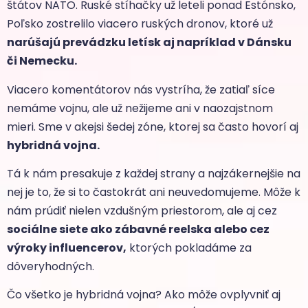
štátov NATO. Ruské stíhačky už leteli ponad Estónsko,
Poľsko zostrelilo viacero ruských dronov, ktoré už
narúšajú prevádzku letísk aj napríklad v Dánsku
či Nemecku.
Viacero komentátorov nás vystríha, že zatiaľ síce
nemáme vojnu, ale už nežijeme ani v naozajstnom
mieri. Sme v akejsi šedej zóne, ktorej sa často hovorí aj
hybridná vojna.
Tá k nám presakuje z každej strany a najzákernejšie na
nej je to, že si to častokrát ani neuvedomujeme. Môže k
nám prúdiť nielen vzdušným priestorom, ale aj cez
sociálne siete ako zábavné reelska alebo cez
výroky influencerov,
ktorých pokladáme za
dôveryhodných.
Čo všetko je hybridná vojna? Ako môže ovplyvniť aj