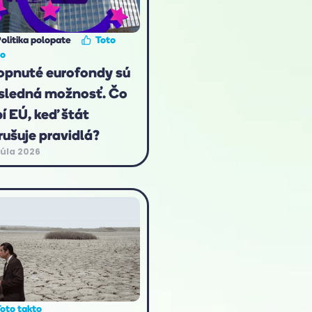
olitika polopate
Toto
to
opnuté eurofondy sú
sledná možnosť. Čo
bí EÚ, keď štát
rušuje pravidlá?
júla 2026
oto takto