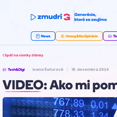
Generácia,
ktorá sa zaujíma
News
Hoaxy&Konšpirácie
Te
Späť na všetky články
Ivana Šaturová
16. decembra 2024
Tech&Digi
VIDEO: Ako mi pom