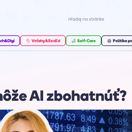
ch&Digi
Vzťahy&SexEd
Self-Care
Politika p
ôže AI zbohatnúť?