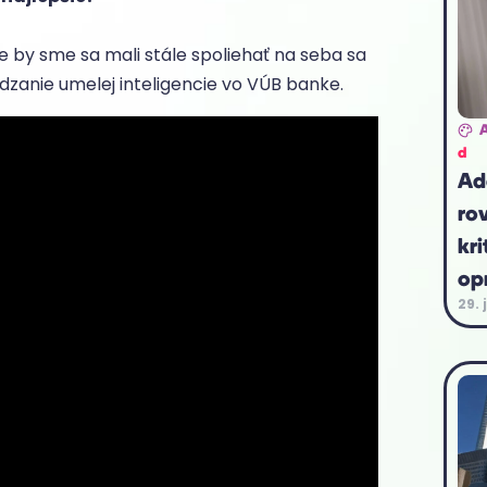
by sme sa mali stále spoliehať na seba sa
nie umelej inteligencie vo VÚB banke.
d
Ad
ro
kri
op
29. 