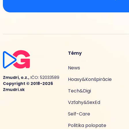
Témy
News
Zmudri, o.z.,
IČO: 52033589
Hoaxy&Konšpirácie
Copyright © 2018-2026
Zmudri.sk
Tech&Digi
Vzťahy&SexEd
Self-Care
Politika polopate