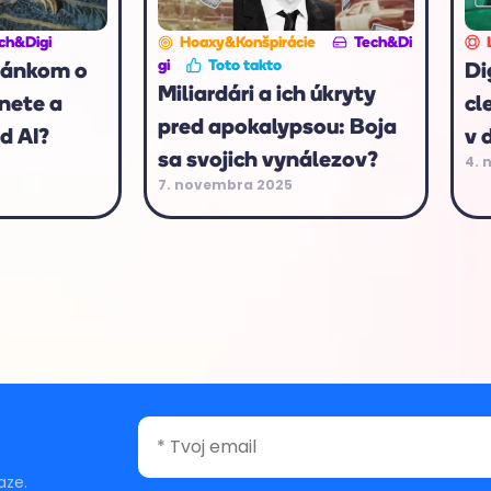
ch&Digi
Hoaxy&Konšpirácie
Tech&Di
gi
Toto takto
lánkom o
Di
Miliardári a ich úkryty
rnete a
cl
pred apokalypsou: Boja
d AI?
v 
sa svojich vynálezov?
4. 
7. novembra 2025
aze.