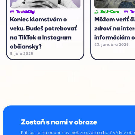
Tech&Digi
Self-Care
Te
Koniec klamstvám o
Môžem veriť č
veku. Budeš potrebovať
zdraví na inte
na TikTok a Instagram
informáciám o
23. januára 2026
občiansky?
8. júla 2026
Zostaň s nami v obraze
Prihlás sa na odber noviniek zo sveta a buď vždy v obr