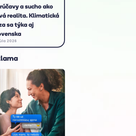
rúčavy a sucho ako
vá realita. Klimatická
za sa týka aj
ovenska
júla 2026
klama