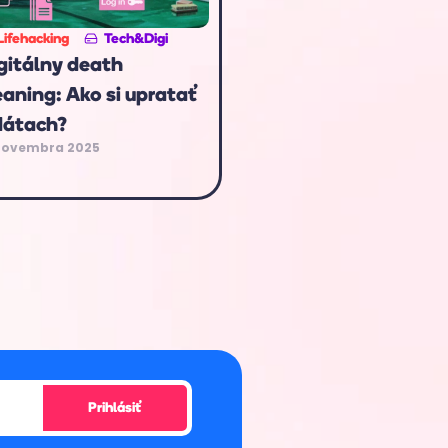
Lifehacking
Tech&Digi
gitálny death
eaning: Ako si upratať
dátach?
novembra 2025