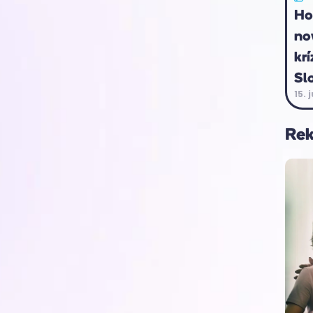
Ho
no
krí
Sl
15. 
Re