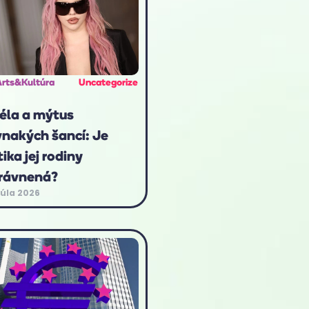
Arts&Kultúra
Uncategorize
éla a mýtus
vnakých šancí: Je
tika jej rodiny
rávnená?
júla 2026