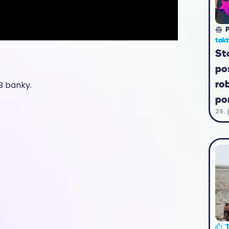
P
tak
St
po
ro
B banky.
po
26. 
T