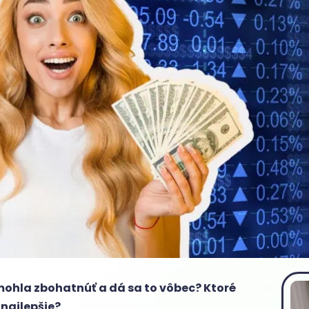
omohla zbohatnúť a dá sa to vôbec? Ktoré
 najlepšie?