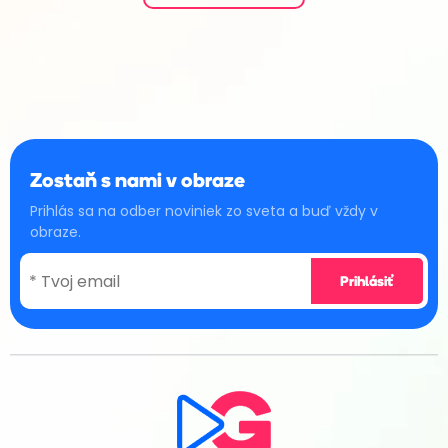
Zostaň s nami v obraze
Prihlás sa na odber noviniek zo sveta a buď vždy v
obraze.