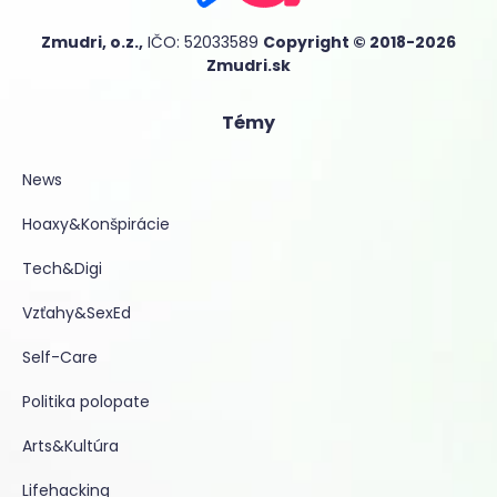
Zmudri, o.z.,
IČO: 52033589
Copyright © 2018-2026
Zmudri.sk
Témy
News
Hoaxy&Konšpirácie
Tech&Digi
Vzťahy&SexEd
Self-Care
Politika polopate
Arts&Kultúra
Lifehacking