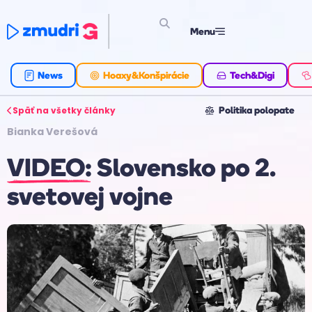
Menu
News
Hoaxy&Konšpirácie
Tech&Digi
Späť na všetky články
Politika polopate
Bianka Verešová
VIDEO: Slovensko po 2.
svetovej vojne