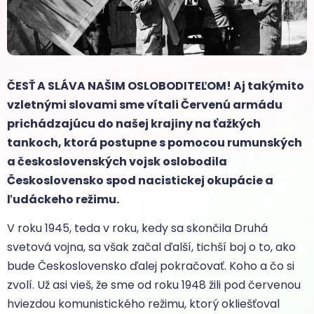
ČESŤ A SLÁVA NAŠIM OSLOBODITEĽOM! Aj takýmito
vzletnými slovami sme vítali Červenú armádu
prichádzajúcu do našej krajiny na ťažkých
tankoch, ktorá postupne s pomocou rumunských
a československých vojsk oslobodila
Československo spod nacistickej okupácie a
ľudáckeho režimu.
V roku 1945, teda v roku, kedy sa skončila Druhá
svetová vojna, sa však začal ďalší, tichší boj o to, ako
bude Československo ďalej pokračovať. Koho a čo si
zvolí. Už asi vieš, že sme od roku 1948 žili pod červenou
hviezdou komunistického režimu, ktorý okliešťoval