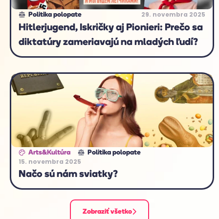
29. novembra 2025
Politika polopate
Hitlerjugend, Iskričky aj Pionieri: Prečo sa
diktatúry zameriavajú na mladých ľudí?
Arts&Kultúra
Politika polopate
15. novembra 2025
Načo sú nám sviatky?
Zobraziť všetko