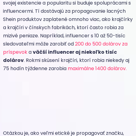
svojej existencie a popularitu si buduje spoluprácami s
influencermi. Tí dostávajú za propagovanie lacných
Shein produktov zaplatené omnoho viac, ako krajčírky
a krajčíri v čínskych fabrikách, ktorí často robia za
mizivé peniaze. Napríklad, influencer s 10 až 50-tisíc
sledovateľmi môže zarobiť od
200 do 500 dolárov za
príspevok
a
väčší influencer aj niekoľko tisíc
dolárov
. Rokmi skúsení krajčíri, ktorí robia niekedy aj
75 hodín týždenne zarobia
maximálne 1400 dolárov.
Otázkou je, ako veľmi etické je propagovať značku,