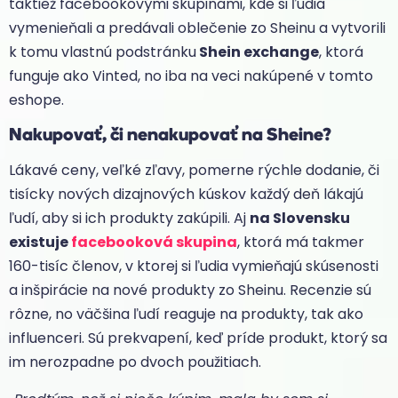
taktiež facebookovými skupinami, kde si ľudia
vymenieňali a predávali oblečenie zo Sheinu a vytvorili
k tomu vlastnú podstránku
Shein exchange
, ktorá
funguje ako Vinted, no iba na veci nakúpené v tomto
eshope.
Nakupovať, či nenakupovať na Sheine?
Lákavé ceny, veľké zľavy, pomerne rýchle dodanie, či
tisícky nových dizajnových kúskov každý deň lákajú
ľudí, aby si ich produkty zakúpili. Aj
na Slovensku
existuje
facebooková skupina
, ktorá má takmer
160-tisíc členov, v ktorej si ľudia vymieňajú skúsenosti
a inšpirácie na nové produkty zo Sheinu. Recenzie sú
rôzne, no väčšina ľudí reaguje na produkty, tak ako
influenceri. Sú prekvapení, keď príde produkt, ktorý sa
im nerozpadne po dvoch použitiach.