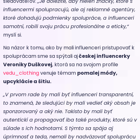
sledovateľov.
„Je dôležité, aby nielen značky, ktoré s
influencermi spolupracujú, ale aj reklamné agentúry,
ktoré dohadujú podmienky spolupráce, a influenceri
samotní, robili svoju prácu profesionálne a eticky,“
myslí si.
Na názor k tomu, ako by mali influenceri pristupovať k
spoluprácam sme sa spýtali aj
českej influencerky
Veroniky Duškovej
, ktorá sa na svojom profile
vedu_clothing
venuje témam
pomalej módy,
upcyklácie a šitiu.
„V prvom rade by mali byť influenceri transparentní,
to znamená, že sledujúci by mali vedieť aký obsah je
sponzorovaný a aký nie. Takisto by mali byť
autentickí a propagovať iba také produkty, ktoré sú v
súlade s ich hodnotami. S týmto sa spája aj
úprimnosť a teda, nemali by nadväzovať spoluprácu