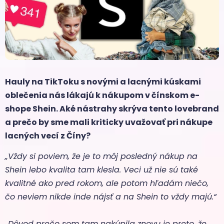
Hauly na TikToku s novými a lacnými kúskami
oblečenia nás lákajú k nákupom v čínskom e-
shope Shein. Aké nástrahy skrýva tento lovebrand
a prečo by sme mali kriticky uvažovať pri nákupe
lacných vecí z Číny?
„Vždy si poviem, že je to môj posledný nákup na
Shein lebo kvalita tam klesla. Veci už nie sú také
kvalitné ako pred rokom, ale potom hľadám niečo,
čo neviem nikde inde nájsť a na Shein to vždy majú.“
„Dôvod prečo som tam nakúpila znovu je preto, že