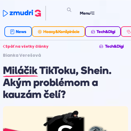
Menu
News
Hoaxy&Konšpirácie
Tech&Digi
Späť na všetky články
Tech&Digi
Bianka Verešová
Miláčik TikToku, Shein.
Akým problémom a
kauzám čelí?