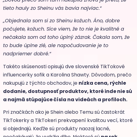
tieto hauly zo Sheinu vás bavia najviac.“
„Objednala som si zo Sheinu kožuch. Áno, dobre
počujete, kožuch. Síce viem, že to nie je kvalitné a
nečakala som od toho úplný zázrak. Čakala som, že
to bude úplne zlé, ale napočudovanie je to
nadpriemer dobré.“
Takéto skúsenosti opisujú dve slovenské TikTokové
influencerky sofik a Karolina Shawty. Dôvodom, prečo
nakupujú z týchto obchodov, je
nízka cena, rýchle
dodanie, dostupnosť produktov, ktoré inde nie sú
a najmä stúpajúce čísla na videách a profiloch.
Pri značkách ako je Shein alebo Temu sú častokrát
TikTokerky a TikTokeri prekvapení kvalitou vecí, ktoré
si objednajú. Keďže sú produkty naozaj lacné,
neočakávajú, že vydržia dlho. Niektoré sú
na rok,