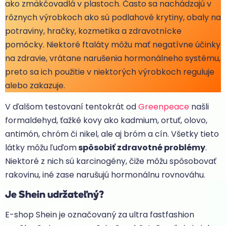
ako zmäkčovadlá v plastoch. Často sa nachádzajú v
rôznych výrobkoch ako sú podlahové krytiny, obaly na
potraviny, hračky, kozmetika a zdravotnícke
pomôcky. Niektoré ftaláty môžu mať negatívne účinky
na zdravie, vrátane narušenia hormonálneho systému,
preto sa ich použitie v niektorých výrobkoch reguluje
alebo zakazuje.
V ďalšom testovaní tentokrát od
Greenpeace
našli
formaldehyd, ťažké kovy ako kadmium, ortuť, olovo,
antimón, chróm či nikel, ale aj bróm a cín. Všetky tieto
látky môžu ľuďom
spôsobiť zdravotné problémy
.
Niektoré z nich sú karcinogény, čiže môžu spôsobovať
rakovinu, iné zase narušujú hormonálnu rovnováhu.
Je Shein udržateľný?
E-shop Shein je označovaný za ultra fastfashion