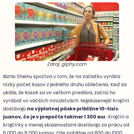
Zdroj: giphy.com
Biznis Sheinu spočíva v tom, že na začiatku vyrába
nízky počet kusov z jedného druhu oblečenia. Keď sa
ukáže, že kúsok sa vo veľkom predáva, začnú ho
vyrábať vo väčších množstvách. Najskúsenejší krajčíri
dostávajú
na výplatnej páske približne 10-tisíc
juanov, čo je v prepočte takmer 1 300 eur.
Krajčíri a
krajčírky s menej skúsenosťami dostávajú za prácu od
6 000 do 8 000 juanov, čiže približne od 800 do 1000