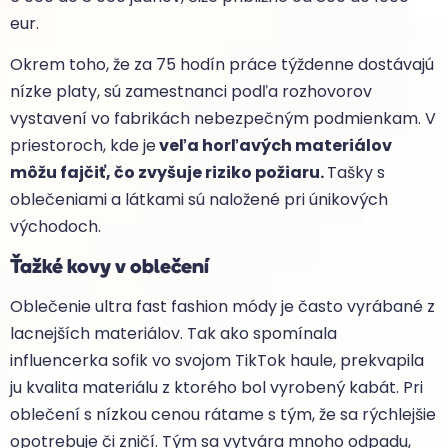
eur.
Okrem toho, že za 75 hodín práce týždenne dostávajú
nízke platy, sú zamestnanci podľa rozhovorov
vystavení vo fabrikách nebezpečným podmienkam. V
priestoroch, kde je
veľa horľavých materiálov
môžu fajčiť, čo zvyšuje riziko požiaru.
Tašky s
oblečeniami a látkami sú naložené pri únikových
východoch.
Ťažké kovy v oblečení
Oblečenie ultra fast fashion módy je často vyrábané z
lacnejších materiálov. Tak ako spomínala
influencerka sofik vo svojom TikTok haule, prekvapila
ju kvalita materiálu z ktorého bol vyrobený kabát. Pri
oblečení s nízkou cenou rátame s tým, že sa rýchlejšie
opotrebuje či zničí. Tým sa vytvára mnoho odpadu,