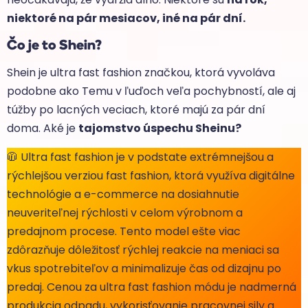
niektoré na pár mesiacov, iné na pár dní.
Čo je to Shein?
Shein je ultra fast fashion značkou, ktorá vyvoláva
podobne ako Temu v ľuďoch veľa pochybností, ale aj
túžby po lacných veciach, ktoré majú za pár dní
doma. Aké je
tajomstvo úspechu Sheinu?
🧥 Ultra fast fashion je v podstate extrémnejšou a
rýchlejšou verziou fast fashion, ktorá využíva digitálne
technológie a e-commerce na dosiahnutie
neuveriteľnej rýchlosti v celom výrobnom a
predajnom procese. Tento model ešte viac
zdôrazňuje dôležitosť rýchlej reakcie na meniaci sa
vkus spotrebiteľov a minimalizuje čas od dizajnu po
predaj. Cenou za ultra fast fashion módu je nadmerná
produkcia odpadu, vykorisťovanie pracovnej sily a