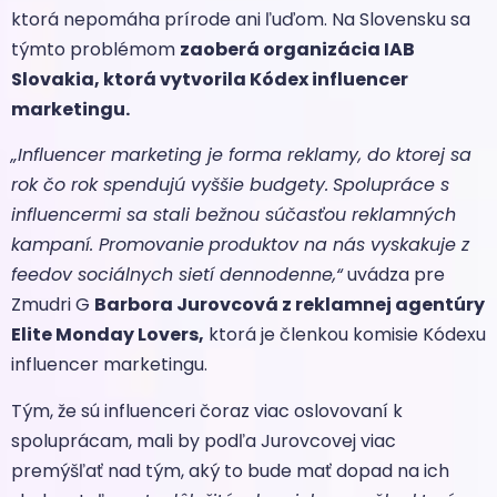
ktorá nepomáha prírode ani ľuďom. Na Slovensku sa
týmto problémom
zaoberá organizácia IAB
Slovakia, ktorá vytvorila Kódex influencer
marketingu.
„Influencer marketing je forma reklamy, do ktorej sa
rok čo rok spendujú vyššie budgety.
Spolupráce s
influencermi sa stali bežnou súčasťou reklamných
kampaní. Promovanie
produktov na nás vyskakuje z
feedov sociálnych sietí dennodenne,“
uvádza pre
Zmudri G
Barbora Jurovcová z reklamnej agentúry
Elite Monday Lovers,
ktorá je členkou komisie Kódexu
influencer marketingu.
Tým, že sú influenceri čoraz viac oslovovaní k
spoluprácam, mali by podľa Jurovcovej viac
premýšľať nad tým, aký to bude mať dopad na ich