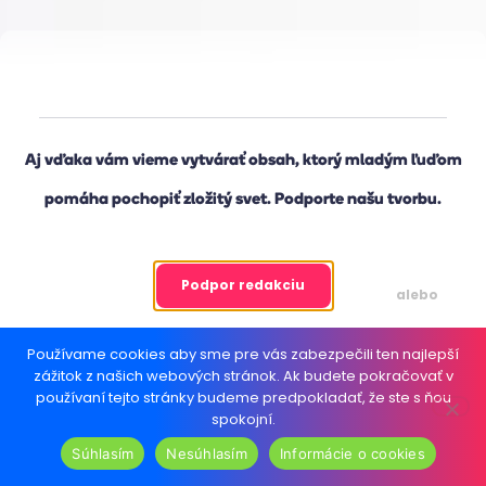
Reklama
Aj vďaka vám vieme vytvárať obsah, ktorý mladým ľuďom
pomáha pochopiť zložitý svet. Podporte našu tvorbu.
Podpor redakciu
alebo
Používame cookies aby sme pre vás zabezpečili ten najlepší
Načítať článok ďalej
zážitok z našich webových stránok. Ak budete pokračovať v
používaní tejto stránky budeme predpokladať, že ste s ňou
spokojní.
Súhlasím
Nesúhlasím
Informácie o cookies