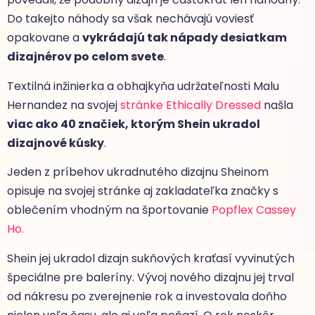
Do takejto náhody sa však nechávajú voviesť
opakovane a
vykrádajú tak nápady desiatkam
dizajnérov po celom svete
.
Textilná inžinierka a obhajkyňa udržateľnosti Malu
Hernandez na svojej
stránke Ethically Dressed
našla
viac ako 40 značiek, ktorým Shein ukradol
dizajnové kúsky
.
Jeden z príbehov ukradnutého dizajnu Sheinom
opisuje na svojej stránke aj zakladateľka značky s
oblečením vhodným na športovanie
Popflex Cassey
Ho.
Shein jej ukradol dizajn sukňových kraťasí vyvinutých
špeciálne pre baleríny. Vývoj nového dizajnu jej trval
od nákresu po zverejnenie rok a investovala doňho