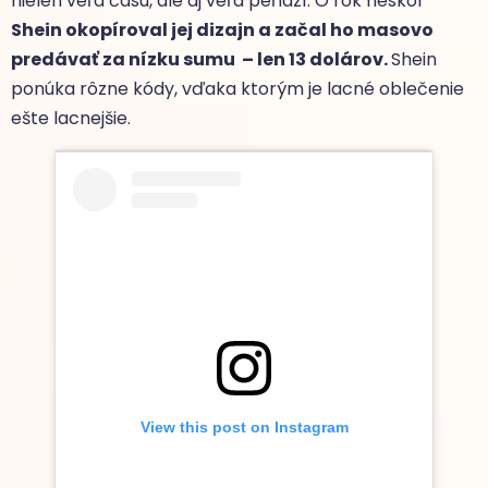
nielen veľa času, ale aj veľa peňazí. O rok neskôr
Shein okopíroval jej dizajn a začal ho masovo
predávať za nízku sumu – len 13 dolárov.
Shein
ponúka rôzne kódy, vďaka ktorým je lacné oblečenie
ešte lacnejšie.
View this post on Instagram