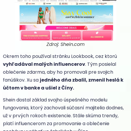
Zdroj: Shein.com
Okrem toho používal stránku Lookbook, cez ktorú
vyhľadával malých influencerov
. Tým posielal
oblečenie zdarma, aby ho promovali pre svojich
fanúšikov. Xu sa
jedného dňa zbalil, zmenil heslá k
účtom v banke a ušiel z Číny.
Shein dostal základ svojho úspešného modelu
fungovania, ktorý zachovali súčasní majitelia dodnes,
už v prvých rokoch existencie. Stále skúma trendy,
platí influencerom za promovanie a oblečenie