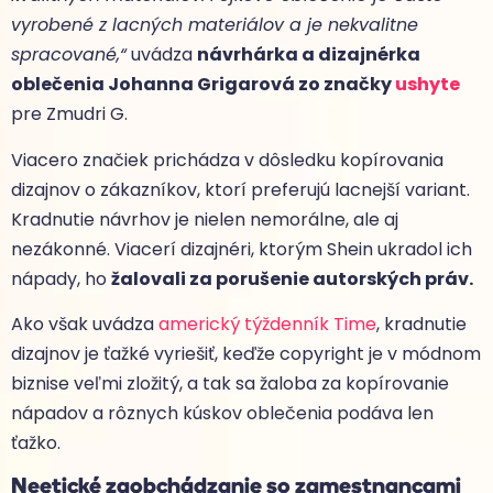
vyrobené z lacných materiálov a je nekvalitne
spracované,“
uvádza
návrhárka a dizajnérka
oblečenia Johanna Grigarová zo značky
ushyte
pre Zmudri G.
Viacero značiek prichádza v dôsledku kopírovania
dizajnov o zákazníkov, ktorí preferujú lacnejší variant.
Kradnutie návrhov je nielen nemorálne, ale aj
nezákonné. Viacerí dizajnéri, ktorým Shein ukradol ich
nápady, ho
žalovali za porušenie autorských práv.
Ako však uvádza
americký týždenník Time
, kradnutie
dizajnov je ťažké vyriešiť, keďže copyright je v módnom
biznise veľmi zložitý, a tak sa žaloba za kopírovanie
nápadov a rôznych kúskov oblečenia podáva len
ťažko.
Neetické zaobchádzanie so zamestnancami