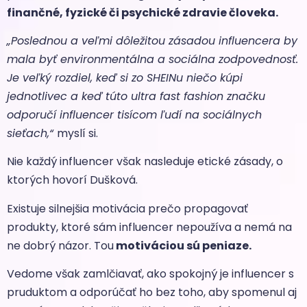
finančné, fyzické či psychické zdravie človeka.
„Poslednou a veľmi dôležitou zásadou influencera by
mala byť environmentálna a sociálna zodpovednosť.
Je veľký rozdiel, keď si zo SHEINu niečo kúpi
jednotlivec a keď túto ultra fast fashion značku
odporučí influencer tisícom ľudí na sociálnych
sieťach,“
myslí si.
Nie každý influencer však nasleduje etické zásady, o
ktorých hovorí Dušková.
Existuje silnejšia motivácia prečo propagovať
produkty, ktoré sám influencer nepoužíva a nemá na
ne dobrý názor. Tou
motiváciou sú peniaze.
Vedome však zamlčiavať, ako spokojný je influencer s
pruduktom a odporúčať ho bez toho, aby spomenul aj