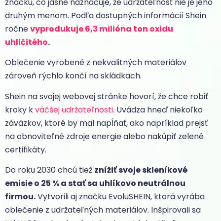
značku, čo jasne naznačuje, že udržateľnosť nie je jeho
druhým menom. Podľa dostupných informácií Shein
ročne
vyprodukuje 6,3 milióna ton oxidu
uhličitého
.
Oblečenie vyrobené z nekvalitných materiálov
zároveň rýchlo končí na skládkach.
Shein na svojej webovej stránke hovorí, že chce robiť
kroky k
väčšej udržateľnosti.
Uvádza hneď niekoľko
záväzkov, ktoré by mal napĺňať, ako napríklad prejsť
na obnoviteľné zdroje energie alebo nakúpiť zelené
certifikáty.
Do roku 2030 chcú tiež
znížiť svoje skleníkové
emisie o 25 % a stať sa uhlíkovo neutrálnou
firmou.
Vytvorili aj značku EvoluSHEIN, ktorá vyrába
oblečenie z udržateľných materiálov. Inšpirovali sa