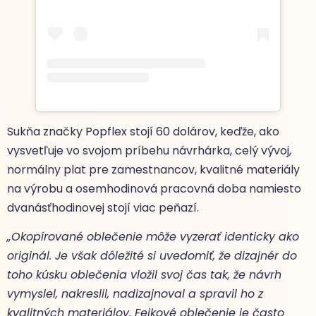
Sukňa značky Popflex stojí 60 dolárov, keďže, ako
vysvetľuje vo svojom príbehu návrhárka, celý vývoj,
normálny plat pre zamestnancov, kvalitné materiály
na výrobu a osemhodinová pracovná doba namiesto
dvanásťhodinovej stojí viac peňazí.
„Okopírované oblečenie môže vyzerať identicky ako
originál. Je však dôležité si uvedomiť, že dizajnér do
toho kúsku oblečenia vložil svoj čas tak, že návrh
vymyslel, nakreslil, nadizajnoval a spravil ho z
kvalitných materiálov. Fejkové oblečenie je často