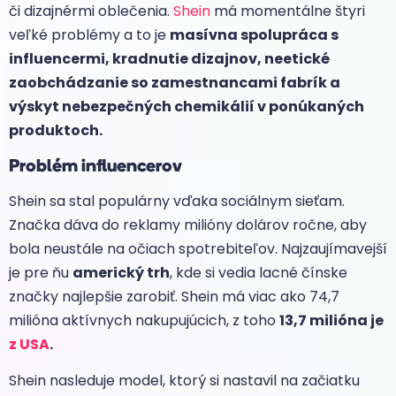
či dizajnérmi oblečenia.
Shein
má momentálne štyri
veľké problémy a to je
masívna spolupráca s
influencermi, kradnutie dizajnov, neetické
zaobchádzanie so zamestnancami fabrík a
výskyt nebezpečných chemikálií v ponúkaných
produktoch.
Problém influencerov
Shein sa stal populárny vďaka sociálnym sieťam.
Značka dáva do reklamy milióny dolárov ročne, aby
bola neustále na očiach spotrebiteľov. Najzaujímavejší
je pre ňu
americký trh
, kde si vedia lacné čínske
značky najlepšie zarobiť. Shein má viac ako 74,7
milióna aktívnych nakupujúcich, z toho
13,7 milióna je
z USA
.
Shein nasleduje model, ktorý si nastavil na začiatku