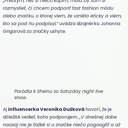
„Predtým, než si niečo kúpim, mala by som si
rozmyslieť, či chcem podporiť fast fashion módu
alebo značku, o ktorej viem, že vznikla eticky a viem,
kto sa pod ňu podpísal,“
uvádza dizajnérka Johanna
Grigarová zo značky ushyte.
Paródia k Sheinu zo Saturday night live
show.
Aj
influencerka Veronika Dušková
hovorí, že je
dôležité vedieť, koho podporujem.
„V dnešnej dobe
naozaj nie je ťažké si o značke niečo pogoogliť a až