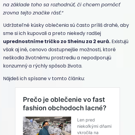
na základe toho sa rozhodnúť, či chcem pomôcť
zrovna tejto značke rásť.“
Udržateľné kúsky oblečenia sú často príliš drahé, aby
sme si ich kupovali a preto niekedy radšej
uprednostníme tričko zo Sheinu za 2 eurá.
Existujú
však aj iné, cenovo dostupnejšie možnosti, ktoré
neškodia životnému prostrediu a nepodporujú
konzumný a rýchly spôsob života.
Nájdeš ich spísane v tomto článku: