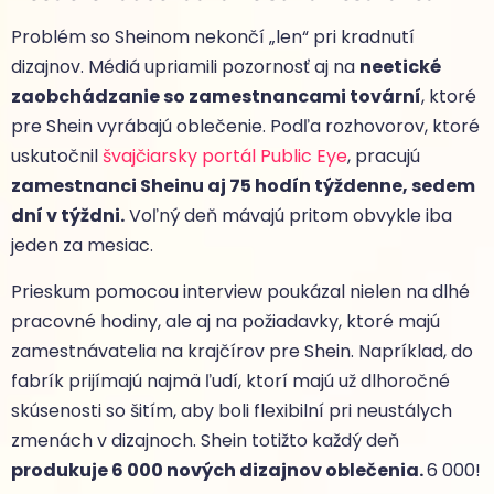
Problém so Sheinom nekončí „len“ pri kradnutí
dizajnov. Médiá upriamili pozornosť aj na
neetické
zaobchádzanie so zamestnancami tovární
, ktoré
pre Shein vyrábajú oblečenie. Podľa rozhovorov, ktoré
uskutočnil
švajčiarsky portál Public Eye
, pracujú
zamestnanci Sheinu aj 75 hodín týždenne, sedem
dní v týždni.
Voľný deň mávajú pritom obvykle iba
jeden za mesiac.
Prieskum pomocou interview poukázal nielen na dlhé
pracovné hodiny, ale aj na požiadavky, ktoré majú
zamestnávatelia na krajčírov pre Shein. Napríklad, do
fabrík prijímajú najmä ľudí, ktorí majú už dlhoročné
skúsenosti so šitím, aby boli flexibilní pri neustálych
zmenách v dizajnoch. Shein totižto každý deň
produkuje 6 000 nových dizajnov oblečenia.
6 000!