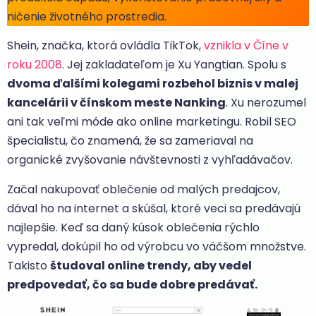
ničenie životného prostredia.
Shein, značka, ktorá ovládla TikTok,
vznikla v Číne v
roku 2008
. Jej zakladateľom je Xu Yangtian. Spolu s
dvoma ďalšími kolegami rozbehol biznis v malej
kancelárii v čínskom meste Nanking
. Xu nerozumel
ani tak veľmi móde ako online marketingu. Robil SEO
špecialistu, čo znamená, že sa zameriaval na
organické zvyšovanie návštevnosti z vyhľadávačov.
Začal nakupovať oblečenie od malých predajcov,
dával ho na internet a skúšal, ktoré veci sa predávajú
najlepšie. Keď sa daný kúsok oblečenia rýchlo
vypredal, dokúpil ho od výrobcu vo väčšom množstve.
Takisto
študoval online trendy, aby vedel
predpovedať, čo sa bude dobre predávať.