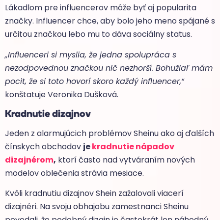
Lákadlom pre influencerov môže byť aj popularita
značky. Influencer chce, aby bolo jeho meno spájané s
určitou značkou lebo mu to dáva sociálny status.
„Influenceri si myslia, že jedna spolupráca s
nezodpovednou značkou nič nezhorší. Bohužiaľ mám
pocit, že si toto hovorí skoro každý influencer,“
konštatuje Veronika Dušková.
Kradnutie dizajnov
Jeden z alarmujúcich problémov Sheinu ako aj ďalších
čínskych obchodov
je
kradnutie nápadov
dizajnérom
,
ktorí často nad vytváraním nových
modelov oblečenia strávia mesiace.
Kvôli kradnutiu dizajnov Shein zažalovali viacerí
dizajnéri. Na svoju obhajobu zamestnanci Sheinu
povedali, že podobný dizajn je častokrát len náhodný.