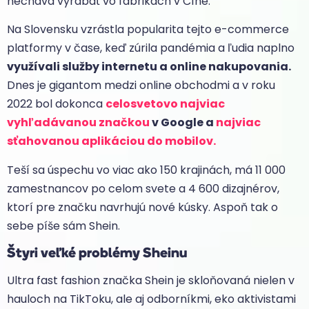
necháva vyrábať vo fabrikách v Číne.
Na Slovensku vzrástla popularita tejto e-commerce
platformy v čase, keď zúrila pandémia a ľudia naplno
využívali služby internetu a online nakupovania.
Dnes je gigantom medzi online obchodmi a v roku
2022 bol dokonca
celosvetovo najviac
vyhľadávanou značkou
v Google a
najviac
sťahovanou aplikáciou do mobilov.
Teší sa úspechu vo viac ako 150 krajinách, má 11 000
zamestnancov po celom svete a 4 600 dizajnérov,
ktorí pre značku navrhujú nové kúsky. Aspoň tak o
sebe píše sám Shein.
Štyri veľké problémy Sheinu
Ultra fast fashion značka Shein je skloňovaná nielen v
hauloch na TikToku, ale aj odborníkmi, eko aktivistami