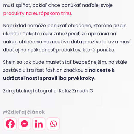
musí spĺňať, pokiaľ chce ponúkať naďalej svoje
produkty na európskom trhu
.
Napríklad nemôže ponúkať oblečenie, ktorého dizajn
ukradol. Takisto musí zabezpečiť, že aplikácia na
nákup oblečenia nezneužíva dáta používateľov a musí
dbať aj na neškodnosť produktov, ktoré ponúka.
Shein sa tak bude musieť stať bezpečnejším, no stále
zostáva ultra fast fashion značkou a
na ceste k
udržateľnosti spravil iba prvé kroky.
Zdroj titulnej fotografie: Koláž Zmudri G
Zdieľaj článok