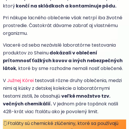
ktorý
končí na skládkach a kontaminuje pôdu.
Pri nákupe lacného oblečenie však netrpí iba životné
prostredie. Častokrát dávame zabrať aj vlastnému
organizmu.
Viaceré od seba nezávislé laboratórne testovania
produktov zo Sheinu
dokázali v oblečení
prítomnosť ťažkých kovov a iných nebezpečných
látok
, ktoré by sme rozhodne nemali nosiť oblečené.
V
Južnej Kórei
testovali rôzne druhy oblečenia, medzi
nimi aj kúsky z detskej kolekcie a laboratórnymi
testami zistili, že obsahujú
veľké množstvo tzv.
večných chemikálií.
V jednom páre topánok našli
428-krát viac ftalátu ako je povolený limit.
🩱Ftaláty sú chemické zlúčeniny, ktoré sa používajú