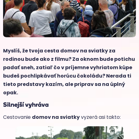
Myslíš, že tvoja cesta domov na sviatky za
rodinou bude ako z filmu? Za oknom bude potichu
padať sneh, zatiaľ čo v príjemne vyhriatom kúpe
budeš pochlipkávať horúcu čokoládu? Nerada ti
tieto predstavy kazím, ale priprav sa na úplný
opak.
Silnejší vyhráva
Cestovanie
domov na sviatky
vyzerá asi takto: