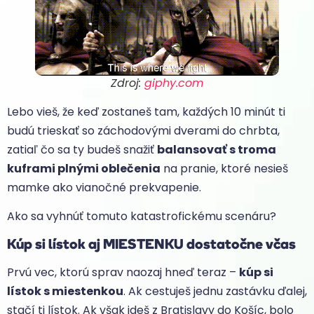
Zdroj:
giphy.com
Lebo vieš, že keď zostaneš tam, každých 10 minút ti
budú trieskať so záchodovými dverami do chrbta,
zatiaľ čo sa ty budeš snažiť
balansovať s troma
kuframi plnými oblečenia
na pranie, ktoré nesieš
mamke ako vianočné prekvapenie.
Ako sa vyhnúť tomuto katastrofickému scenáru?
Kúp si lístok aj MIESTENKU dostatočne včas
Prvú vec, ktorú sprav naozaj hneď teraz –
kúp si
lístok s miestenkou
. Ak cestuješ jednu zastávku ďalej,
stačí ti lístok. Ak však ideš z Bratislavy do Košíc, bolo