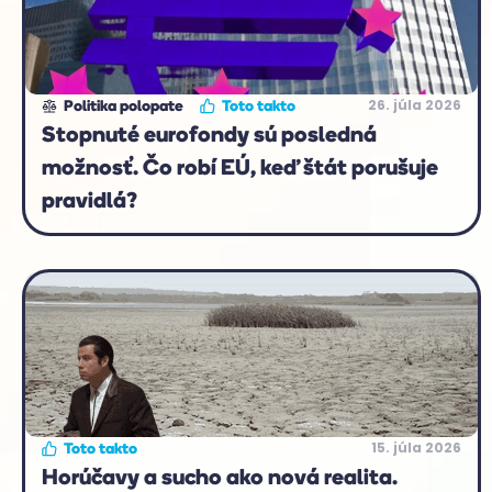
26. júla 2026
Politika polopate
Toto takto
Stopnuté eurofondy sú posledná
možnosť. Čo robí EÚ, keď štát porušuje
pravidlá?
15. júla 2026
Toto takto
Horúčavy a sucho ako nová realita.