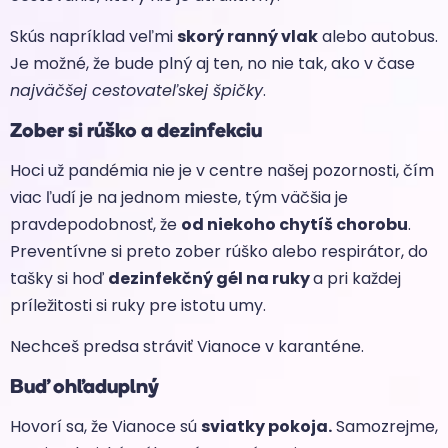
Skús napríklad veľmi
skorý ranný vlak
alebo autobus.
Je možné, že bude plný aj ten, no nie tak, ako v čase
najväčšej cestovateľskej špičky
.
Zober si rúško a dezinfekciu
Hoci už pandémia nie je v centre našej pozornosti, čím
viac ľudí je na jednom mieste, tým väčšia je
pravdepodobnosť, že
od niekoho chytíš chorobu
.
Preventívne si preto zober rúško alebo respirátor, do
tašky si hoď
dezinfekčný gél na ruky
a pri každej
príležitosti si ruky pre istotu umy.
Nechceš predsa stráviť Vianoce v karanténe.
Buď ohľaduplný
Hovorí sa, že Vianoce sú
sviatky pokoja.
Samozrejme,