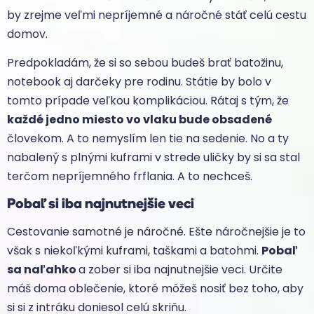
by zrejme veľmi nepríjemné a náročné stáť celú cestu
domov.
Predpokladám, že si so sebou budeš brať batožinu,
notebook aj darčeky pre rodinu. Státie by bolo v
tomto prípade veľkou komplikáciou. Rátaj s tým, že
každé jedno miesto vo vlaku bude obsadené
človekom. A to nemyslím len tie na sedenie. No a ty
nabalený s plnými kuframi v strede uličky by si sa stal
terčom nepríjemného frflania. A to nechceš.
Pobaľ si iba najnutnejšie veci
Cestovanie samotné je náročné. Ešte náročnejšie je to
však s niekoľkými kuframi, taškami a batohmi.
Pobaľ
sa naľahko
a zober si iba najnutnejšie veci. Určite
máš doma oblečenie, ktoré môžeš nosiť bez toho, aby
si si z intráku doniesol celú skriňu.