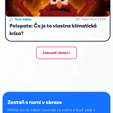
26. februára 2026
Toto takto
Polopate: Čo je to vlastne klimatická
kríza?
Zobraziť všetko
Zostaň s nami v obraze
Prihlás sa na odber noviniek zo sveta a buď vždy v