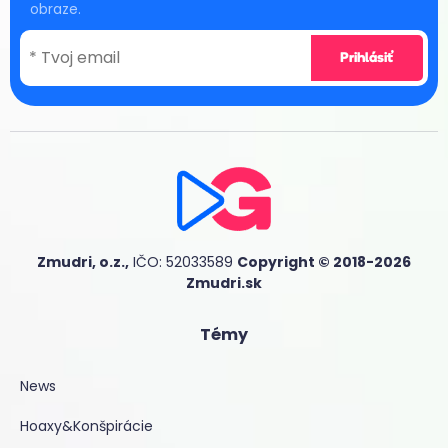
obraze.
Zmudri, o.z.,
IČO: 52033589
Copyright © 2018-2026
Zmudri.sk
Témy
News
Hoaxy&Konšpirácie