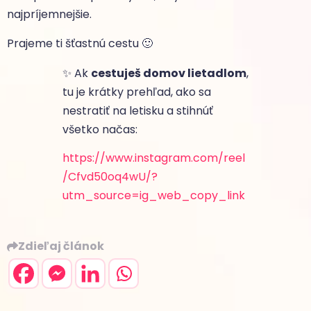
najpríjemnejšie.
Prajeme ti šťastnú cestu 🙂
✨ Ak
cestuješ domov lietadlom
,
tu je krátky prehľad, ako sa
nestratiť na letisku a stihnúť
všetko načas:
https://www.instagram.com/reel
/Cfvd50oq4wU/?
utm_source=ig_web_copy_link
Zdieľaj článok