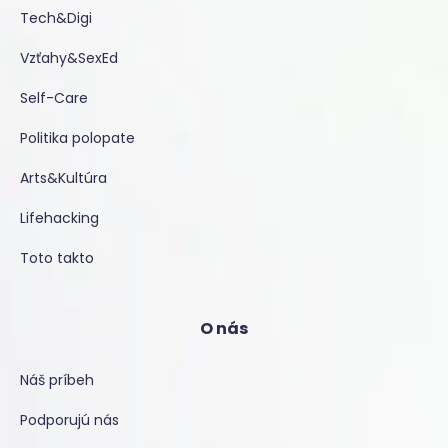
Tech&Digi
Vzťahy&SexEd
Self-Care
Politika polopate
Arts&Kultúra
Lifehacking
Toto takto
O nás
Náš príbeh
Podporujú nás