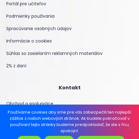
Portál pre učiteľov
Podmienky používania
Spracúvanie osobných údajov
Informácie o cookies
Súhlas so zasielaním reklamných materiálov
2% z daní
Kontakt
Obchod a spolupráce
Používame cookies aby sme pre vás zabezpečili ten najlepší
Máš tip na tému?
zážitok z našich webových stránok. Ak budete pokračovať v
používaní tejto stránky budeme predpokladať, že ste s ňou
spokojní.