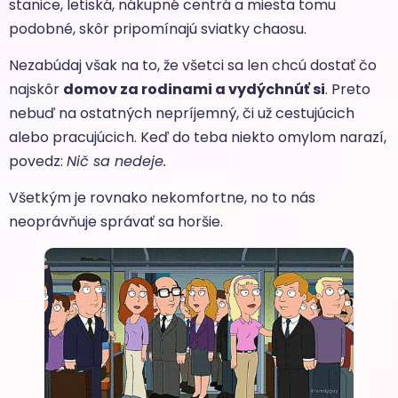
stanice, letiská, nákupné centrá a miesta tomu
podobné, skôr pripomínajú sviatky chaosu.
Nezabúdaj však na to, že všetci sa len chcú dostať čo
najskôr
domov za rodinami a vydýchnúť si
. Preto
nebuď na ostatných nepríjemný, či už cestujúcich
alebo pracujúcich. Keď do teba niekto omylom narazí,
povedz:
Nič sa nedeje.
Všetkým je rovnako nekomfortne, no to nás
neoprávňuje správať sa horšie.