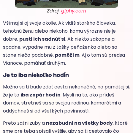
Zdroj:
giphy.com
Všímaj si aj svoje okolie. Ak vidíš starého človeka,
tehotnú ženu alebo niekoho, komu výrazne nie je
dobre,
pusti ich sadnúť si
. Ak niekto zakopne a
spadne, vypadne mu z tašky peňaženka alebo sa
stane niečo podobné,
pomôž im
. Aj o tom sú predsa
Vianoce, pomáhať druhým.
Je to iba niekoľko hodín
Možno sa ti bude zdať cesta nekonečná, no pamätaj si,
že je to
iba zopár hodín
. Mysli na to, ako prídeš
domov, stretneš sa so svojou rodinou, kamarátmi a
oddýchneš si od všetkých povinností.
Preto zatni zuby a
nezabudni na všetky body
, ktoré
sme pre teba spísali vyššie, aby sa ti cestovalo čo