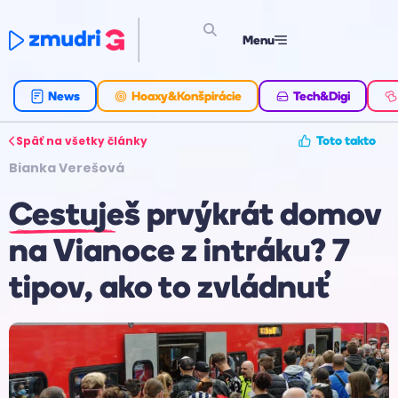
Menu
News
Hoaxy&Konšpirácie
Tech&Digi
Späť na všetky články
Toto takto
Bianka Verešová
Cestuješ prvýkrát domov
na Vianoce z intráku? 7
tipov, ako to zvládnuť