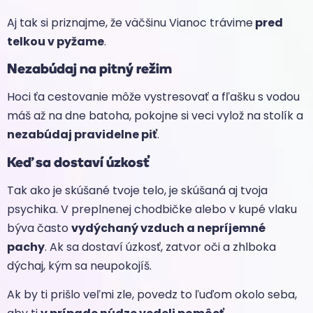
Aj tak si priznajme, že väčšinu Vianoc trávime
pred
telkou v pyžame
.
Nezabúdaj na pitný režim
Hoci ťa cestovanie môže vystresovať a fľašku s vodou
máš až na dne batoha, pokojne si veci vylož na stolík a
nezabúdaj pravidelne piť
.
Keď sa dostaví úzkosť
Tak ako je skúšané tvoje telo, je skúšaná aj tvoja
psychika. V preplnenej chodbičke alebo v kupé vlaku
býva často
vydýchaný vzduch a nepríjemné
pachy
. Ak sa dostaví úzkosť, zatvor oči a zhlboka
dýchaj, kým sa neupokojíš.
Ak by ti prišlo veľmi zle, povedz to ľuďom okolo seba,