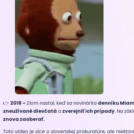
👉
2018 –
Zlom nastal, keď sa novinárka
denníku Miami
zneužívané dievčatá
a
zverejniť ich prípady
. Na zák
znova zaoberať.
Toto video je síce o slovenskej prokuratúre, ale nie