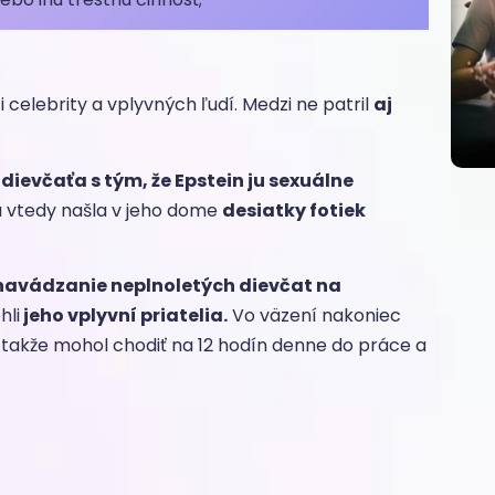
 celebrity a vplyvných ľudí. Medzi ne patril
aj
dievčaťa s tým, že Epstein ju sexuálne
 vtedy našla v jeho dome
desiatky fotiek
navádzanie neplnoletých dievčat na
hli
jeho vplyvní priatelia.
Vo väzení nakoniec
, takže mohol chodiť na 12 hodín denne do práce a