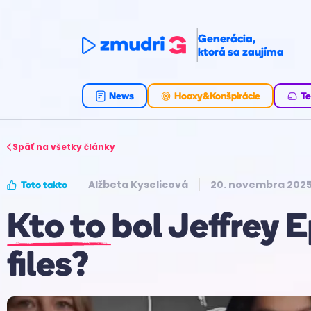
Generácia,
ktorá sa zaujíma
News
Hoaxy&Konšpirácie
Te
Späť na všetky články
Alžbeta Kyselicová
20. novembra 202
Toto takto
Kto to bol Jeffrey 
files?