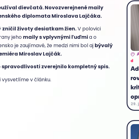
neužíval dievčatá. Novozverejnené maily
ovenského diplomata Miroslava Lajčáka.
ý
zničil životy desiatkam žien.
V polovici
rany jeho
maily s vplyvnými ľuďmi
a o
nsko je zaujímavé, že medzi nimi bol aj
bývalý
emiéra Miroslav Lajčák.
d
 spravodlivosti zverejnilo kompletný spis.
Ad
ro
i vysvetlíme v článku.
kri
op
29. 