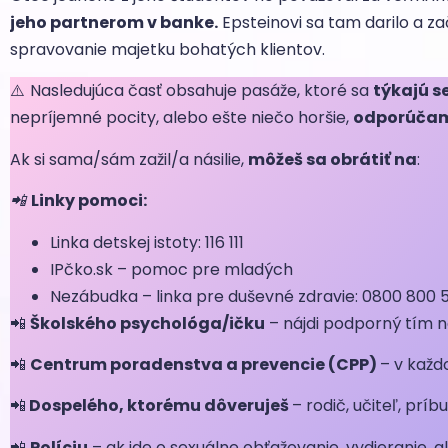
jeho partnerom v banke.
Epsteinovi sa tam darilo a za
spravovanie majetku bohatých klientov.
⚠️
Nasledujúca časť obsahuje pasáže, ktoré sa
týkajú s
nepríjemné pocity, alebo ešte niečo horšie,
odporúčame
Ak si sama/sám zažil/a násilie,
môžeš sa obrátiť na
:
📲
Linky pomoci:
Linka detskej istoty: 116 111
IPčko.sk – pomoc pre mladých
Nezábudka – linka pre duševné zdravie: 0800 800 
📲
Školského psychológa/ičku
– nájdi podporný tím n
📲
Centrum poradenstva a prevencie (CPP)
– v každ
📲
Dospelého, ktorému dôveruješ
– rodič, učiteľ, prí
📲
Políciu
– ak ide o sexuálne obťažovanie, vydieranie, al