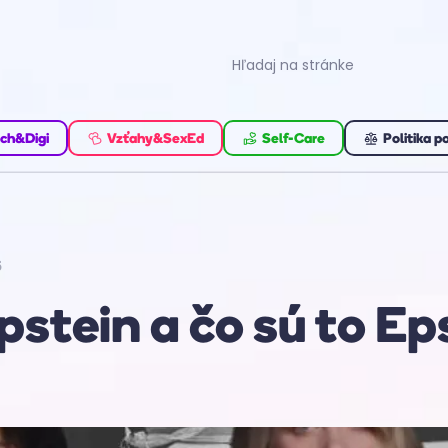
ch&Digi
Vzťahy&SexEd
Self-Care
Politika p
5
Epstein a čo sú to Ep