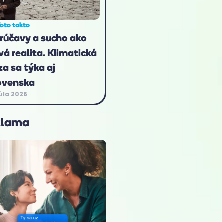
oto takto
rúčavy a sucho ako
vá realita. Klimatická
za sa týka aj
ovenska
júla 2026
klama