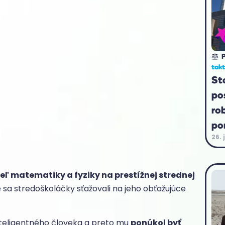
P
tak
St
po
ro
po
26. 
teľ matematiky a fyziky na prestížnej strednej
 sa stredoškoláčky sťažovali na jeho obťažujúce
nteligentného človeka a preto mu
ponúkol byť