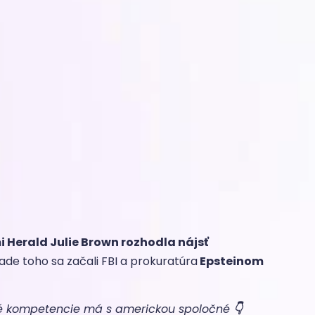
 Herald Julie Brown rozhodla nájsť
lade toho sa začali FBI a prokuratúra
Epsteinom
ktoré kompetencie má s americkou spoločné
👇