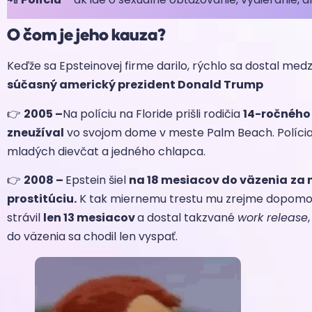
O čom je jeho kauza?
Keďže sa Epsteinovej firme darilo, rýchlo sa dostal medzi
súčasný americký prezident Donald Trump
👉
2005 –
Na políciu na Floride prišli rodičia
14-ročného 
zneužíval
vo svojom dome v meste Palm Beach. Polícia
mladých dievčat a jedného chlapca.
👉
2008 –
Epstein šiel
na 18 mesiacov do väzenia
za 
prostitúciu.
K tak miernemu trestu mu zrejme dopomo
strávil
len 13 mesiacov
a dostal takzvané
work release
do väzenia sa chodil len vyspať.