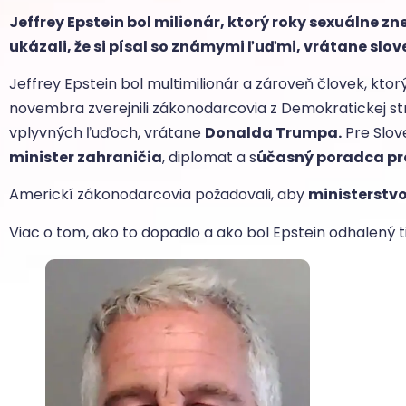
Jeffrey Epstein bol milionár, ktorý roky sexuálne z
ukázali, že si písal so známymi ľuďmi, vrátane sl
Jeffrey Epstein bol multimilionár a zároveň človek, ktor
novembra zverejnili zákonodarcovia z Demokratickej st
vplyvných ľuďoch, vrátane
Donalda Trumpa.
Pre Slove
minister zahraničia
, diplomat a s
účasný poradca pr
Americkí zákonodarcovia požadovali, aby
ministerstvo
Viac o tom, ako to dopadlo a ako bol Epstein odhalený t