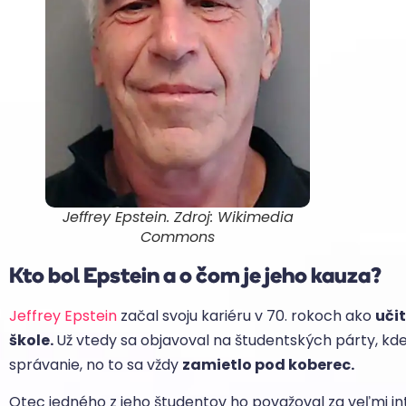
Jeffrey Epstein. Zdroj: Wikimedia
Commons
Kto bol Epstein a o čom je jeho kauza?
Jeffrey Epstein
začal svoju kariéru v 70. rokoch ako
uči
škole.
Už vtedy sa objavoval na študentských párty, kde
správanie, no to sa vždy
zamietlo pod koberec.
Otec jedného z jeho študentov ho považoval za veľmi i