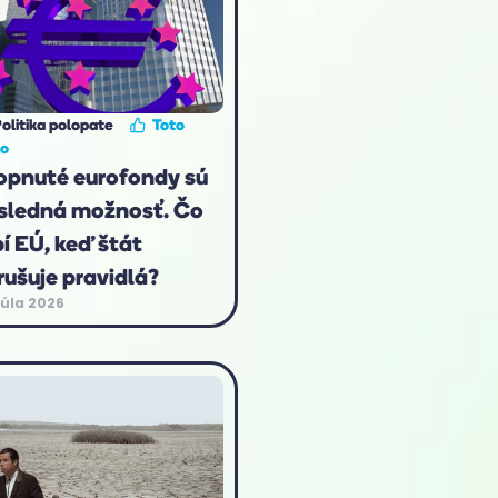
olitika polopate
Toto
to
opnuté eurofondy sú
sledná možnosť. Čo
bí EÚ, keď štát
rušuje pravidlá?
júla 2026