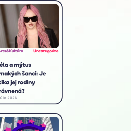
Arts&Kultúra
Uncategorize
éla a mýtus
vnakých šancí: Je
tika jej rodiny
rávnená?
júla 2026