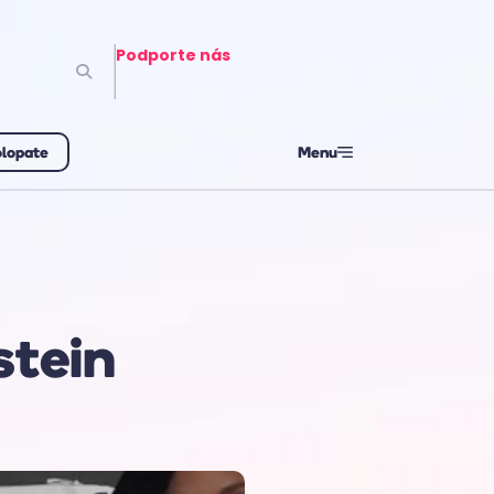
Podporte nás
olopate
Menu
stein