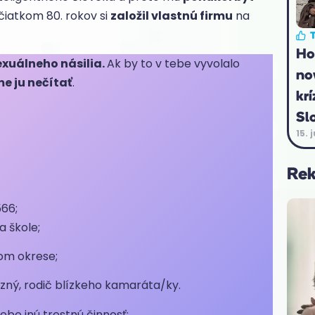
čiatkom 80. rokov si
založil vlastnú firmu
na
T
Ho
exuálneho násilia.
Ak by to v tebe vyvolalo
no
 ju nečítať
.
krí
Sl
15. 
Re
566;
a škole;
om okrese;
buzný, rodič blízkeho kamaráta/ky.
ebo inú trestnú činnosť;